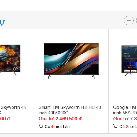
TỰ
 Skyworth 4K
Smart Tivi Skyworth Full HD 43
Google Tivi
G
inch 43E5000G
inch 55SUE
000 đ
Giá từ 2.469.500 đ
Giá từ 7.
41
2
Có
nơi bán
Có
nơi 