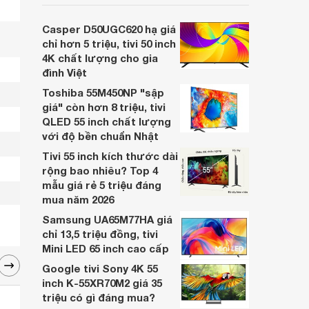
inch K-65S20M2 hiện còn đang được
nhiều cửa hàng điện máy giảm giá sâu.
Casper D50UGC620 hạ giá
chỉ hơn 5 triệu, tivi 50 inch
4K chất lượng cho gia
đình Việt
Toshiba 55M450NP "sập
giá" còn hơn 8 triệu, tivi
QLED 55 inch chất lượng
với độ bền chuẩn Nhật
Tivi 55 inch kích thước dài
rộng bao nhiêu? Top 4
mẫu giá rẻ 5 triệu đáng
mua năm 2026
Samsung UA65M77HA giá
chỉ 13,5 triệu đồng, tivi
Mini LED 65 inch cao cấp
Google tivi Sony 4K 55
inch K-55XR70M2 giá 35
triệu có gì đáng mua?