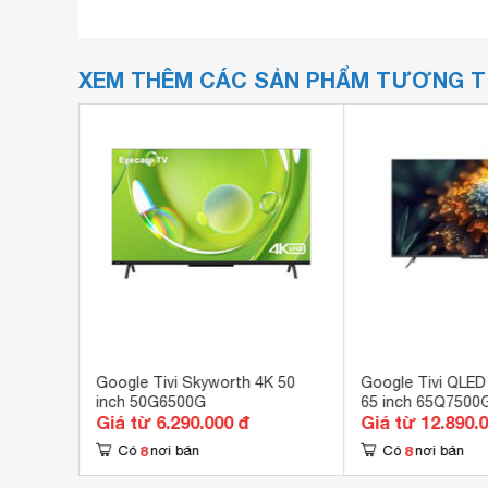
XEM THÊM CÁC SẢN PHẨM TƯƠNG 
ll Hd 32
Google Tivi Skyworth 4K 50
Google Tivi QLED
inch 50G6500G
65 inch 65Q7500
Giá từ 6.290.000 đ
Giá từ 12.890.
8
8
Có
nơi bán
Có
nơi bán