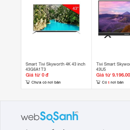
Cổng AV
Cổn
Hệ điều hành, giao diện
Ope
Ứng dụng có sẵn
You
Tích hợp đầu thu kỹ thuật số
DV
Kết nối không dây với điện thoại, máy
Có 
tính bảng
Remote thông minh
Khô
 50 inch
Smart Tivi Skyworth 4K 43 inch
Tivi Smart Skywor
43G6A1T3
43U5
Kết nối Bàn phím, chuột
Có 
Giá từ 0 đ
Giá từ 9.196.0
Tính năng khác
1
Chưa có nơi bán
Có
nơi bán
Chi
Công nghệ hình ảnh
Tấm
Công nghệ âm thanh
Hiệ
Tổng công suất loa
16 
Kích thước có chân, đặt bàn
 96