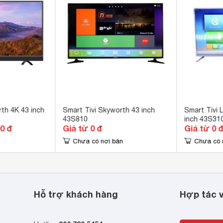
g Component, Cổng Composite 
ra 
Tube, Trình duyệt web, Facebook, Twitter 
B-T2 
ng 
th 4K 43 inch
Smart Tivi Skyworth 43 inch
Smart Tivi 
43S810
inch 43S31
00 đ
Giá từ 0 đ
Giá từ 0 
ếu màn hình Screen Mirroring 
Chưa có nơi bán
Chưa có 
 nền IPS, Full color Gamut , tấm nền công nghệ Nano GLED 
u ứng âm thanh vòm 
Hỗ trợ khách hàng
Hợp tác v
W 
.5 x 58.5 x 23.5 cm