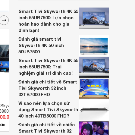
đến vậy, cùng tìm hiểu nhé.
Smart Tivi Skyworth 4K 55
inch 55UB7500: Lựa chọn
hoàn hảo dành cho gia
đình bạn!
Đánh giá smart tivi
Skyworth 4K 50 inch
50UB7500
Smart Tivi Skyworth 4K 55
inch 55UB7500: Trải
nghiệm giải trí đỉnh cao!
Đánh giá chi tiết về Smart
Tivi Skyworth 32 inch
32TB7000 FHD
Vì sao nên lựa chọn sử
 Skyworth 4K 55
Android Tivi Skyworth 4K 55
Andro
dụng Smart Tivi Skyworth
6800
inch 55SUC7550
inch
40 inch 40TB5000 FHD?
300.000 đ
Giá từ 6.900.000 đ
Giá 
Đánh giá chi tiết về chiếc
4
bán
Có
nơi bán
Có
Smart Tivi Skyworth 32