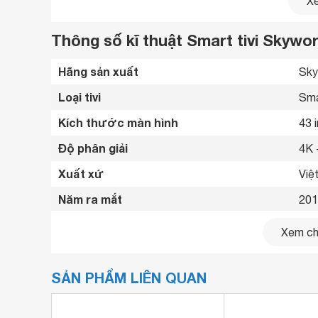
Xe
Thông số kĩ thuật Smart tivi Skywo
Hãng sản xuất
Sky
Loại tivi
Sma
Kích thước màn hình
43 
Độ phân giải
4K 
Xuất xứ
Việ
Năm ra mắt
201
Kết nối internet
Cổn
Xem chi
Cổng HDMI
3 c
SẢN PHẨM LIÊN QUAN
USB
2 c
Cổng xuất âm thanh
Cổn