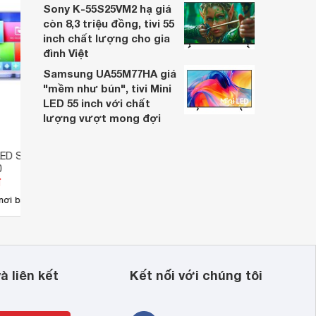
Sony K-55S25VM2 hạ giá
còn 8,3 triệu đồng, tivi 55
inch chất lượng cho gia
đình Việt
Samsung UA55M77HA giá
"mềm như bún", tivi Mini
LED 55 inch với chất
lượng vượt mong đợi
LED Skyworth 43
Smart Tivi Skyworth Full HD 43
Smart
0
inch 43 inch 43TB5000
50UB
đ
Giá từ 0 đ
Giá 
nơi bán
Chưa có nơi bán
Có
à liên kết
Kết nối với chúng tôi