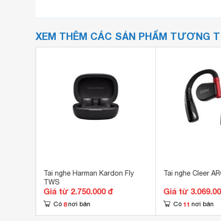
XEM THÊM CÁC SẢN PHẨM TƯƠNG 
e Kato
Tai nghe Harman Kardon Fly
Tai nghe Cleer AR
TWS
Giá từ 2.750.000 đ
Giá từ 3.069.0
8
11
Có
nơi bán
Có
nơi bán