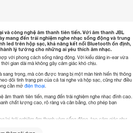
đại và công nghệ âm thanh tiên tiến. Với âm thanh JBL
 này mang đến trải nghiệm nghe nhạc sống động và trung
h led trên hộp sạc, khả năng kết nối Bluetooth ổn định,
 hành lý tưởng cho những ai yêu thích âm nhạc.
hù hợp với phong cách sống năng động. Với kiểu dáng in-ear vừa
 thời gian dài mà không gây cảm giác khó chịu.
à sang trọng, mà còn được trang bị một màn hình hiển thị thông
heo dõi tình trạng pin của cả tai nghe và hộp sạc, cũng như điều
hông cần mở
điện thoại
.
 âm thanh tiên tiến, mang đến trải nghiệm nghe nhạc đỉnh cao.
nh chất lượng cao, rõ ràng và cân bằng, cho phép bạn
g lại trải nghiệm âm thanh vòm sống động, tạo cảm giác như
ao trải nghiệm nghe nhạc và xem phim.