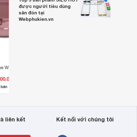
được người tiêu dùng
săn đón tại
Webphukien.vn
ue Wireless JBL Live
Tai nghe Bluetooth True
Tai n
Wireless JBL T225TWS
Wirel
600.000 đ
Giá từ 1.309.000 đ
Giá 
2
 bán
Có
nơi bán
Ch
à liên kết
Kết nối với chúng tôi