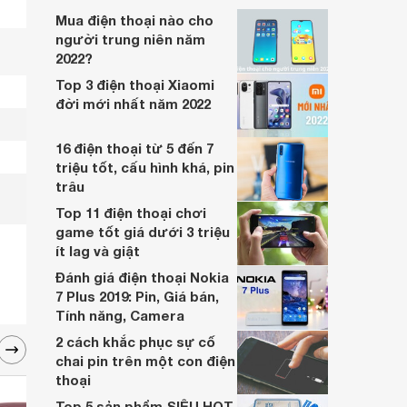
với nhiều thông số kỹ thuật ấn tượng,
Mua điện thoại nào cho
vượt trội nhất. Mọi người hãy tham khảo
người trung niên năm
những chia sẻ dưới đây để có những
2022?
thông tin hữu ích.
Top 3 điện thoại Xiaomi
đời mới nhất năm 2022
16 điện thoại từ 5 đến 7
triệu tốt, cấu hình khá, pin
trâu
Top 11 điện thoại chơi
game tốt giá dưới 3 triệu
ít lag và giật
Đánh giá điện thoại Nokia
7 Plus 2019: Pin, Giá bán,
Tính năng, Camera
2 cách khắc phục sự cố
chai pin trên một con điện
thoại
Top 5 sản phẩm SIÊU HOT