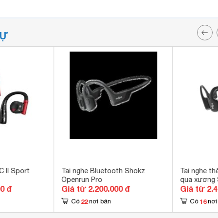
TỰ
C II Sport
Tai nghe Bluetooth Shokz
Tai nghe th
Openrun Pro
qua xương
00 đ
Giá từ 2.200.000 đ
Giá từ 2.
22
16
Có
nơi bán
Có
nơi