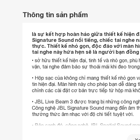
Thông tin sản phẩm
là sự kết hợp hoàn hảo giữa thiết kế hiện 
Signature Sound nổi tiếng, chiếc tai nghe
thực. Thiết kế nhỏ gọn, độc đáo với màn hìn
tai nghe này hứa hẹn sẽ là người bạn đồng
• sở hữu thiết kế hiện đại, tinh tế và nhỏ gọn, p
vặn, tai nghe đảm bảo sự thoải mái khi đeo trong
• Hộp sạc của không chỉ mang thiết kế nhỏ gọn v
tin hiện đại. Màn hình này cho phép bạn dễ dàng t
chỉnh các cài đặt cơ bản trực tiếp từ hộp mà k
• JBL Live Beam 3 được trang bị những công nghệ
Công nghệ JBL Signature Sound mang đến âm tha
thưởng thức âm nhạc với độ chi tiết tuyệt vời.
• Bên cạnh đó, công nghệ JBL Spatial Sound man
âm thanh bao quanh bạn từ mọi phía, giúp nâng c