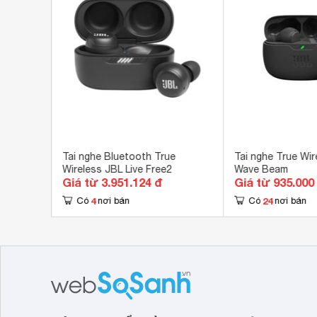
Ứng dụng kết nối
JBL
Điề
Sạc
Có m
Tiện ích
Sạc 
Chố
Micr
Màn
Kết nối cùng lúc
2 th
e
Tai nghe Bluetooth True
Tai nghe True Wir
Wireless JBL Live Free2
Wave Beam
Công nghệ kết nối
Blu
Giá từ 3.951.124 đ
Giá từ 935.000
Điều khiển
4
24
Có
nơi bán
Có
nơi bán
Cảm
Tăn
Phá
Phím điều khiển
Chuy
Bật 
Nhậ
Kích thước
30.