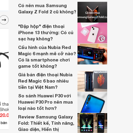
Có nên mua Samsung
Galaxy Z Fold 2 cũ không?
"Đập hộp" điện thoại
iPhone 13 thường: Có củ
sạc hay không?
Cấu hình của Nubia Red
Magic 6 mạnh mẽ cỡ nào?
Có là smartphone chơi
game tốt không?
Giá bán điện thoại Nubia
Red Magic 6 bao nhiêu
tiền tại Việt Nam?
So sánh Huawei P30 với
Huawei P30 Pro nên mua
ể thao truyền âm
Tai nghe FiiO UTWS5
Tai n
loại nào tốt hơn?
 Shokz Openswim
Team
420.000 đ
Giá từ 3.590.000 đ
Giá 
Review Samsung Galaxy
Fold: Thiết kế, Tính năng,
4
 bán
Có
nơi bán
Có
Giao diện, Hiển thị