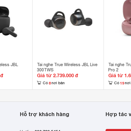
 Headphones 
u chỉnh EQ - Âm lượng

 không dây

ic thoại

nhanh

ng ồn chủ động ANC

o chống ồn, lọc gió

 hình cảm ứng ở hộp sạc 
iết bị 
eless JBL
Tai nghe True Wireless JBL Live
Tai nghe Tr
300TWS
Pro 2
etooth 5.3 
 đ
Giá từ 2.739.000 đ
Giá từ 1.
8
19
 ứng 
Có
nơi bán
Có
nơi
g/giảm âm lượng

t/dừng chơi nhạc

ển bài hát

trợ lí ảo

Hỗ trợ khách hàng
Hợp tác v
n/Ngắt cuộc gọi 
7 x 24.7 x 23.2 mm