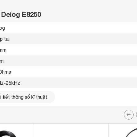
i Deiog E8250
og 
p tai 
mm 
 m
Ohms
z-25kHz 
 dB
 tiết thông số kĩ thuật
dows 
đèn RGB

mic thoại 
iết bị 