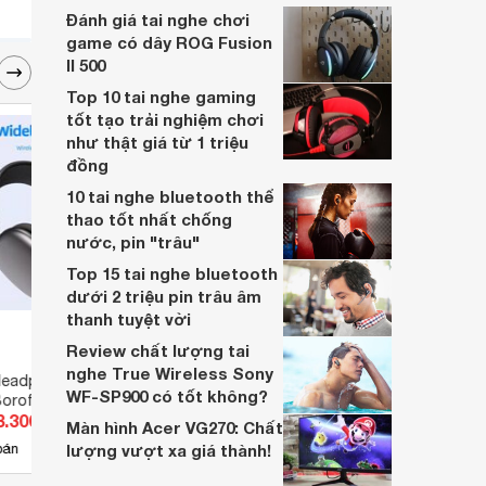
Thiết bị được thiết kế phù hợp với mọi đối
Đánh giá tai nghe chơi
tượng khác nhau. Bạn có thể tham khảo
game có dây ROG Fusion
và chọn mua thiết bị này từ bây giờ.
II 500
Top 10 tai nghe gaming
tốt tạo trải nghiệm chơi
như thật giá từ 1 triệu
đồng
10 tai nghe bluetooth thể
thao tốt nhất chống
nước, pin "trâu"
Top 15 tai nghe bluetooth
dưới 2 triệu pin trâu âm
thanh tuyệt vời
Review chất lượng tai
nghe True Wireless Sony
 Headphone
Tai nghe Remax RM 580
Tai n
WF-SP900 có tốt không?
Borofone BO16
VH350
8.300 đ
Giá từ 297.000 đ
Giá 
Màn hình Acer VG270: Chất
3
bán
lượng vượt xa giá thành!
Có
nơi bán
Có