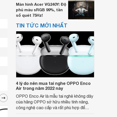
Màn hình Acer VG240Y: Độ
phủ màu sRGB 99%, tần
số quét 75Hz!
TIN TỨC MỚI NHẤT
4 lý do nên mua tai nghe OPPO Enco
Air trong năm 2022 này
OPPO Enco Air là mẫu tai nghê không dây
của hãng OPPO sở hữu nhiều tính năng,
công nghệ cao cấp và rất phù hợp để
nghe nhạc, xem phim hoặc chơi game.