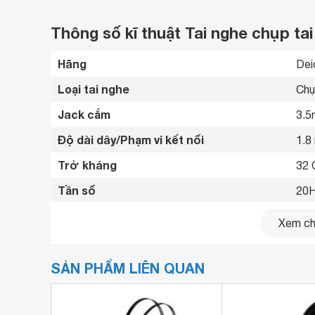
Thông số kĩ thuật Tai nghe chụp ta
Hãng
Dei
Loại tai nghe
Chụ
Jack cắm
3.5
Độ dài dây/Phạm vi kết nối
1.8
Trở kháng
32 
Tần số
20H
Độ nhạy
105
Xem chi
Tương thích
Win
SẢN PHẨM LIÊN QUAN
Có 
Tiện ích
Có 
Kết nối cùng lúc
1 th