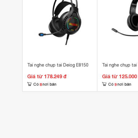
r EM500
Tai nghe chụp tai Deiog E8150
Tai nghe chụp tai
Giá từ 178.249 đ
Giá từ 125.000
8
9
Có
nơi bán
Có
nơi bán