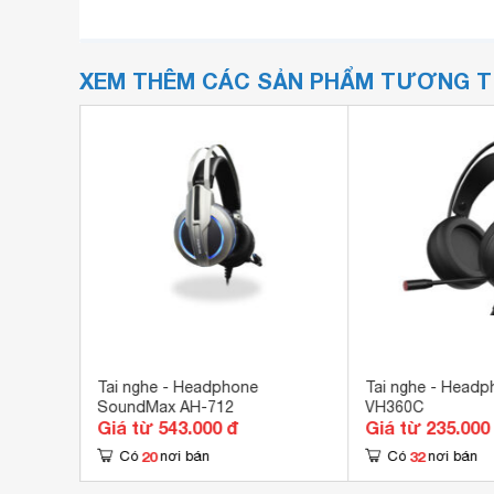
XEM THÊM CÁC SẢN PHẨM TƯƠNG 
max RB-
Tai nghe - Headphone
Tai nghe - Head
SoundMax AH-712
VH360C
Giá từ 543.000 đ
Giá từ 235.000
20
32
Có
nơi bán
Có
nơi bán