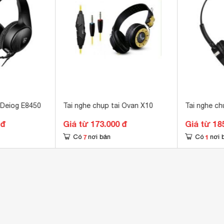
 Deiog E8450
Tai nghe chụp tai Ovan X10
Tai nghe ch
 đ
Giá từ 173.000 đ
Giá từ 18
7
1
Có
nơi bán
Có
nơi 