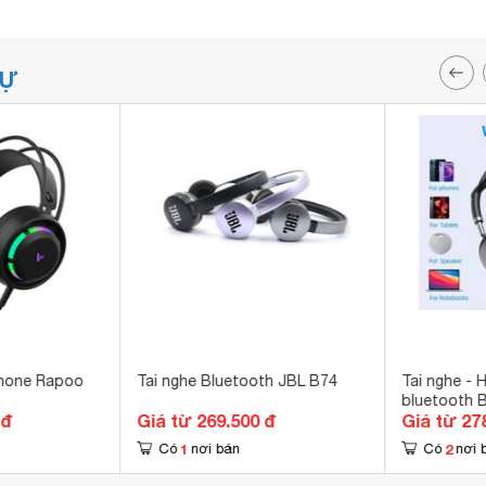
TỰ
phone Rapoo
Tai nghe Bluetooth JBL B74
Tai nghe -
bluetooth 
 đ
Giá từ 269.500 đ
Giá từ 27
1
2
Có
nơi bán
Có
nơi 