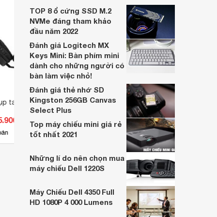
Thiết bị được thiết kế phù hợp với mọi đối
TOP 8 ổ cứng SSD M.2
tượng khác nhau. Bạn có thể tham khảo
NVMe đáng tham khảo
và chọn mua thiết bị này từ bây giờ.
đầu năm 2022
Đánh giá Logitech MX
Keys Mini: Bàn phím mini
dành cho những người có
bàn làm việc nhỏ!
Đánh giá thẻ nhớ SD
Kingston 256GB Canvas
ụp tai Kanen IP600
Tai nghe chụp tai Sennheiser
Tai n
Select Plus
HDR165
5.900 đ
Giá từ 0 đ
Giá 
Top máy chiếu mini giá rẻ
bán
Chưa có nơi bán
Ch
tốt nhất 2021
Những lí do nên chọn mua
máy chiếu Dell 1220S
Máy Chiếu Dell 4350 Full
HD 1080P 4 000 Lumens