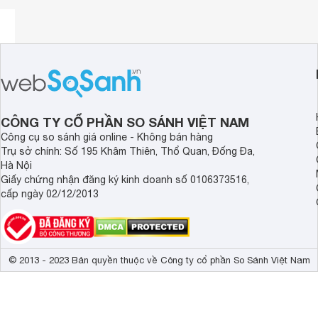
cũng như tạo cảm giác thoải mái sử dụng trong một thời gia
gàng và dễ dàng mang theo hơn.
Miếng đệ
m
siêu thoải mái
, chất lượng âm thanh tuyệ
CÔNG TY CỔ PHẦN SO SÁNH VIỆT NAM
Công cụ so sánh giá online - Không bán hàng
Trụ sở chính: Số 195 Khâm Thiên, Thổ Quan, Đống Đa,
Hà Nội
Giấy chứng nhận đăng ký kinh doanh số 0106373516,
cấp ngày 02/12/2013
© 2013 - 2023 Bản quyền thuộc về Công ty cổ phần So Sánh Việt Nam