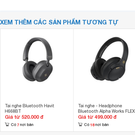
XEM THÊM CÁC SẢN PHẨM TƯƠNG TỰ
Tai nghe Bluetooth Havit
Tai nghe - Headphone
H668BT
Bluetooth Alpha Works FLEX
Giá từ 520.000 đ
Giá từ 499.000 đ
680
7
18
Có
nơi bán
Có
nơi bán