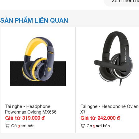
Xem thêm nộ
SẢN PHẨM LIÊN QUAN
Tai nghe - Headphone
Tai nghe - Headphone Ovlen
Powermax Ovleng MX666
X7
Giá từ 319.000 đ
Giá từ 242.000 đ
3
3
Có
nơi bán
Có
nơi bán
Tai nghe choàng đầu có MIC Bluetooth Powermax S99 đượ
sơn bóng đen tuyền cho cảm giác cao cấp. được bọc một l