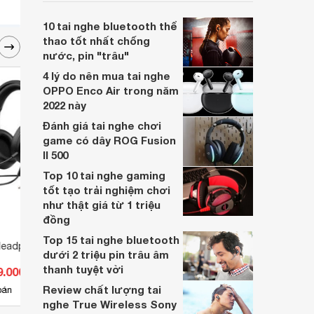
về thiết kế.
10 tai nghe bluetooth thể
thao tốt nhất chống
nước, pin "trâu"
4 lý do nên mua tai nghe
OPPO Enco Air trong năm
2022 này
Đánh giá tai nghe chơi
game có dây ROG Fusion
II 500
Top 10 tai nghe gaming
tốt tạo trải nghiệm chơi
như thật giá từ 1 triệu
đồng
Top 15 tai nghe bluetooth
 Headphone Robot
Tai nghe - Headphone Hoco
Tai n
dưới 2 triệu pin trâu âm
W105
Boro
thanh tuyệt vời
9.000 đ
Giá từ 183.700 đ
Giá 
Review chất lượng tai
8
bán
Có
nơi bán
Có
nghe True Wireless Sony