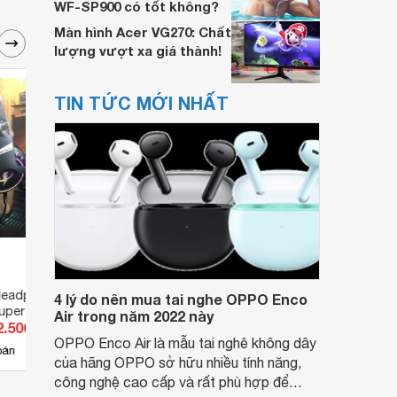
WF-SP900 có tốt không?
Màn hình Acer VG270: Chất
lượng vượt xa giá thành!
TIN TỨC MỚI NHẤT
Headphone Metal 3.5
Tai nghe - Headphone Bowers
Tai n
4 lý do nên mua tai nghe OPPO Enco
uper Bass
& Wilkins PX7 S2
Head
Air trong năm 2022 này
2.500 đ
Giá từ 7.900.000 đ
Giá 
OPPO Enco Air là mẫu tai nghê không dây
6
bán
Có
nơi bán
Có
của hãng OPPO sở hữu nhiều tính năng,
công nghệ cao cấp và rất phù hợp để