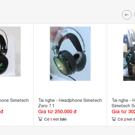
hone Simetech
Tai nghe - Headphone Simetech
Tai nghe - 
Zero 7.1
Simetech S
 đ
Giá từ 250.000 đ
Giá từ 30
1
2
Có
nơi bán
Có
nơi 