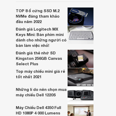
nghe nhạc, xem phim hoặc chơi game.
Thiết bị được thiết kế phù hợp với mọi đối
TOP 8 ổ cứng SSD M.2
tượng khác nhau. Bạn có thể tham khảo
NVMe đáng tham khảo
và chọn mua thiết bị này từ bây giờ.
đầu năm 2022
Đánh giá Logitech MX
Keys Mini: Bàn phím mini
dành cho những người có
bàn làm việc nhỏ!
Đánh giá thẻ nhớ SD
Kingston 256GB Canvas
Select Plus
Top máy chiếu mini giá rẻ
tốt nhất 2021
Những lí do nên chọn mua
máy chiếu Dell 1220S
Máy Chiếu Dell 4350 Full
HD 1080P 4 000 Lumens