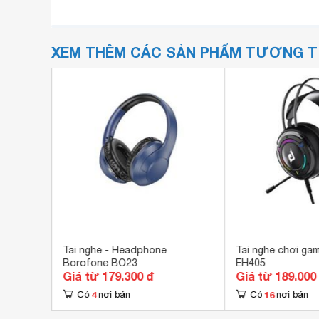
XEM THÊM CÁC SẢN PHẨM TƯƠNG 
Remax
Tai nghe - Headphone
Tai nghe chơi ga
Borofone BO23
EH405
Giá từ 179.300 đ
Giá từ 189.000
4
16
Có
nơi bán
Có
nơi bán