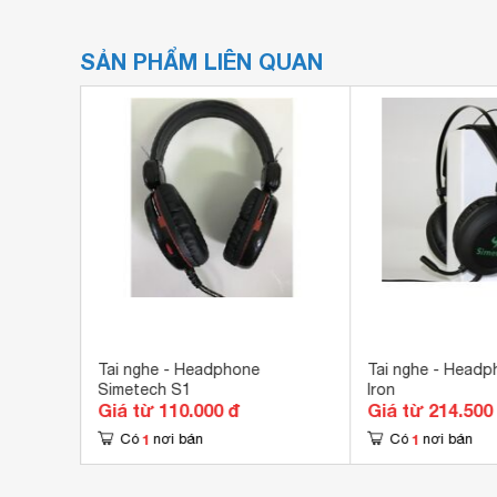
SẢN PHẨM LIÊN QUAN
Tika888
Tai nghe - Headphone
Tai nghe - Headp
Simetech S1
Iron
Giá từ 110.000 đ
Giá từ 214.500
1
1
Có
nơi bán
Có
nơi bán