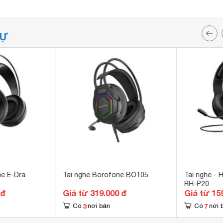
TỰ
me E-Dra
Tai nghe Borofone BO105
Tai nghe -
RH-P20
 đ
Giá từ 319.000 đ
Giá từ 15
3
7
Có
nơi bán
Có
nơi 