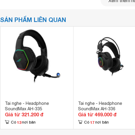
Xem thêm nộ
SẢN PHẨM LIÊN QUAN
Tai nghe - Headphone
Tai nghe - Headphone
SoundMax AH-335
SoundMax AH-336
Giá từ 321.200 đ
Giá từ 469.000 đ
13
17
Có
nơi bán
Có
nơi bán
Tai nghe SoundMax AH712 có thiết kế hiện đại
Âm thanh chất lượng cao