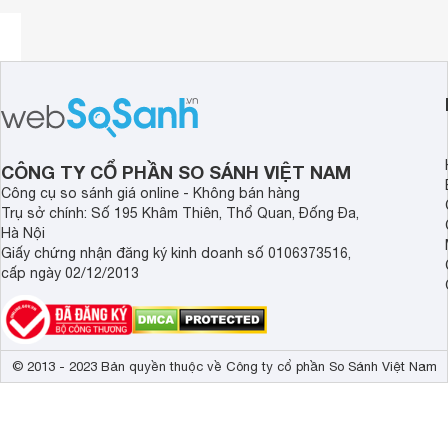
AH712 được trang bị driver đường kính 50mm với dải âm 
đến cho bạn những giai điệu âm thanh sống động, chân thự
CÔNG TY CỔ PHẦN SO SÁNH VIỆT NAM
Công cụ so sánh giá online - Không bán hàng
Trụ sở chính: Số 195 Khâm Thiên, Thổ Quan, Đống Đa,
Hà Nội
Giấy chứng nhận đăng ký kinh doanh số 0106373516,
cấp ngày 02/12/2013
© 2013 - 2023 Bản quyền thuộc về Công ty cổ phần So Sánh Việt Nam