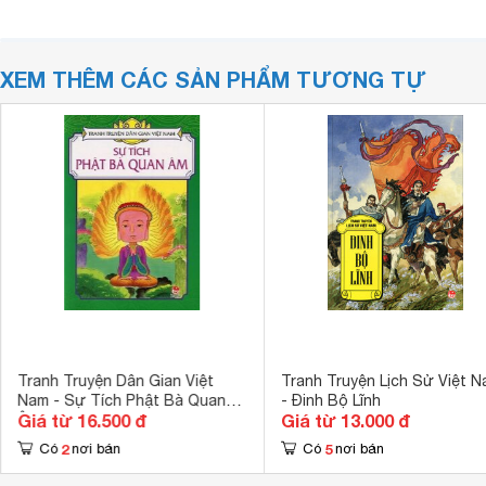
XEM THÊM CÁC SẢN PHẨM TƯƠNG TỰ
Tranh Truyện Dân Gian Việt
Tranh Truyện Lịch Sử Việt 
Nam - Sự Tích Phật Bà Quan
- Đinh Bộ Lĩnh
Giá từ 16.500 đ
Giá từ 13.000 đ
Âm
2
5
Có
nơi bán
Có
nơi bán