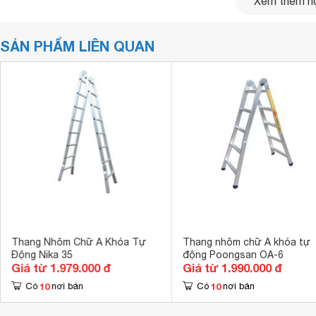
Xem thêm nộ
SẢN PHẨM LIÊN QUAN
Thang Nhôm Chữ A Khóa Tự
Thang nhôm chữ A khóa tự
Động Nika 35
động Poongsan OA-6
Giá từ 1.979.000 đ
Giá từ 1.990.000 đ
10
10
Có
nơi bán
Có
nơi bán