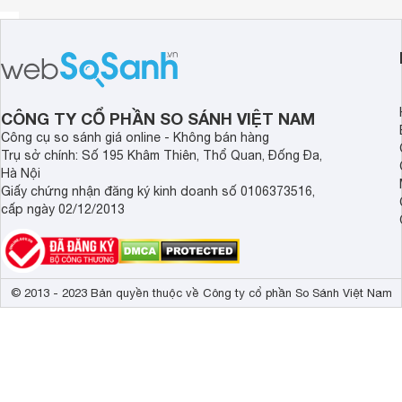
Hình ảnh
thang nhôm
khóa sập tự động NKT-Nika20 (NKT-
gây ấn tượng người sử dụng bởi tính linh hoạt khi có thể du
sử dụng trong mọi trường hợp. Thang có khóa chốt sập tự
nhỏ để chịu được ma sát.
CÔNG TY CỔ PHẦN SO SÁNH VIỆT NAM
Có thể bạn chưa biết
:
Công cụ so sánh giá online - Không bán hàng
Trụ sở chính: Số 195 Khâm Thiên, Thổ Quan, Đống Đa,
Lợi ích không ngờ của thang nhôm trong cuộc sống hàng n
Hà Nội
Giấy chứng nhận đăng ký kinh doanh số 0106373516,
cấp ngày 02/12/2013
© 2013 - 2023 Bản quyền thuộc về Công ty cổ phần So Sánh Việt Nam