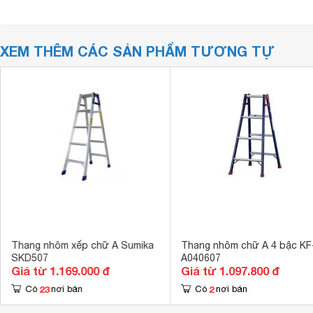
XEM THÊM CÁC SẢN PHẨM TƯƠNG TỰ
Thang nhôm xếp chữ A Sumika
Thang nhôm chữ A 4 bậc KF
SKD507
A040607
Giá từ 1.169.000 đ
Giá từ 1.097.800 đ
23
2
Có
nơi bán
Có
nơi bán