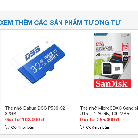
XEM THÊM CÁC SẢN PHẨM TƯƠNG TỰ
Thẻ nhớ Dahua DSS P500-32 -
Thẻ nhớ MicroSDXC Sandis
32GB
Ultra - 128 GB, 100 MB/s
Giá từ 102.000 đ
Giá từ 255.000 đ
4
9
Có
nơi bán
Có
nơi bán