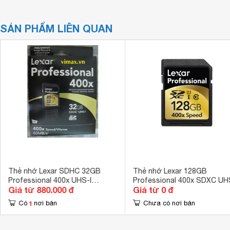
SẢN PHẨM LIÊN QUAN
Thẻ nhớ Lexar SDHC 32GB
Thẻ nhớ Lexar 128GB
Professional 400x UHS-I
Professional 400x SDXC UH
Giá từ 880.000 đ
Giá từ 0 đ
60MB/s
1
Có
nơi bán
Chưa có nơi bán