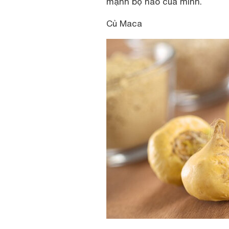
mạnh bộ não của mình.
Củ Maca