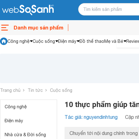
Danh mục sản phẩm
Công nghệ
Cuộc sống
Điện máy
Đồ thể thao
Mẹ và Bé
Revie
Trang chủ
Tin tức
Cuộc sống
10 thực phẩm giúp tă
Công nghệ
Tác giả: nguyendinhtung
Cập nh
Điện máy
Chuyển tới nội dung chính trong 
Nhà cửa & Đời sống