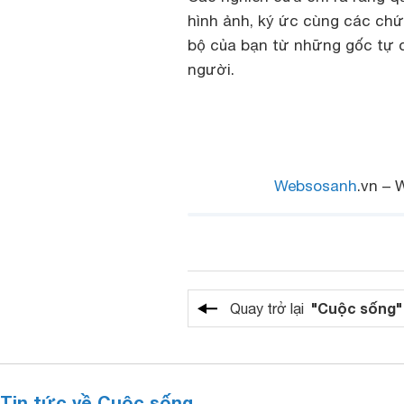
hình ảnh, ký ức cùng các chứ
bộ của bạn từ những gốc tự d
người.
Websosanh
.vn – 
"Cuộc sống"
Quay trở lại
Tin tức về Cuộc sống