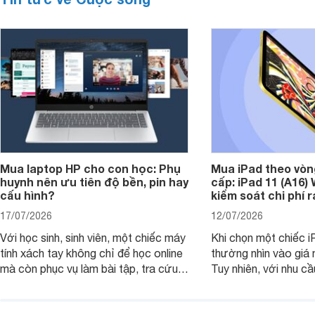
Mua laptop HP cho con học: Phụ
Mua iPad theo vòn
huynh nên ưu tiên độ bền, pin hay
cấp: iPad 11 (A16)
cấu hình?
kiểm soát chi phí 
17/07/2026
12/07/2026
Với học sinh, sinh viên, một chiếc máy
Khi chọn một chiếc i
tính xách tay không chỉ để học online
thường nhìn vào giá 
mà còn phục vụ làm bài tập, tra cứu,
Tuy nhiên, với nhu cầ
thuyết trình và giải trí nhẹ. Khi chọn
việc nhẹ và giải trí t
laptop HP cho con, phụ huynh nên
quan trọng hơn là tổn