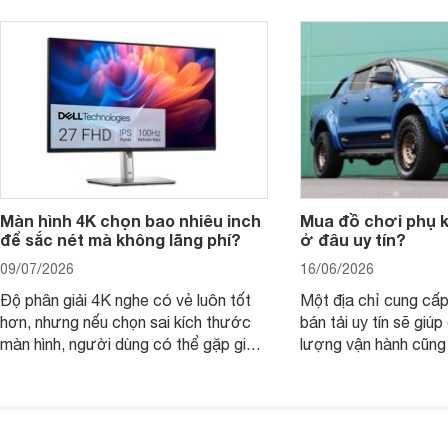
nhìn theo nhu cầu sử dụng nhiều năm
mua bản nào, có cần
thay vì chỉ so sánh cấu hình trên giấy.
không, dùng được ba
nên nâng cấp.
Màn hình 4K chọn bao nhiêu inch
Mua đồ chơi phụ ki
để sắc nét mà không lãng phí?
ở đâu uy tín?
09/07/2026
16/06/2026
Độ phân giải 4K nghe có vẻ luôn tốt
Một địa chỉ cung cấp
hơn, nhưng nếu chọn sai kích thước
bán tải uy tín sẽ giú
màn hình, người dùng có thể gặp giao
lượng vận hành cũng
diện quá nhỏ, phải phóng to nhiều
của chủ xe khi lên đ
hoặc không tận dụng hết không gian
hai" của mình.
hiển thị. Vậy màn hình 4K nên chọn
bao nhiêu inch là hợp lý?