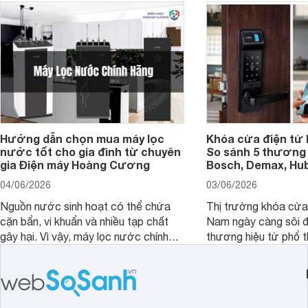
Hướng dẫn chọn mua máy lọc
Khóa cửa điện tử 
nước tốt cho gia đình từ chuyên
So sánh 5 thương 
gia Điện máy Hoàng Cương
Bosch, Demax, Hub
04/06/2026
03/06/2026
Nguồn nước sinh hoạt có thể chứa
Thị trường khóa cửa 
cặn bẩn, vi khuẩn và nhiều tạp chất
Nam ngày càng sôi đ
gây hại. Vì vậy, máy lọc nước chính
thương hiệu từ phổ 
hãng là giải pháp hiệu quả giúp bảo vệ
cấp. Nếu bạn đang b
sức khỏe và đảm bảo nguồn nước
cửa điện tử hãng nào 
sạch cho cả gia đình.
sẽ so sánh 5 thương
tâm nhiều hiện nay: 