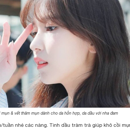
ị mụn & vết thâm mụn dành cho da hỗn hợp, da dầu với nha đam
ần/tuần nhé các nàng. Tinh dầu tràm trà giúp khô cồi mụ