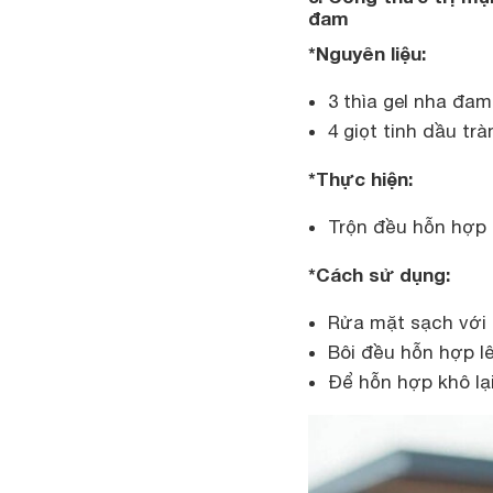
đam
*Nguyên liệu:
3 thìa gel nha đam
4 giọt tinh dầu trà
*Thực hiện:
Trộn đều hỗn hợp 
*Cách sử dụng:
Rửa mặt sạch với 
Bôi đều hỗn hợp l
Để hỗn hợp khô lạ