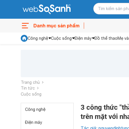
Danh mục sản phẩm
Công nghệ
Cuộc sống
Điện máy
Đồ thể thao
Mẹ và
Trang chủ
Tin tức
Cuộc sống
3 công thức "th
Công nghệ
trên mặt với n
Điện máy
Tác giả: nguyendinhtun