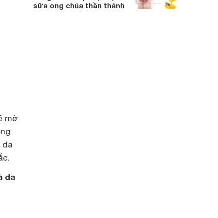
sữa ong chúa thần thánh
sẽ mờ
ong
 da
ắc.
à da