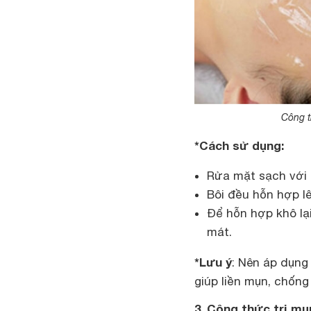
Công t
*Cách sử dụng:
Rửa mặt sạch với 
Bôi đều hỗn hợp l
Để hỗn hợp khô lạ
mát.
*Lưu ý
: Nên áp dụng
giúp liền mụn, chốn
3. Công thức trị m