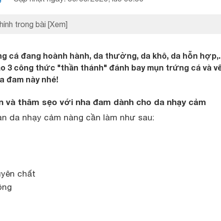
hính trong bài
[Xem]
g cá đang hoành hành, da thường, da khô, da hỗn hợp,..
o 3 công thức "thần thánh" đánh bay mụn trứng cá và v
ha đam này nhé!
ụn và thâm sẹo với nha đam dành cho da nhạy cảm
àn da nhạy cảm nàng cần làm như sau:
uyên chất
ồng