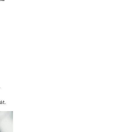
.
át.