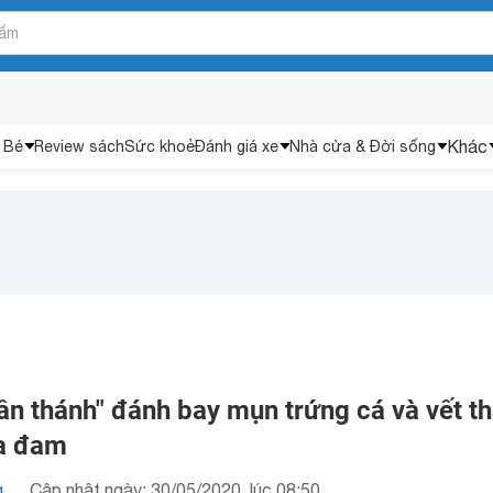
Khác
 Bé
Review sách
Sức khoẻ
Đánh giá xe
Nhà cửa & Đời sống
ần thánh" đánh bay mụn trứng cá và vết t
ha đam
g
Cập nhật ngày: 30/05/2020, lúc 08:50