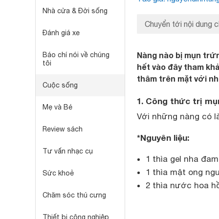
Nhà cửa & Đời sống
Chuyển tới nội dung c
Đánh giá xe
Nàng nào bị mụn trứn
Báo chí nói về chúng
tôi
hết vào đây tham khả
thâm trên mặt với n
Cuộc sống
1. Công thức trị m
Mẹ và Bé
Với những nàng có l
Review sách
*Nguyên liệu:
Tư vấn nhạc cụ
1 thìa gel nha đam
1 thìa mật ong ng
Sức khoẻ
2 thìa nước hoa h
Chăm sóc thú cưng
Thiết bị công nghiệp