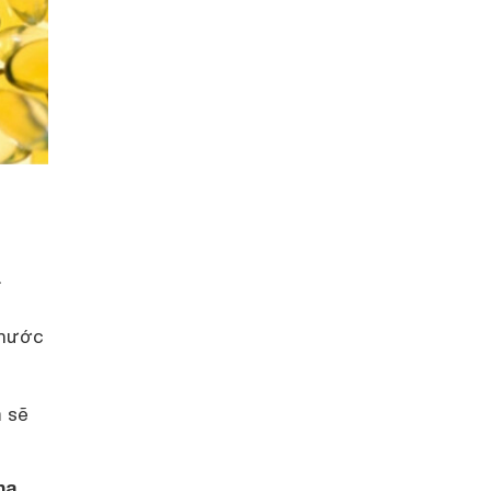
.
 nước
m sẽ
ha