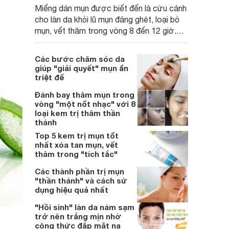
Miếng dán mụn được biết đến là cứu cánh
cho làn da khỏi lũ mụn đáng ghét, loại bỏ
mụn, vết thâm trong vòng 8 đến 12 giờ.
Cùng tìm hiểu xem sản phẩm này có thật
sự hiệu quả như vậy không?
Các bước chăm sóc da
giúp "giải quyết" mụn ẩn
triệt để
Đánh bay thâm mụn trong
vòng "một nốt nhạc" với 8
loại kem trị thâm thần
thánh
Top 5 kem trị mụn tốt
nhất xóa tan mụn, vết
thâm trong "tích tắc"
Các thành phần trị mụn
"thần thánh" và cách sử
dụng hiệu quả nhất
"Hồi sinh" làn da nám sạm
trở nên trắng mịn nhờ
công thức đắp mặt nạ