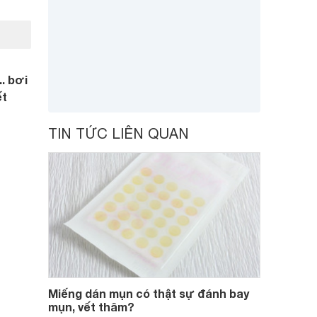
. bơi
ết
TIN TỨC LIÊN QUAN
Miếng dán mụn có thật sự đánh bay
mụn, vết thâm?