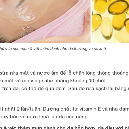
hức trị sẹo mụn & vết thâm dành cho da thường và da khô
sữa rửa mặt và nước ấm để lỗ chân lông thông thoáng
ên mặt và massage nhẹ nhàng khoảng 10 phút.
i trên da, có thể để qua đêm. Sau đó rửa sạch lại bằng
 ít nhất 2 lần/tuần. Dưỡng chất từ vitamin E và nha đa
g oxy hóa và mượt mà làn da của nàng.
ụn & vết thâm mụn dành cho da hỗn hợp, da dầu với n