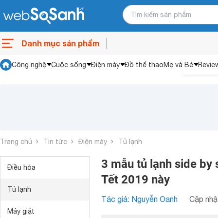
Danh mục sản phẩm
Công nghệ
Cuộc sống
Điện máy
Đồ thể thao
Mẹ và Bé
Revie
Trang chủ
Tin tức
Điện máy
Tủ lạnh
3 mẫu tủ lạnh side by 
Điều hòa
Tết 2019 này
Tủ lạnh
Tác giả: Nguyễn Oanh
Cập nhật
Máy giặt