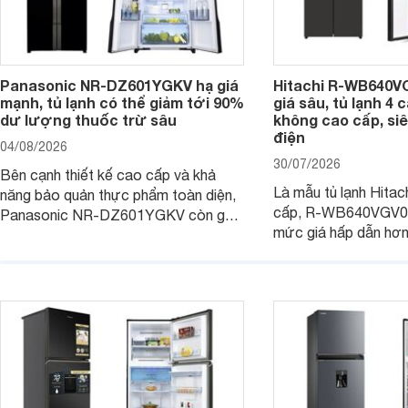
Panasonic NR-DZ601YGKV hạ giá
Hitachi R-WB640V
mạnh, tủ lạnh có thể giảm tới 90%
giá sâu, tủ lạnh 4
dư lượng thuốc trừ sâu
không cao cấp, siê
điện
04/08/2026
30/07/2026
Bên cạnh thiết kế cao cấp và khả
Là mẫu tủ lạnh Hitac
năng bảo quản thực phẩm toàn diện,
cấp, R-WB640VGV0 
Panasonic NR-DZ601YGKV còn gây
mức giá hấp dẫn hơ
chú ý với công nghệ Nanoe™ X độc
trình giảm giá, trở t
quyền, được hãng công bố có khả
đáng cân nhắc cho cá
năng giảm tới 90% dư lượng thuốc
đang tìm kiếm sản ph
trừ sâu còn tồn đọng trên thực phẩm.
nhiều công nghệ.