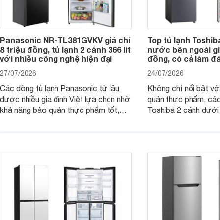
Panasonic NR-TL381GVKV giá chỉ
Top tủ lạnh Toshib
8 triệu đồng, tủ lạnh 2 cánh 366 lít
nước bên ngoài giá
với nhiều công nghệ hiện đại
đồng, có cả làm đ
27/07/2026
24/07/2026
Các dòng tủ lạnh Panasonic từ lâu
Không chỉ nổi bật vớ
được nhiều gia đình Việt lựa chọn nhờ
quản thực phẩm, các
khả năng bảo quản thực phẩm tốt,
Toshiba 2 cánh dướ
vận hành bền bỉ cùng nhiều công nghệ
trang bị vòi lấy nước
hiện đại. Tuy nhiên, mức giá thường
lợi, mang đến trải ng
cao hơn so với nhiều sản phẩm cùng
nghi hơn cho gia đình 
phân khúc khiến không ít người dùng
phải cân nhắc. Trên thị trường hiện
nay, Panasonic