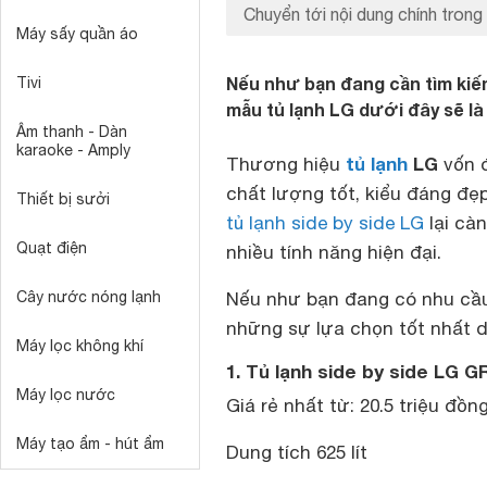
Chuyển tới nội dung chính trong 
Máy sấy quần áo
Nếu như bạn đang cần tìm kiế
Tivi
mẫu tủ lạnh LG dưới đây sẽ là
Âm thanh - Dàn
karaoke - Amply
tủ lạnh
LG
Thương hiệu
vốn đ
chất lượng tốt, kiểu đáng đẹ
Thiết bị sưởi
tủ lạnh side by side LG
lại cà
Quạt điện
nhiều tính năng hiện đại.
Cây nước nóng lạnh
Nếu như bạn đang có nhu c
những sự lựa chọn tốt nhất 
Máy lọc không khí
1. Tủ lạnh side by side LG 
Máy lọc nước
Giá rẻ nhất từ: 20.5 triệu đồn
Máy tạo ẩm - hút ẩm
Dung tích 625 lít