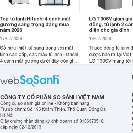
Top tủ lạnh Hitachi 4 cánh mặt
LG T30SV giảm giá 
gương sang trọng đáng mua
đồng, tủ lạnh 2 cá
năm 2026
điện cho gia đình
17/07/2026
13/07/2026
Sở hữu thiết kế sang trọng với mặt
Thuộc dòng tủ lạnh 
kính cao cấp, các mẫu tủ lạnh Hitachi
được bán ra tại Việ
4 cánh mặt gương dưới đây còn ghi
LG T30SV mang tới 
điểm nhờ dung tích lớn cùng nhiều
lượng với những trang
công nghệ bảo quản hiện đại, đáp ứng
mức giá bán dễ tiếp 
tốt nhu cầu lưu trữ thực phẩm của gia
nhiều khách hàng Việ
đình.
CÔNG TY CỔ PHẦN SO SÁNH VIỆT NAM
Công cụ so sánh giá online - Không bán hàng
Trụ sở chính: Số 195 Khâm Thiên, Thổ Quan, Đống Đa,
Hà Nội
Giấy chứng nhận đăng ký kinh doanh số 0106373516,
cấp ngày 02/12/2013