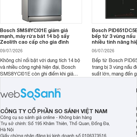
Bosch SMS8YCI01E giảm giá
Bosch PID651DC5E 
mạnh, máy rửa bát 14 bộ sấy
bếp từ 3 vùng nấu 
Zeolith cao cấp cho gia đình
nhiều tính năng hi
09/07/2026
06/07/2026
Không chỉ nổi bật với dung tích 14 bộ
Bếp từ Bosch PID
và nhiều công nghệ hiện đại, Bosch
trang bị 3 vùng nấu 
SMS8YCI01E còn ghi điểm khi giá
suất lớn, mang đến g
bán thực tế đã giảm đáng kể so với
nướng linh hoạt và h
thời điểm mới mở bán, mang lại tỷ lệ
gia đình.
giá trị/chi phí hấp dẫn hơn cho người
dùng đang tìm kiếm một mẫu máy rửa
bát cao cấp.
CÔNG TY CỔ PHẦN SO SÁNH VIỆT NAM
Công cụ so sánh giá online - Không bán hàng
Trụ sở chính: Số 195 Khâm Thiên, Thổ Quan, Đống Đa,
Hà Nội
Giấy chứng nhận đăng ký kinh doanh số 0106373516,