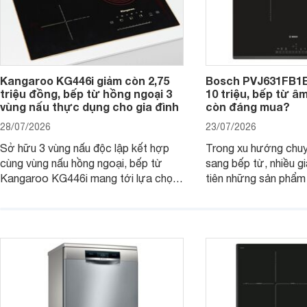
Kangaroo KG446i giảm còn 2,75
Bosch PVJ631FB1E
triệu đồng, bếp từ hồng ngoại 3
10 triệu, bếp từ â
vùng nấu thực dụng cho gia đình
còn đáng mua?
28/07/2026
23/07/2026
Sở hữu 3 vùng nấu độc lập kết hợp
Trong xu hướng chuy
cùng vùng nấu hồng ngoại, bếp từ
sang bếp từ, nhiều gi
Kangaroo KG446i mang tới lựa chọn
tiên những sản phẩm 
đáng cân nhắc cho nhu cầu nấu
nướng cao, độ bền t
nướng tại gia đình. Hiện sản phẩm
thương hiệu uy tín. 
cũng đang được giảm giá khá sâu tại
PVJ631FB1E là một 
nhiều cửa hàng, đại lý.
mẫu bếp đáp ứng tốt 