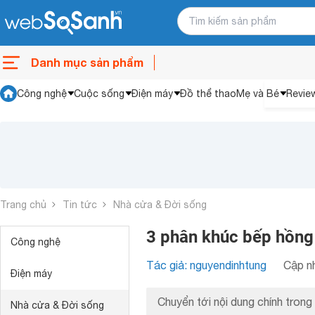
Danh mục sản phẩm
Công nghệ
Cuộc sống
Điện máy
Đồ thể thao
Mẹ và Bé
Revie
Trang chủ
Tin tức
Nhà cửa & Đời sống
3 phân khúc bếp hồng
Công nghệ
Tác giả: nguyendinhtung
Cập nh
Điện máy
Chuyển tới nội dung chính trong 
Nhà cửa & Đời sống