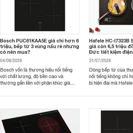
Bosch PUC61KAA5E giá chỉ hơn 6
Hafele HC-I7323B 5
triệu, bếp từ 3 vùng nấu rẻ nhưng
giá còn 6,5 triệu 
có nên mua?
Đức tiết kiệm điện
04/08/2026
31/07/2026
Bosch vốn là thương hiệu nổi tiếng
Dòng bếp từ của th
với chất lượng, độ bền cao và
nổi tiếng không chỉ hộ
thường gắn liền với phân khúc giá
bị hiện đại mà Hafe
cao. Tuy nhiên, trên thị trường hiện
536.61.886 còn đan
nay, mẫu bếp từ Bosch 3 vùng nấu
hàng, siêu thị điện m
PUC61KAA5E lại đang được nhiều
đưa tới lựa chọn ch
đơn vị phân phối với mức giá khá dễ
gia đình.
tiếp cận, thu hút sự quan tâm của
nhiều người tiêu dùng.