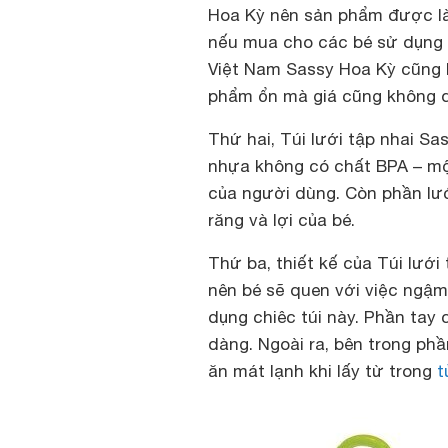
Hoa Kỳ nên sản phẩm được là
nếu mua cho các bé sử dụng b
Việt Nam Sassy Hoa Kỳ cũng 
phẩm ổn mà giá cũng không q
Thứ hai, Túi lưới tập nhai S
nhựa không có chất BPA – một
của người dùng. Còn phần lư
răng và lợi của bé.
Thứ ba, thiết kế của Túi lướ
nên bé sẽ quen với việc ngậm 
dụng chiêc túi này. Phần tay
dàng. Ngoài ra, bên trong ph
ăn mát lạnh khi lấy từ trong
t