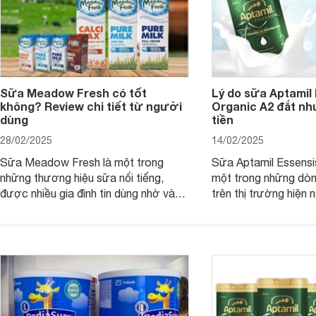
Sữa Meadow Fresh có tốt
Lý do sữa Aptamil
không? Review chi tiết từ người
Organic A2 đắt nh
dùng
tiền
28/02/2025
14/02/2025
Sữa Meadow Fresh là một trong
Sữa Aptamil Essensi
những thương hiệu sữa nổi tiếng,
một trong những dò
được nhiều gia đình tin dùng nhờ vào
trên thị trường hiện 
chất lượng dinh dưỡng và hương vị
phụ huynh khi tìm hi
thơm ngon. Vậy sữa Meadow Fresh
này thường thắc mắc
có tốt không? Thành phần dinh
Aptamil Essensis Org
dưỡng có gì đặc biệt? Giá sữa
hơn so với các dòng
Meadow Fresh trên thị trường hiện
giải đáp câu hỏi này,
nay ra sao? Hãy cùng tìm hiểu ngay.
4 yếu tố sau.