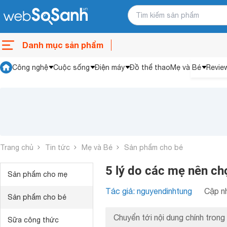
Danh mục sản phẩm
Công nghệ
Cuộc sống
Điện máy
Đồ thể thao
Mẹ và Bé
Revie
Trang chủ
Tin tức
Mẹ và Bé
Sản phẩm cho bé
5 lý do các mẹ nên ch
Sản phẩm cho mẹ
Tác giả: nguyendinhtung
Cập nh
Sản phẩm cho bé
Chuyển tới nội dung chính trong 
Sữa công thức