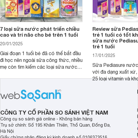
7 loại sữa nước phát triển chiều
Review sữa Pedia
cao và trí não cho bé trên 1 tuổi
trẻ 1 tuổi có tốt k
sữa nước Pedias
20/01/2025
trẻ 1 tuổi
Giai đoạn 1 tuổi bé đã có thể bắt đầu
17/01/2025
đi học nên ngoài sữa công thức, nhiều
Sữa Pediasure nước 
mẹ còn tìm kiếm các loại sữa nước
với đa dạng xuất xứ,
pha sẵn để bổ sung dưỡng chất cho
25 loại vitamin và k
trẻ. Dưới đây là 7 loại sữa nước phát
nhau rất tốt cho sự p
triển chiều cao và trí não cho bé trên
nhất là các bé biếng
1 tuổi tốt mà mẹ bỉm nên lựa chọn.
cân.
CÔNG TY CỔ PHẦN SO SÁNH VIỆT NAM
Công cụ so sánh giá online - Không bán hàng
Trụ sở chính: Số 195 Khâm Thiên, Thổ Quan, Đống Đa,
Hà Nội
Giấy chứng nhận đăng ký kinh doanh số 0106373516,