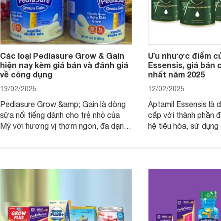
Các loại Pediasure Grow & Gain
Ưu nhược điểm củ
hiện nay kèm giá bán và đánh giá
Essensis, giá bán 
về công dụng
nhất năm 2025
13/02/2025
12/02/2025
Pediasure Grow &amp; Gain là dòng
Aptamil Essensis là
sữa nổi tiếng dành cho trẻ nhỏ của
cấp với thành phần 
Mỹ với hương vị thơm ngon, đa dạng
hệ tiêu hóa, sử dụn
mùi vị giúp trẻ tăng cân và phát triển
có cơ địa nhạy cảm 
chiều cao khỏe mạnh. Bài viết sau sẽ
hóa. Vậy dòng sữa n
giới thiệu cho mẹ các loại sữa
biệt, ưu và nhược đi
Pediasure Grow &amp; Gain hiện nay
cùng Websosanh.vn t
và giá bán của từng loại.
đây.