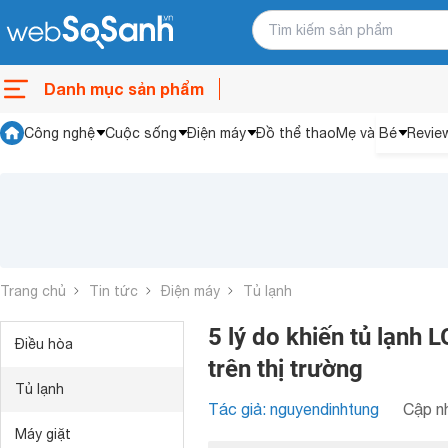
Danh mục sản phẩm
Công nghệ
Cuộc sống
Điện máy
Đồ thể thao
Mẹ và Bé
Revie
Trang chủ
Tin tức
Điện máy
Tủ lạnh
5 lý do khiến tủ lạnh
Điều hòa
trên thị trường
Tủ lạnh
Tác giả: nguyendinhtung
Cập nh
Máy giặt