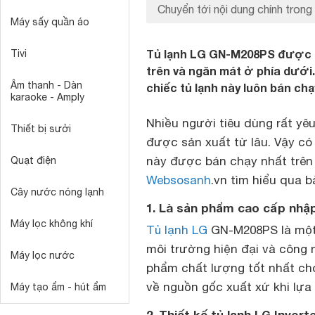
Chuyển tới nội dung chính trong 
Máy sấy quần áo
Tủ lạnh LG GN-M208PS được th
Tivi
trên và ngăn mát ở phía dưới.
Âm thanh - Dàn
chiếc tủ lạnh này luôn bán chạ
karaoke - Amply
Nhiều người tiêu dùng rất yê
Thiết bị sưởi
được sản xuất từ lâu. Vậy có
này được bán chạy nhất trên
Quạt điện
Websosanh
.vn tìm hiểu qua b
Cây nước nóng lạnh
1. Là sản phẩm cao cấp nhập
Máy lọc không khí
Tủ lạnh LG
GN-M208PS là một 
môi trường hiện đại và công
Máy lọc nước
phẩm chất lượng tốt nhất cho
về nguồn gốc xuất xứ khi lựa 
Máy tạo ẩm - hút ẩm
2. Thiết kế tủ lạnh LG Inve