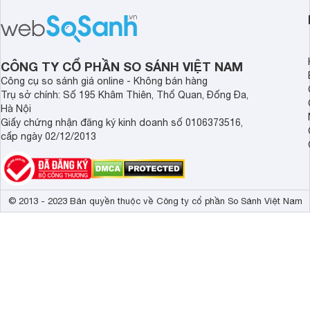
công nghệ bảo quản hiện đại, đáp ứng
mức giá bán dễ tiếp 
tốt nhu cầu lưu trữ thực phẩm của gia
nhiều khách hàng Việ
đình.
CÔNG TY CỔ PHẦN SO SÁNH VIỆT NAM
Công cụ so sánh giá online - Không bán hàng
Trụ sở chính: Số 195 Khâm Thiên, Thổ Quan, Đống Đa,
Hà Nội
Giấy chứng nhận đăng ký kinh doanh số 0106373516,
cấp ngày 02/12/2013
© 2013 - 2023 Bản quyền thuộc về Công ty cổ phần So Sánh Việt Nam