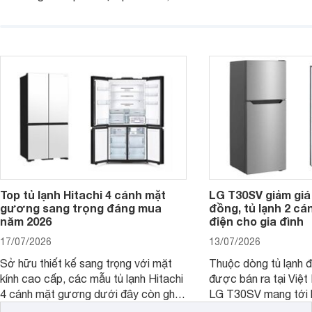
vận hành bền bỉ cùng nhiều công nghệ
trang bị vòi lấy nước
hiện đại. Tuy nhiên, mức giá thường
lợi, mang đến trải ng
cao hơn so với nhiều sản phẩm cùng
nghi hơn cho gia đình 
phân khúc khiến không ít người dùng
phải cân nhắc. Trên thị trường hiện
nay, Panasonic
Top tủ lạnh Hitachi 4 cánh mặt
LG T30SV giảm giá 
gương sang trọng đáng mua
đồng, tủ lạnh 2 cá
năm 2026
điện cho gia đình
17/07/2026
13/07/2026
Sở hữu thiết kế sang trọng với mặt
Thuộc dòng tủ lạnh 
kính cao cấp, các mẫu tủ lạnh Hitachi
được bán ra tại Việ
4 cánh mặt gương dưới đây còn ghi
LG T30SV mang tới 
điểm nhờ dung tích lớn cùng nhiều
lượng với những trang