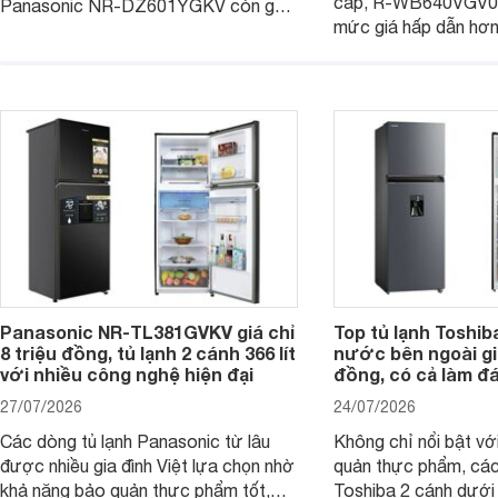
cấp, R-WB640VGV0 
Panasonic NR-DZ601YGKV còn gây
mức giá hấp dẫn hơ
chú ý với công nghệ Nanoe™ X độc
trình giảm giá, trở t
quyền, được hãng công bố có khả
đáng cân nhắc cho cá
năng giảm tới 90% dư lượng thuốc
đang tìm kiếm sản ph
trừ sâu còn tồn đọng trên thực phẩm.
nhiều công nghệ.
Panasonic NR-TL381GVKV giá chỉ
Top tủ lạnh Toshib
8 triệu đồng, tủ lạnh 2 cánh 366 lít
nước bên ngoài giá
với nhiều công nghệ hiện đại
đồng, có cả làm đ
27/07/2026
24/07/2026
Các dòng tủ lạnh Panasonic từ lâu
Không chỉ nổi bật vớ
được nhiều gia đình Việt lựa chọn nhờ
quản thực phẩm, các
khả năng bảo quản thực phẩm tốt,
Toshiba 2 cánh dướ