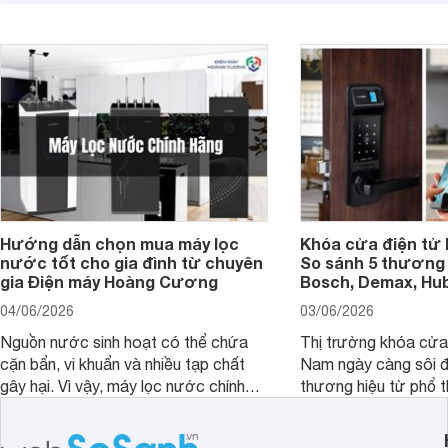
hiển thị. Vậy màn hình 4K nên chọn
bao nhiêu inch là hợp lý?
Hướng dẫn chọn mua máy lọc
Khóa cửa điện tử 
nước tốt cho gia đình từ chuyên
So sánh 5 thương 
gia Điện máy Hoàng Cương
Bosch, Demax, Hub
04/06/2026
03/06/2026
Nguồn nước sinh hoạt có thể chứa
Thị trường khóa cửa 
cặn bẩn, vi khuẩn và nhiều tạp chất
Nam ngày càng sôi đ
gây hại. Vì vậy, máy lọc nước chính
thương hiệu từ phổ 
hãng là giải pháp hiệu quả giúp bảo vệ
cấp. Nếu bạn đang b
sức khỏe và đảm bảo nguồn nước
cửa điện tử hãng nào 