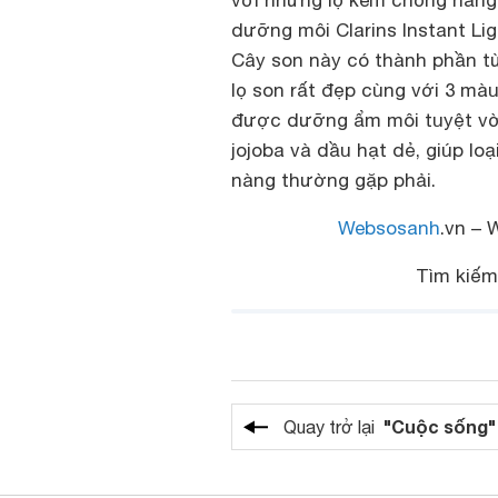
với những lọ kem chống nắng
dưỡng môi Clarins Instant Lig
Cây son này có thành phần từ
lọ son rất đẹp cùng với 3 mà
được dưỡng ẩm môi tuyệt vờ
jojoba và dầu hạt dẻ, giúp lo
nàng thường gặp phải.
Websosanh
.vn – 
Tìm kiế
"Cuộc sống"
Quay trở lại