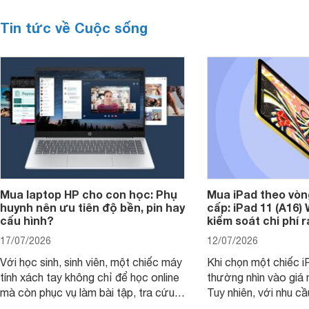
Tin tức về Cuộc sống
Mua laptop HP cho con học: Phụ
Mua iPad theo vòn
huynh nên ưu tiên độ bền, pin hay
cấp: iPad 11 (A16)
cấu hình?
kiểm soát chi phí 
17/07/2026
12/07/2026
Với học sinh, sinh viên, một chiếc máy
Khi chọn một chiếc i
tính xách tay không chỉ để học online
thường nhìn vào giá 
mà còn phục vụ làm bài tập, tra cứu,
Tuy nhiên, với nhu cầ
thuyết trình và giải trí nhẹ. Khi chọn
việc nhẹ và giải trí t