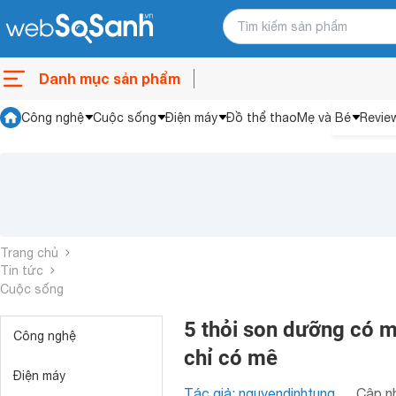
Danh mục sản phẩm
Công nghệ
Cuộc sống
Điện máy
Đồ thể thao
Mẹ và Bé
Revie
Trang chủ
Tin tức
Cuộc sống
5 thỏi son dưỡng có mà
Công nghệ
chỉ có mê
Điện máy
Tác giả: nguyendinhtung
Cập nh