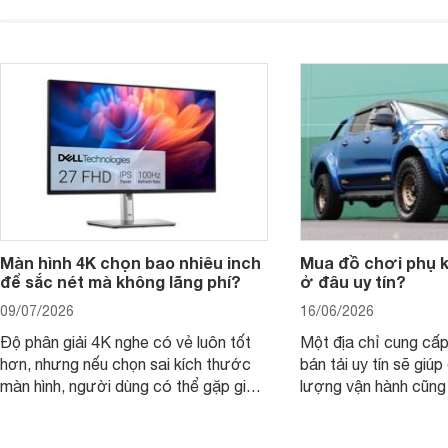
laptop HP cho con, phụ huynh nên
quan trọng hơn là tổn
nhìn theo nhu cầu sử dụng nhiều năm
mua bản nào, có cần
thay vì chỉ so sánh cấu hình trên giấy.
không, dùng được ba
nên nâng cấp.
Màn hình 4K chọn bao nhiêu inch
Mua đồ chơi phụ ki
để sắc nét mà không lãng phí?
ở đâu uy tín?
09/07/2026
16/06/2026
Độ phân giải 4K nghe có vẻ luôn tốt
Một địa chỉ cung cấp
hơn, nhưng nếu chọn sai kích thước
bán tải uy tín sẽ giú
màn hình, người dùng có thể gặp giao
lượng vận hành cũng
diện quá nhỏ, phải phóng to nhiều
của chủ xe khi lên đ
hoặc không tận dụng hết không gian
hai" của mình.