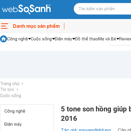
Danh mục sản phẩm
Công nghệ
Cuộc sống
Điện máy
Đồ thể thao
Mẹ và Bé
Revie
Trang chủ
Tin tức
Cuộc sống
5 tone son hồng giúp
Công nghệ
2016
Điện máy
Tác giả: nguyendinhtung
Cập nh