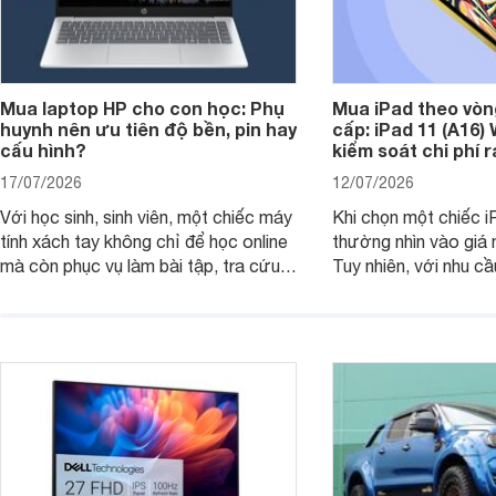
Mua laptop HP cho con học: Phụ
Mua iPad theo vòn
huynh nên ưu tiên độ bền, pin hay
cấp: iPad 11 (A16)
cấu hình?
kiểm soát chi phí 
17/07/2026
12/07/2026
Với học sinh, sinh viên, một chiếc máy
Khi chọn một chiếc i
tính xách tay không chỉ để học online
thường nhìn vào giá 
mà còn phục vụ làm bài tập, tra cứu,
Tuy nhiên, với nhu cầ
thuyết trình và giải trí nhẹ. Khi chọn
việc nhẹ và giải trí t
laptop HP cho con, phụ huynh nên
quan trọng hơn là tổn
nhìn theo nhu cầu sử dụng nhiều năm
mua bản nào, có cần
thay vì chỉ so sánh cấu hình trên giấy.
không, dùng được ba
nên nâng cấp.