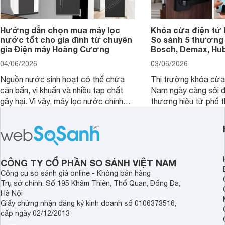
Hướng dẫn chọn mua máy lọc
Khóa cửa điện tử 
nước tốt cho gia đình từ chuyên
So sánh 5 thương 
gia Điện máy Hoàng Cương
Bosch, Demax, Hub
04/06/2026
03/06/2026
Nguồn nước sinh hoạt có thể chứa
Thị trường khóa cửa 
cặn bẩn, vi khuẩn và nhiều tạp chất
Nam ngày càng sôi đ
gây hại. Vì vậy, máy lọc nước chính
thương hiệu từ phổ 
hãng là giải pháp hiệu quả giúp bảo vệ
cấp. Nếu bạn đang b
sức khỏe và đảm bảo nguồn nước
cửa điện tử hãng nào 
sạch cho cả gia đình.
sẽ so sánh 5 thương
tâm nhiều hiện nay: 
Demax, Hubert và Gi
CÔNG TY CỔ PHẦN SO SÁNH VIỆT NAM
Công cụ so sánh giá online - Không bán hàng
Trụ sở chính: Số 195 Khâm Thiên, Thổ Quan, Đống Đa,
Hà Nội
Giấy chứng nhận đăng ký kinh doanh số 0106373516,
cấp ngày 02/12/2013