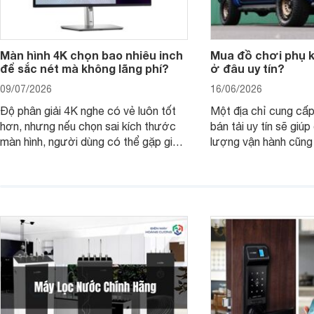
Màn hình 4K chọn bao nhiêu inch
Mua đồ chơi phụ ki
để sắc nét mà không lãng phí?
ở đâu uy tín?
09/07/2026
16/06/2026
Độ phân giải 4K nghe có vẻ luôn tốt
Một địa chỉ cung cấp
hơn, nhưng nếu chọn sai kích thước
bán tải uy tín sẽ giú
màn hình, người dùng có thể gặp giao
lượng vận hành cũng
diện quá nhỏ, phải phóng to nhiều
của chủ xe khi lên đ
hoặc không tận dụng hết không gian
hai" của mình.
hiển thị. Vậy màn hình 4K nên chọn
bao nhiêu inch là hợp lý?