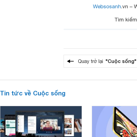
Websosanh
.vn – 
Tìm kiế
"Cuộc sống"
Quay trở lại
Tin tức về Cuộc sống