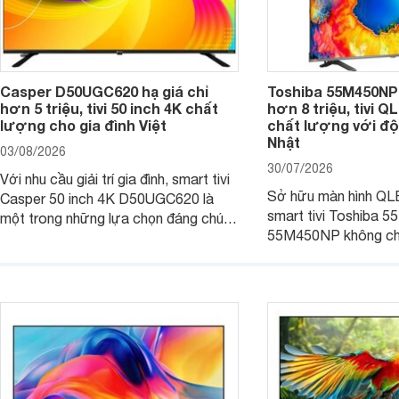
Casper D50UGC620 hạ giá chỉ
Toshiba 55M450NP 
hơn 5 triệu, tivi 50 inch 4K chất
hơn 8 triệu, tivi Q
lượng cho gia đình Việt
chất lượng với đ
Nhật
03/08/2026
30/07/2026
Với nhu cầu giải trí gia đình, smart tivi
Sở hữu màn hình QL
Casper 50 inch 4K D50UGC620 là
smart tivi Toshiba 55
một trong những lựa chọn đáng chú ý
55M450NP không ch
trong phân khúc nhờ màn hình 4K
với khả năng hiển th
cùng mức giá đang được nhiều hệ
trang bị hệ thống âm
thống bán lẻ điều chỉnh xuống mức
Đặc biệt, mẫu tivi n
hấp dẫn.
nhiều đại lý giảm giá