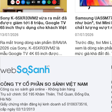
Sony K-65XR33VM2 vừa ra mắt đã
Samsung UA55M77
được giảm tới 8 triệu, Google TV
như bún", tivi Mini
65 inch thực dụng cho khách Việt
chất lượng vượt 
13/07/2026
07/07/2026
Ra mắt trong dòng sản phẩm BRAVIA
Trước đây, tivi Mini
2026 của Sony, K-65XR33VM2 là
xem là dòng sản phẩ
mẫu Google TV 4K 65 inch được
mức giá khá đắt đỏ. 
trang bị bộ xử lý XR Processor, nền
sang năm 2026, Sam
tảng Google TV cùng nhiều công
công nghệ này trở nê
nghệ hỗ trợ nâng cao chất lượng hình
hơn với mẫu Samsu
ảnh và âm thanh.
CÔNG TY CỔ PHẦN SO SÁNH VIỆT NAM
Công cụ so sánh giá online - Không bán hàng
Trụ sở chính: Số 195 Khâm Thiên, Thổ Quan, Đống Đa,
Hà Nội
Giấy chứng nhận đăng ký kinh doanh số 0106373516,
cấp ngày 02/12/2013