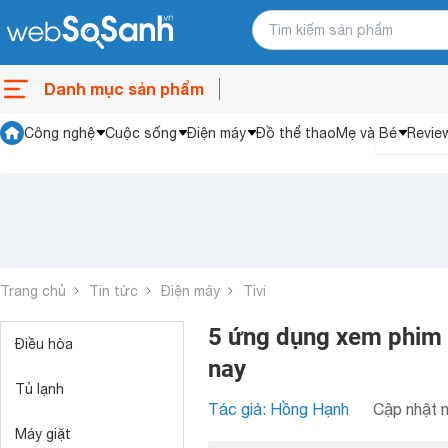
Danh mục sản phẩm
Công nghệ
Cuộc sống
Điện máy
Đồ thể thao
Mẹ và Bé
Revie
Trang chủ
Tin tức
Điện máy
Tivi
5 ứng dụng xem phim b
Điều hòa
nay
Tủ lạnh
Tác giả: Hồng Hạnh
Cập nhật n
Máy giặt