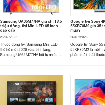
Samsung UA65M77HA giá chỉ 13,5
Google tivi Sony 4K
triệu đồng, tivi Mini LED 65 inch
55XR70M2 giá 35 tr
cao cấp
mua?
26/07/2026
26/07/2026
Thuộc dòng tivi Samsung Mini LED
Google tivi Sony 55 
thế hệ mới 2026 vừa trình làng,
55XR70M2 là một tr
Samsung UA65M77HA hội tụ nhiều
phẩm mới nhất thuộc 
trang
vừa chính thức ra mắt
Việt Nam. Không chỉ 
2026, sản phẩm còn 
được trang bị công 
RGB hoàn toàn mới