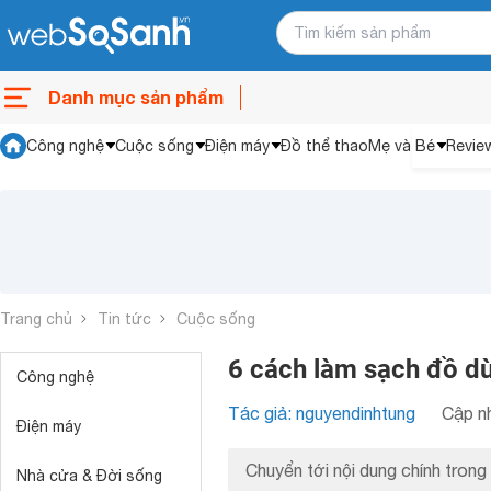
Danh mục sản phẩm
Công nghệ
Cuộc sống
Điện máy
Đồ thể thao
Mẹ và Bé
Revie
Trang chủ
Tin tức
Cuộc sống
6 cách làm sạch đồ dù
Công nghệ
Tác giả: nguyendinhtung
Cập nh
Điện máy
Chuyển tới nội dung chính trong 
Nhà cửa & Đời sống