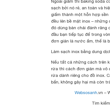
Ngoài giấm thì baking soda cũ
sạch bởi nó rẻ, an toàn và hi
giấm thành một hỗn hợp sền 
đều lên bề mặt inox – những 
đó dùng bàn chải đánh răng c
đầu bạn tiếp tục để trong vò
đơn giản là nước ấm, thế là b
Làm sạch inox bằng dung dịc
Nếu tất cả những cách trên k
rửa thì cách đơn giản mà vô
rửa dành riêng cho đồ inox. 
bẩn, không gây hại mà còn tr
Websosanh
.vn – 
Tìm kiế