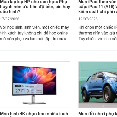
Mua laptop HP cho con học: Phụ
Mua iPad theo vòn
huynh nên ưu tiên độ bền, pin hay
cấp: iPad 11 (A16)
cấu hình?
kiểm soát chi phí 
17/07/2026
12/07/2026
Với học sinh, sinh viên, một chiếc máy
Khi chọn một chiếc i
tính xách tay không chỉ để học online
thường nhìn vào giá 
mà còn phục vụ làm bài tập, tra cứu,
Tuy nhiên, với nhu cầ
thuyết trình và giải trí nhẹ. Khi chọn
việc nhẹ và giải trí t
laptop HP cho con, phụ huynh nên
quan trọng hơn là tổn
nhìn theo nhu cầu sử dụng nhiều năm
mua bản nào, có cần
thay vì chỉ so sánh cấu hình trên giấy.
không, dùng được ba
nên nâng cấp.
Màn hình 4K chọn bao nhiêu inch
Mua đồ chơi phụ ki