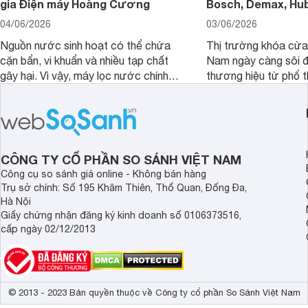
gia Điện máy Hoàng Cương
Bosch, Demax, Hub
04/06/2026
03/06/2026
Nguồn nước sinh hoạt có thể chứa
Thị trường khóa cửa 
cặn bẩn, vi khuẩn và nhiều tạp chất
Nam ngày càng sôi đ
gây hại. Vì vậy, máy lọc nước chính
thương hiệu từ phổ 
hãng là giải pháp hiệu quả giúp bảo vệ
cấp. Nếu bạn đang b
sức khỏe và đảm bảo nguồn nước
cửa điện tử hãng nào 
sạch cho cả gia đình.
sẽ so sánh 5 thương
tâm nhiều hiện nay: 
Demax, Hubert và Gi
CÔNG TY CỔ PHẦN SO SÁNH VIỆT NAM
Công cụ so sánh giá online - Không bán hàng
Trụ sở chính: Số 195 Khâm Thiên, Thổ Quan, Đống Đa,
Hà Nội
Giấy chứng nhận đăng ký kinh doanh số 0106373516,
cấp ngày 02/12/2013
© 2013 - 2023 Bản quyền thuộc về Công ty cổ phần So Sánh Việt Nam