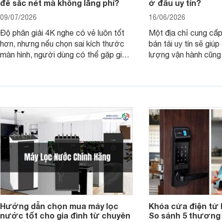
để sắc nét mà không lãng phí?
ở đâu uy tín?
09/07/2026
16/06/2026
Độ phân giải 4K nghe có vẻ luôn tốt
Một địa chỉ cung cấp
hơn, nhưng nếu chọn sai kích thước
bán tải uy tín sẽ giú
màn hình, người dùng có thể gặp giao
lượng vận hành cũng
diện quá nhỏ, phải phóng to nhiều
của chủ xe khi lên đ
hoặc không tận dụng hết không gian
hai" của mình.
hiển thị. Vậy màn hình 4K nên chọn
bao nhiêu inch là hợp lý?
Hướng dẫn chọn mua máy lọc
Khóa cửa điện tử 
nước tốt cho gia đình từ chuyên
So sánh 5 thương 