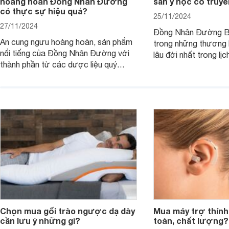
hoàng hoàn Đồng Nhân Đường
sản y học cổ truy
có thực sự hiệu quả?
25/11/2024
27/11/2024
Đồng Nhân Đường Bắ
An cung ngưu hoàng hoàn, sản phẩm
trong những thương h
nổi tiếng của Đồng Nhân Đường với
lâu đời nhất trong lị
thành phần từ các dược liệu quý
truyền Trung Quốc.
hiếm, được biết đến với công dụng
trong việc bồi bổ sức khỏe, thanh
nhiệt, loại bỏ độc tố, đặc biệt hỗ trợ
phòng ngừa đột quỵ do nhồi máu não.
Chọn mua gối trào ngược dạ dày
Mua máy trợ thính
cần lưu ý những gì?
toàn, chất lượng?