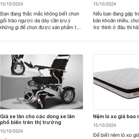
15/10/2024
15/10/2024
Bạn đang thắc mắc không biết chọn
Nếu bạn đang gặp tr
gối trào ngược dạ dày cần lưu ý
băn khoăn nhiều, ch
những gì để chọn được sản phẩm tốt
trợ thính ở đâu thì h
và phù hợp nhất cho mình. Bài viết
viết dưới đây.
này sẽ cùng các mẹ tìm hiểu về vấn
đề này nhé!
Giá xe lăn cho các dòng xe lăn
Nệm lò xo giá bao 
phổ biến trên thị trường
15/10/2024
15/10/2024
Để biết nệm lò xo gi