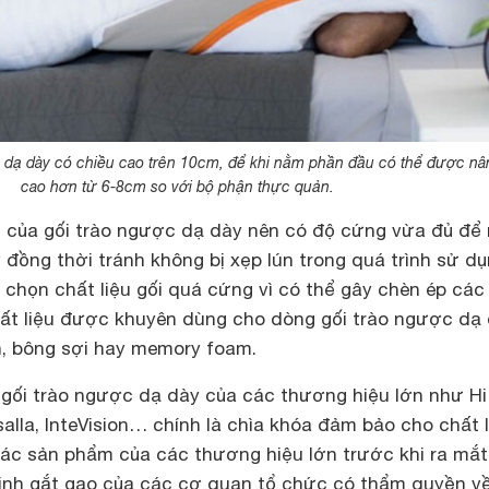
 dạ dày có chiều cao trên 10cm, để khi nằm phần đầu có thể được nâ
cao hơn từ 6-8cm so với bộ phận thực quản.
ệu của gối trào ngược dạ dày nên có độ cứng vừa đủ để
 đồng thời tránh không bị xẹp lún trong quá trình sử dụ
 chọn chất liệu gối quá cứng vì có thể gây chèn ép các
chất liệu được khuyên dùng cho dòng gối trào ngược dạ
ên, bông sợi hay memory foam.
gối trào ngược dạ dày của các thương hiệu lớn như Hi
salla, InteVision… chính là chìa khóa đảm bảo cho chất
các sản phẩm của các thương hiệu lớn trước khi ra mắ
định gắt gao của các cơ quan tổ chức có thẩm quyền v