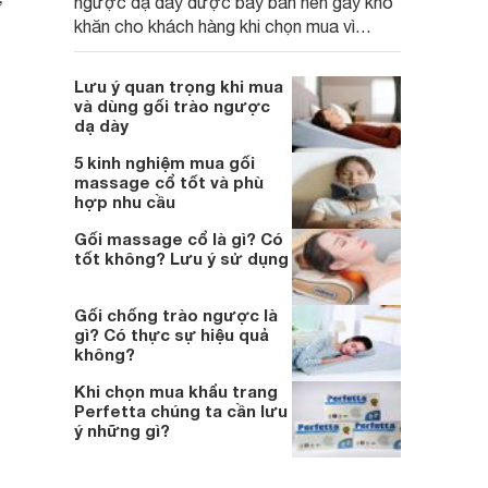
ngược dạ dày được bày bán nên gây khó
khăn cho khách hàng khi chọn mua vì
không biết đâu là sản phẩm tốt. Dưới đây
là thông tin về 4 gối trào ngược dạ dày
Lưu ý quan trọng khi mua
được tìm khách hàng mua nhiều nhất hiện
và dùng gối trào ngược
nay vì có chất lượng tốt bạn có thể tham
dạ dày
khảo.
5 kinh nghiệm mua gối
massage cổ tốt và phù
hợp nhu cầu
Gối massage cổ là gì? Có
tốt không? Lưu ý sử dụng
Gối chống trào ngược là
gì? Có thực sự hiệu quả
không?
Khi chọn mua khẩu trang
Perfetta chúng ta cần lưu
ý những gì?