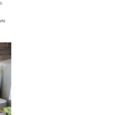
p,
khi