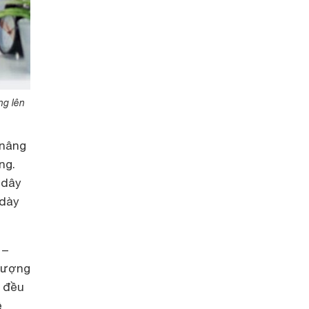
ng lên
 nâng
ng.
 dây
 dày
 –
 lượng
t đều
ề