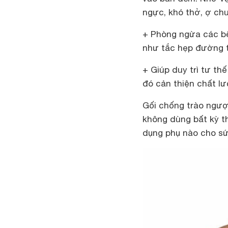
ngực, khó thở, ợ chu
+ Phòng ngừa các bệ
như tắc hẹp đường t
+ Giúp duy trì tư th
đó cản thiện chất lư
Gối chống trào ngượ
không dùng bất kỳ t
dụng phụ nào cho sứ