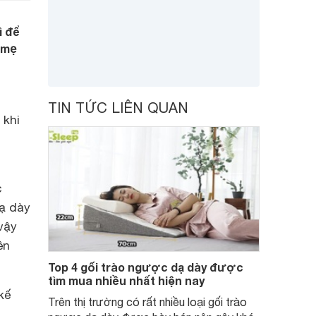
ì để
 mẹ
TIN TỨC LIÊN QUAN
 khi
c
dạ dày
vậy
ên
Top 4 gối trào ngược dạ dày được
tìm mua nhiều nhất hiện nay
kế
Trên thị trường có rất nhiều loại gối trào
,