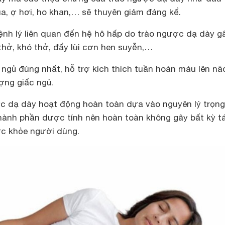
a, ợ hơi, ho khan,… sẽ thuyên giảm đáng kể.
nh lý liên quan đến hệ hô hấp do trào ngược dạ dày gâ
hở, khó thở, đẩy lùi cơn hen suyễn,…
ế ngủ đúng nhất, hỗ trợ kích thích tuần hoàn máu lên nã
ợng giấc ngủ.
c dạ dày hoạt động hoàn toàn dựa vào nguyên lý trọng
hành phần dược tính nên hoàn toàn không gây bất kỳ t
c khỏe người dùng.