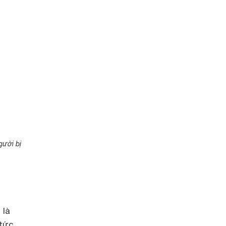
gười bị
 là
 tức