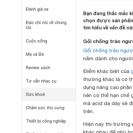
Đánh giá xe
Bạn đang thắc mắc kh
chọn được sản phẩm 
Báo chí nói về chúng
tìm hiểu về vấn đề nà
tôi
Gối chống trào ngư
Cuộc sống
Gối chống trào ngư
Mẹ và Bé
nằm dành cho người 
Review sách
Điểm khác biệt của
thường khác là có th
Tư vấn nhạc cụ
dụng nâng cao phần 
Sức khoẻ
nên có thể hạn chế 
mà acid dạ dày sẽ đ
Chăm sóc thú cưng
trên.
Thiết bị công nghiệp
Hiện nay thị trường 
khác nhau để phù hợp