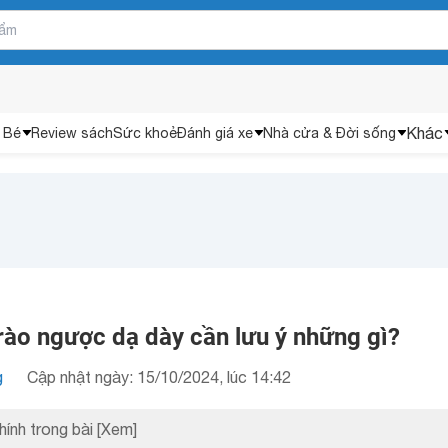
Khác
 Bé
Review sách
Sức khoẻ
Đánh giá xe
Nhà cửa & Đời sống
rào ngược dạ dày cần lưu ý những gì?
g
Cập nhật ngày: 15/10/2024, lúc 14:42
hính trong bài
[Xem]