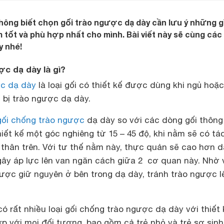
ông biết chọn gối trào ngược dạ dày cần lưu ý những g
tốt và phù hợp nhất cho mình. Bài viết này sẽ cùng các
y nhé!
ợc dạ dày là gì?
ợc dạ dày
là loại gối có thiết kế được dùng khi ngủ hoặc
bị trào ngược dạ dày.
gối chống trào ngược
dạ dày so với các dòng gối thông
iết kế một góc nghiêng từ 15 – 45 độ, khi nằm sẽ có tá
thân trên. Với tư thế nằm này, thực quản sẽ cao hơn 
gây áp lực lên van ngăn cách giữa 2 cơ quan này. Nhờ 
ược giữ nguyên ở bên trong dạ dày, tránh trào ngược l
có rất nhiều loại gối chống trào ngược dạ dày với thiết 
 với mọi đối tượng, bao gồm cả trẻ nhỏ và trẻ sơ sinh