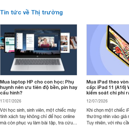
Tin tức về Thị trường
Mua laptop HP cho con học: Phụ
Mua iPad theo vòn
huynh nên ưu tiên độ bền, pin hay
cấp: iPad 11 (A16)
cấu hình?
kiểm soát chi phí 
17/07/2026
12/07/2026
Với học sinh, sinh viên, một chiếc máy
Khi chọn một chiếc i
tính xách tay không chỉ để học online
thường nhìn vào giá 
mà còn phục vụ làm bài tập, tra cứu,
Tuy nhiên, với nhu cầ
thuyết trình và giải trí nhẹ. Khi chọn
việc nhẹ và giải trí t