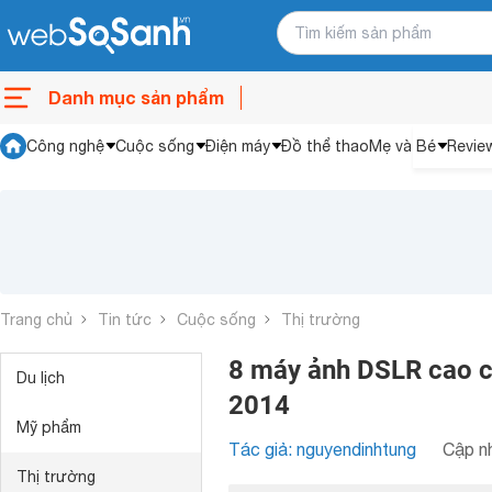
Danh mục sản phẩm
Công nghệ
Cuộc sống
Điện máy
Đồ thể thao
Mẹ và Bé
Revie
Trang chủ
Tin tức
Cuộc sống
Thị trường
8 máy ảnh DSLR cao c
Du lịch
2014
Mỹ phẩm
Tác giả: nguyendinhtung
Cập nh
Thị trường