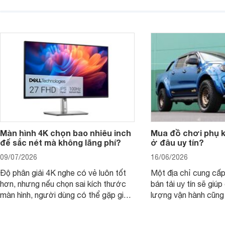
laptop HP cho con, phụ huynh nên
quan trọng hơn là tổn
nhìn theo nhu cầu sử dụng nhiều năm
mua bản nào, có cần
thay vì chỉ so sánh cấu hình trên giấy.
không, dùng được ba
nên nâng cấp.
Màn hình 4K chọn bao nhiêu inch
Mua đồ chơi phụ ki
để sắc nét mà không lãng phí?
ở đâu uy tín?
09/07/2026
16/06/2026
Độ phân giải 4K nghe có vẻ luôn tốt
Một địa chỉ cung cấp
hơn, nhưng nếu chọn sai kích thước
bán tải uy tín sẽ giú
màn hình, người dùng có thể gặp giao
lượng vận hành cũng
diện quá nhỏ, phải phóng to nhiều
của chủ xe khi lên đ
hoặc không tận dụng hết không gian
hai" của mình.