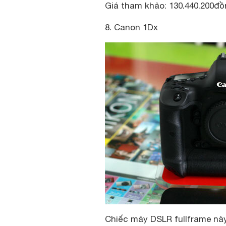
Giá tham khảo:
130.440.200
đồ
8. Canon 1Dx
Chiếc máy DSLR fullframe này