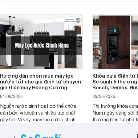
hiển thị. Vậy màn hình 4K nên chọn
bao nhiêu inch là hợp lý?
Hướng dẫn chọn mua máy lọc
Khóa cửa điện tử 
nước tốt cho gia đình từ chuyên
So sánh 5 thương 
gia Điện máy Hoàng Cương
Bosch, Demax, Hub
04/06/2026
03/06/2026
Nguồn nước sinh hoạt có thể chứa
Thị trường khóa cửa 
cặn bẩn, vi khuẩn và nhiều tạp chất
Nam ngày càng sôi đ
gây hại. Vì vậy, máy lọc nước chính
thương hiệu từ phổ 
hãng là giải pháp hiệu quả giúp bảo vệ
cấp. Nếu bạn đang b
sức khỏe và đảm bảo nguồn nước
cửa điện tử hãng nào 