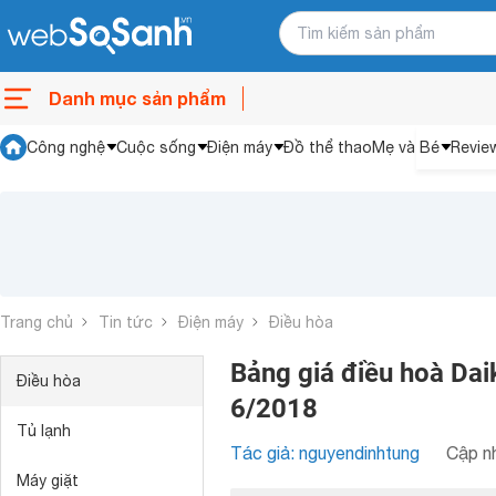
Danh mục sản phẩm
Công nghệ
Cuộc sống
Điện máy
Đồ thể thao
Mẹ và Bé
Revie
Trang chủ
Tin tức
Điện máy
Điều hòa
Bảng giá điều hoà Daik
Điều hòa
6/2018
Tủ lạnh
Tác giả: nguyendinhtung
Cập nh
Máy giặt