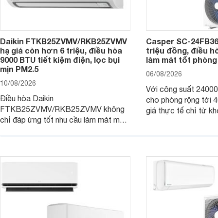
Daikin FTKB25ZVMV/RKB25ZVMV
Casper SC-24FB36
hạ giá còn hơn 6 triệu, điều hòa
triệu đồng, điều 
9000 BTU tiết kiệm điện, lọc bụi
làm mát tốt phòng
mịn PM2.5
06/08/2026
10/08/2026
Với công suất 2400
Điều hòa Daikin
cho phòng rộng tới
FTKB25ZVMV/RKB25ZVMV không
giá thực tế chỉ từ kh
chỉ đáp ứng tốt nhu cầu làm mát mà
đồng, Casper SC-24
còn được đánh giá cao về khả năng
một trong những mẫu
tiết kiệm điện nhờ công nghệ Inverter.
thông thu hút nhiều 
Đáng chú ý, model này hiện đang
người tiêu dùng Việt.
được bán với mức giá khá hấp dẫn
tại nhiều cửa hàng và siêu thị điện
máy.