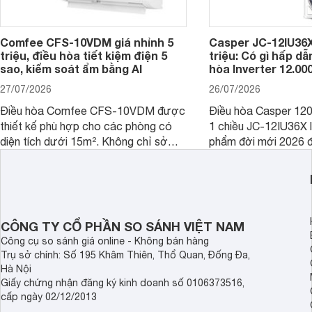
Comfee CFS-10VDM giá nhỉnh 5
Casper JC-12IU36X
triệu, điều hòa tiết kiệm điện 5
triệu: Có gì hấp d
sao, kiểm soát ẩm bằng AI
hòa Inverter 12.0
27/07/2026
26/07/2026
Điều hòa Comfee CFS-10VDM được
Điều hòa Casper 12
thiết kế phù hợp cho các phòng có
1 chiều JC-12IU36X 
diện tích dưới 15m². Không chỉ sở
phẩm đời mới 2026 đ
hữu công nghệ Inverter giúp tiết kiệm
cho phòng từ 15 - 2
điện, sản phẩm còn có khả năng kiểm
sở hữu khả năng làm
soát độ ẩm hiệu quả cùng nhiều tính
có giá bán rất hợp lý
năng hiện đại, trong khi vẫn duy trì
mức giá dễ tiếp cận.
CÔNG TY CỔ PHẦN SO SÁNH VIỆT NAM
Công cụ so sánh giá online - Không bán hàng
Trụ sở chính: Số 195 Khâm Thiên, Thổ Quan, Đống Đa,
Hà Nội
Giấy chứng nhận đăng ký kinh doanh số 0106373516,
cấp ngày 02/12/2013