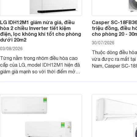
LG IDH12M1 giảm nửa giá, điều
Casper SC-18FB36M
hòa 2 chiều Inverter tiết kiệm
triệu đồng, điều h
điện, lọc không khí tốt cho phòng
cho phòng 20 - 30
dưới 20m2
30/07/2026
03/08/2026
Thuộc dòng điều hò
Từng nằm trong nhóm điều hòa cao
vừa được ra mắt tại 
cấp của LG, model IDH12M1 hiện đã
Nam, Casper SC-18
giảm giá mạnh so với thời điểm mở
công suất làm mát 1
bán, giúp người dùng Việt có cơ hội
hợp với các phòng có
tiếp cận một mẫu điều hòa 2 chiều
- 30 m2. Bên cạnh k
được trang bị nhiều công nghệ hiện
hiệu quả, sản phẩm c
đại.
nhiều tính năng và cô