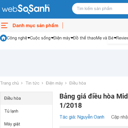
Danh mục sản phẩm
Công nghệ
Cuộc sống
Điện máy
Đồ thể thao
Mẹ và Bé
Revie
Trang chủ
Tin tức
Điện máy
Điều hòa
Bảng giá điều hòa Mide
Điều hòa
1/2018
Tủ lạnh
Tác giả: Nguyễn Oanh
Cập nhật
Máy giặt