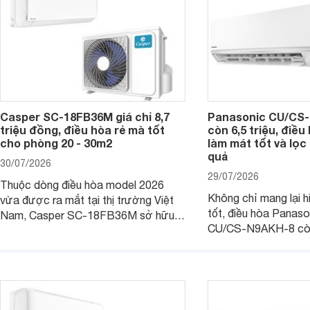
Casper SC-18FB36M giá chỉ 8,7
Panasonic CU/CS-
triệu đồng, điều hòa rẻ mà tốt
còn 6,5 triệu, điề
cho phòng 20 - 30m2
làm mát tốt và lọc 
quả
30/07/2026
29/07/2026
Thuộc dòng điều hòa model 2026
Không chỉ mang lại h
vừa được ra mắt tại thị trường Việt
tốt, điều hòa Panas
Nam, Casper SC-18FB36M sở hữu
CU/CS-N9AKH-8 còn
công suất làm mát 18.000 BTU, phù
với khả năng vận hàn
hợp với các phòng có diện tích từ 20
thụ điện hợp lý và đ
- 30 m2. Bên cạnh khả năng làm mát
trình sử dụng lâu dài.
hiệu quả, sản phẩm còn được trang bị
nhiều tính năng và công nghệ hiện đại.