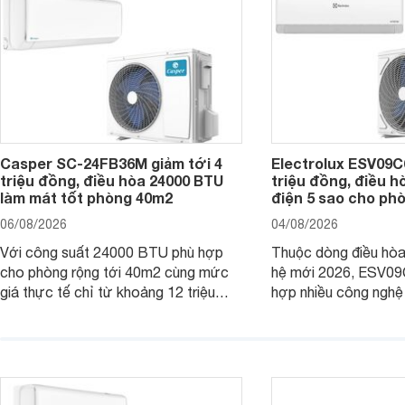
Casper SC-24FB36M giảm tới 4
Electrolux ESV09C6
triệu đồng, điều hòa 24000 BTU
triệu đồng, điều h
làm mát tốt phòng 40m2
điện 5 sao cho ph
06/08/2026
04/08/2026
Với công suất 24000 BTU phù hợp
Thuộc dòng điều hòa 
cho phòng rộng tới 40m2 cùng mức
hệ mới 2026, ESV09
giá thực tế chỉ từ khoảng 12 triệu
hợp nhiều công nghệ 
đồng, Casper SC-24FB36M đang là
nâng cao hiệu quả là
một trong những mẫu điều hòa phổ
điện và vận hành êm 
thông thu hút nhiều sự quan tâm của
thiết bị đang được nh
người tiêu dùng Việt.
giá bán rất dễ chịu.