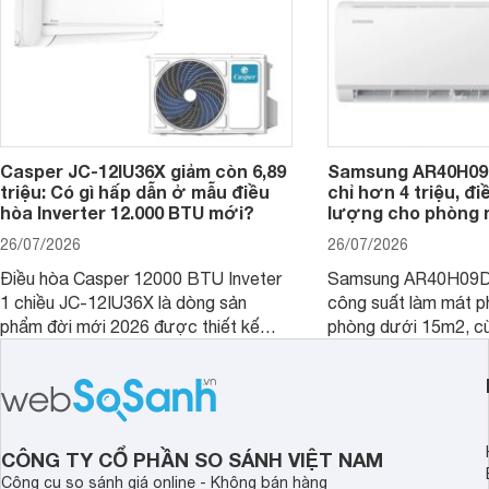
Casper JC-12IU36X giảm còn 6,89
Samsung AR40H09
triệu: Có gì hấp dẫn ở mẫu điều
chỉ hơn 4 triệu, đ
hòa Inverter 12.000 BTU mới?
lượng cho phòng 
26/07/2026
26/07/2026
Điều hòa Casper 12000 BTU Inveter
Samsung AR40H09D
1 chiều JC-12IU36X là dòng sản
công suất làm mát p
phẩm đời mới 2026 được thiết kế
phòng dưới 15m2, cù
cho phòng từ 15 - 20m2, không chỉ
lý là lựa chọn rất đ
sở hữu khả năng làm mát tốt mà còn
phòng ngủ, phòng khá
có giá bán rất hợp lý.
CÔNG TY CỔ PHẦN SO SÁNH VIỆT NAM
Công cụ so sánh giá online - Không bán hàng