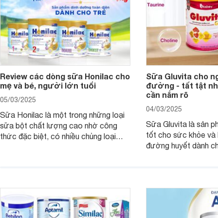
Review các dòng sữa Honilac cho
Sữa Gluvita cho n
mẹ và bé, người lớn tuổi
đường - tất tật n
cần nắm rõ
05/03/2025
04/03/2025
Sữa Honilac là một trong những loại
Sữa Gluvita là sản 
sữa bột chất lượng cao nhờ công
tốt cho sức khỏe và 
thức đặc biệt, có nhiều chủng loại
đường huyết dành ch
dùng được cho cả trẻ em, mẹ bầu và
đường với công thứ
người lớn tuổi. Vậy sản phẩm này có
nguyên liệu sạch. Vậ
công dụng như thế nào, cùng tìm hiểu
có tốt không, có nh
ngay trong bài viết sau.
thể gì, hãy cùng Web
hiểu ngay trong bài v