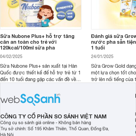
Sữa Nubone Plus+ hỗ trợ tăng
Đánh giá sữa Gro
cân an toàn cho trẻ với
nước pha sẵn tiện
120kcal/100ml sữa pha
1 tuổi
04/02/2025
24/01/2025
Sữa Nubone Plus+ sản xuất tại Hàn
Sữa Grow Gold dạng
Quốc được thiết kế để hỗ trợ trẻ từ 1
một lựa chọn tốt cho
đến 10 tuổi đang gặp các vấn đề về
trở lên nổi tiếng của
biếng ăn, chậm tăng cân hoặc suy
Abbott Hoa Kì được 
dinh dưỡng. Sản phẩm đến từ thương
Malaysia. Với thành
hiệu Lotte đứng số 1 Hàn Quốc, với
đầy đủ và hương vị d
mức giá thành ổn phù hợp với người
phẩm này không chỉ g
dùng Việt.
thể chất mà còn hỗ tr
CÔNG TY CỔ PHẦN SO SÁNH VIỆT NAM
giác.
Công cụ so sánh giá online - Không bán hàng
Trụ sở chính: Số 195 Khâm Thiên, Thổ Quan, Đống Đa,
Hà Nội