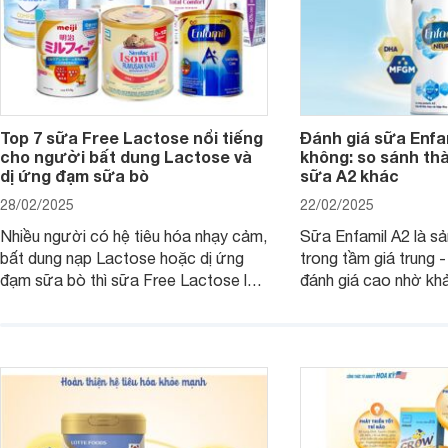
Top 7 sữa Free Lactose nổi tiếng
Đánh giá sữa Enfam
cho người bất dung Lactose và
không: so sánh th
dị ứng đạm sữa bò
sữa A2 khác
28/02/2025
22/02/2025
Nhiều người có hệ tiêu hóa nhạy cảm,
Sữa Enfamil A2 là s
bất dung nạp Lactose hoặc dị ứng
trong tầm giá trung 
đạm sữa bò thì sữa Free Lactose là
đánh giá cao nhờ khả
sản phẩm dinh dưỡng đáng để sử
hóa, phát triển trí n
dụng. Dưới đây là danh sách các loại
miễn dịch. Đây là lựa
sữa Free Lactose cho trẻ sơ sinh và
cho cha mẹ muốn đầu
người lớn, giúp giải quyết tình trạng rối
dưỡng toàn diện cho
loạn tiêu hóa, hấp thu dễ dàng hơn.