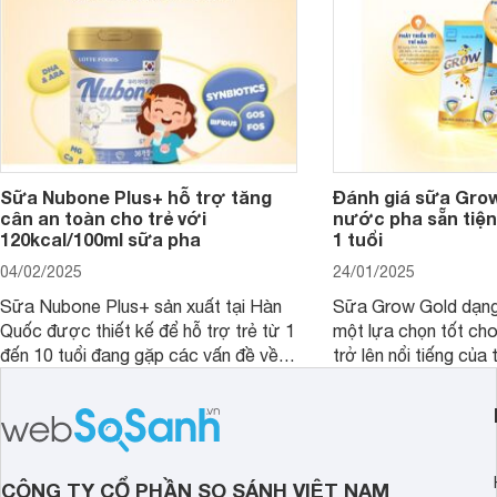
loạn tiêu hóa, hấp thu dễ dàng hơn.
Sữa Nubone Plus+ hỗ trợ tăng
Đánh giá sữa Gro
cân an toàn cho trẻ với
nước pha sẵn tiện
120kcal/100ml sữa pha
1 tuổi
04/02/2025
24/01/2025
Sữa Nubone Plus+ sản xuất tại Hàn
Sữa Grow Gold dạng
Quốc được thiết kế để hỗ trợ trẻ từ 1
một lựa chọn tốt cho
đến 10 tuổi đang gặp các vấn đề về
trở lên nổi tiếng của
biếng ăn, chậm tăng cân hoặc suy
Abbott Hoa Kì được 
dinh dưỡng. Sản phẩm đến từ thương
Malaysia. Với thành
hiệu Lotte đứng số 1 Hàn Quốc, với
đầy đủ và hương vị d
mức giá thành ổn phù hợp với người
phẩm này không chỉ g
dùng Việt.
thể chất mà còn hỗ tr
CÔNG TY CỔ PHẦN SO SÁNH VIỆT NAM