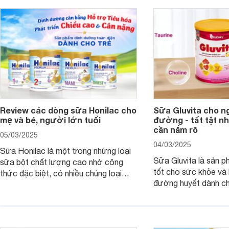
Review các dòng sữa Honilac cho
Sữa Gluvita cho n
mẹ và bé, người lớn tuổi
đường - tất tật n
cần nắm rõ
05/03/2025
04/03/2025
Sữa Honilac là một trong những loại
Sữa Gluvita là sản 
sữa bột chất lượng cao nhờ công
tốt cho sức khỏe và 
thức đặc biệt, có nhiều chủng loại
đường huyết dành ch
dùng được cho cả trẻ em, mẹ bầu và
đường với công thứ
người lớn tuổi. Vậy sản phẩm này có
nguyên liệu sạch. Vậ
công dụng như thế nào, cùng tìm hiểu
có tốt không, có nh
ngay trong bài viết sau.
thể gì, hãy cùng Web