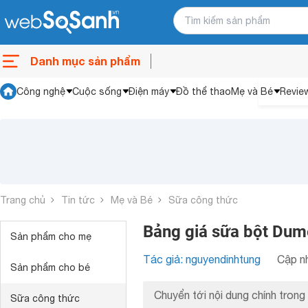
Danh mục sản phẩm
Công nghệ
Cuộc sống
Điện máy
Đồ thể thao
Mẹ và Bé
Revie
Trang chủ
Tin tức
Mẹ và Bé
Sữa công thức
Bảng giá sữa bột Dum
Sản phẩm cho mẹ
Tác giả: nguyendinhtung
Cập nh
Sản phẩm cho bé
Chuyển tới nội dung chính trong 
Sữa công thức