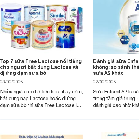
hiểu ngay trong bài v
Top 7 sữa Free Lactose nổi tiếng
Đánh giá sữa Enfam
cho người bất dung Lactose và
không: so sánh th
dị ứng đạm sữa bò
sữa A2 khác
28/02/2025
22/02/2025
Nhiều người có hệ tiêu hóa nhạy cảm,
Sữa Enfamil A2 là s
bất dung nạp Lactose hoặc dị ứng
trong tầm giá trung 
đạm sữa bò thì sữa Free Lactose là
đánh giá cao nhờ khả
sản phẩm dinh dưỡng đáng để sử
hóa, phát triển trí n
dụng. Dưới đây là danh sách các loại
miễn dịch. Đây là lựa
sữa Free Lactose cho trẻ sơ sinh và
cho cha mẹ muốn đầu
người lớn, giúp giải quyết tình trạng rối
dưỡng toàn diện cho