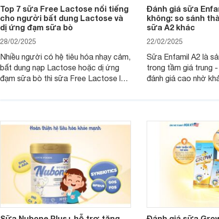
Top 7 sữa Free Lactose nổi tiếng
Đánh giá sữa Enfam
cho người bất dung Lactose và
không: so sánh th
dị ứng đạm sữa bò
sữa A2 khác
28/02/2025
22/02/2025
Nhiều người có hệ tiêu hóa nhạy cảm,
Sữa Enfamil A2 là s
bất dung nạp Lactose hoặc dị ứng
trong tầm giá trung 
đạm sữa bò thì sữa Free Lactose là
đánh giá cao nhờ khả
sản phẩm dinh dưỡng đáng để sử
hóa, phát triển trí n
dụng. Dưới đây là danh sách các loại
miễn dịch. Đây là lựa
sữa Free Lactose cho trẻ sơ sinh và
cho cha mẹ muốn đầu
người lớn, giúp giải quyết tình trạng rối
dưỡng toàn diện cho
loạn tiêu hóa, hấp thu dễ dàng hơn.
Sữa Nubone Plus+ hỗ trợ tăng
Đánh giá sữa Gro