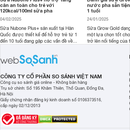
cân an toàn cho trẻ với
nước pha sẵn tiện
120kcal/100ml sữa pha
1 tuổi
04/02/2025
24/01/2025
Sữa Nubone Plus+ sản xuất tại Hàn
Sữa Grow Gold dạng
Quốc được thiết kế để hỗ trợ trẻ từ 1
một lựa chọn tốt cho
đến 10 tuổi đang gặp các vấn đề về
trở lên nổi tiếng của
biếng ăn, chậm tăng cân hoặc suy
Abbott Hoa Kì được 
dinh dưỡng. Sản phẩm đến từ thương
Malaysia. Với thành
hiệu Lotte đứng số 1 Hàn Quốc, với
đầy đủ và hương vị d
mức giá thành ổn phù hợp với người
phẩm này không chỉ g
dùng Việt.
thể chất mà còn hỗ tr
CÔNG TY CỔ PHẦN SO SÁNH VIỆT NAM
giác.
Công cụ so sánh giá online - Không bán hàng
Trụ sở chính: Số 195 Khâm Thiên, Thổ Quan, Đống Đa,
Hà Nội
Giấy chứng nhận đăng ký kinh doanh số 0106373516,
cấp ngày 02/12/2013