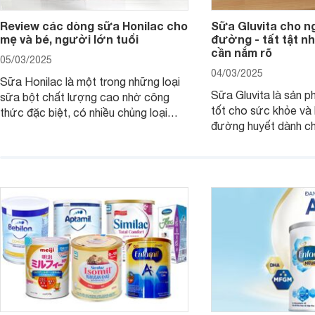
Review các dòng sữa Honilac cho
Sữa Gluvita cho n
mẹ và bé, người lớn tuổi
đường - tất tật n
cần nắm rõ
05/03/2025
04/03/2025
Sữa Honilac là một trong những loại
Sữa Gluvita là sản 
sữa bột chất lượng cao nhờ công
tốt cho sức khỏe và 
thức đặc biệt, có nhiều chủng loại
đường huyết dành ch
dùng được cho cả trẻ em, mẹ bầu và
đường với công thứ
người lớn tuổi. Vậy sản phẩm này có
nguyên liệu sạch. Vậ
công dụng như thế nào, cùng tìm hiểu
có tốt không, có nh
ngay trong bài viết sau.
thể gì, hãy cùng Web
hiểu ngay trong bài v