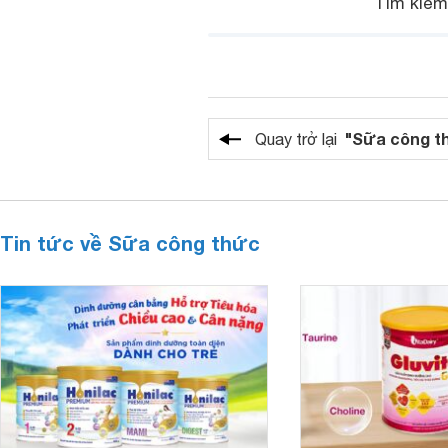
Tìm kiế
"Sữa công t
Quay trở lại
Tin tức về Sữa công thức