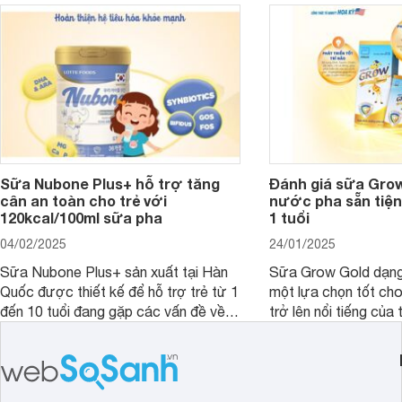
người lớn, giúp giải quyết tình trạng rối
dưỡng toàn diện cho
loạn tiêu hóa, hấp thu dễ dàng hơn.
Sữa Nubone Plus+ hỗ trợ tăng
Đánh giá sữa Gro
cân an toàn cho trẻ với
nước pha sẵn tiện
120kcal/100ml sữa pha
1 tuổi
04/02/2025
24/01/2025
Sữa Nubone Plus+ sản xuất tại Hàn
Sữa Grow Gold dạng
Quốc được thiết kế để hỗ trợ trẻ từ 1
một lựa chọn tốt cho
đến 10 tuổi đang gặp các vấn đề về
trở lên nổi tiếng của
biếng ăn, chậm tăng cân hoặc suy
Abbott Hoa Kì được 
dinh dưỡng. Sản phẩm đến từ thương
Malaysia. Với thành
hiệu Lotte đứng số 1 Hàn Quốc, với
đầy đủ và hương vị d
mức giá thành ổn phù hợp với người
phẩm này không chỉ g