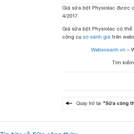
Giá sữa bột Physiolac được c
4/2017.
Giá sữa bột Physiolac có thể
công cụ
so sánh giá
trên webs
Websosanh.vn
– W
Tìm kiế
"Sữa công t
Quay trở lại