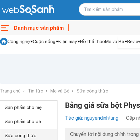
Danh mục sản phẩm
Công nghệ
Cuộc sống
Điện máy
Đồ thể thao
Mẹ và Bé
Revie
Trang chủ
Tin tức
Mẹ và Bé
Sữa công thức
Bảng giá sữa bột Phys
Sản phẩm cho mẹ
Tác giả: nguyendinhtung
Cập nh
Sản phẩm cho bé
Chuyển tới nội dung chính trong 
Sữa công thức