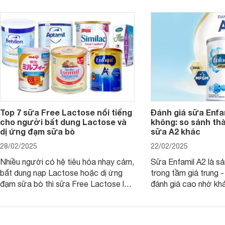
có tốt không, có nh
ngay trong bài viết sau.
thể gì, hãy cùng Web
hiểu ngay trong bài v
Top 7 sữa Free Lactose nổi tiếng
Đánh giá sữa Enfam
cho người bất dung Lactose và
không: so sánh th
dị ứng đạm sữa bò
sữa A2 khác
28/02/2025
22/02/2025
Nhiều người có hệ tiêu hóa nhạy cảm,
Sữa Enfamil A2 là s
bất dung nạp Lactose hoặc dị ứng
trong tầm giá trung 
đạm sữa bò thì sữa Free Lactose là
đánh giá cao nhờ khả
sản phẩm dinh dưỡng đáng để sử
hóa, phát triển trí n
dụng. Dưới đây là danh sách các loại
miễn dịch. Đây là lựa
sữa Free Lactose cho trẻ sơ sinh và
cho cha mẹ muốn đầu