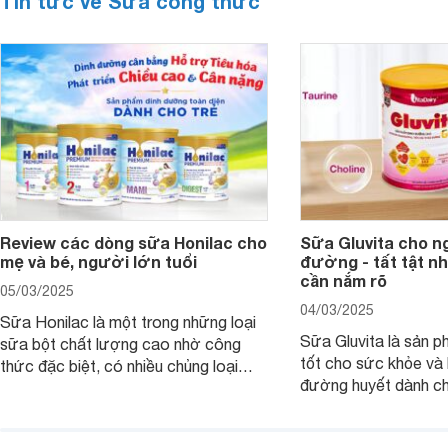
Tin tức về Sữa công thức
Review các dòng sữa Honilac cho
Sữa Gluvita cho n
mẹ và bé, người lớn tuổi
đường - tất tật n
cần nắm rõ
05/03/2025
04/03/2025
Sữa Honilac là một trong những loại
Sữa Gluvita là sản 
sữa bột chất lượng cao nhờ công
tốt cho sức khỏe và 
thức đặc biệt, có nhiều chủng loại
đường huyết dành ch
dùng được cho cả trẻ em, mẹ bầu và
đường với công thứ
người lớn tuổi. Vậy sản phẩm này có
nguyên liệu sạch. Vậ
công dụng như thế nào, cùng tìm hiểu