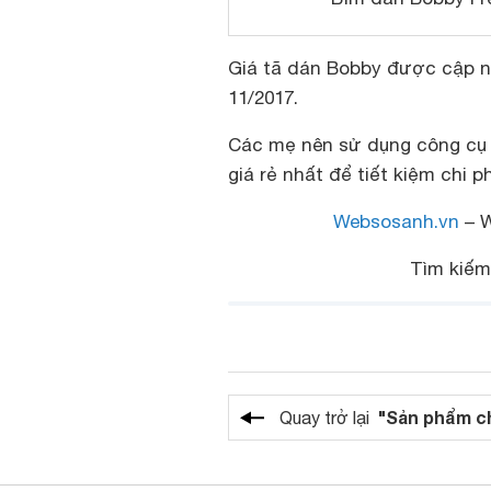
Giá tã dán Bobby được cập n
11/2017.
Các mẹ nên sử dụng công c
giá rẻ nhất để tiết kiệm chi ph
Websosanh.vn
– W
Tìm kiế
"Sản phẩm c
Quay trở lại