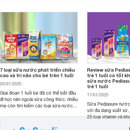
giới thiệu cho mẹ các loại sữa
biệt, ưu và nhược đi
Pediasure Grow &amp; Gain hiện nay
cùng Websosanh.vn t
và giá bán của từng loại.
đây.
7 loại sữa nước phát triển chiều
Review sữa Pedia
cao và trí não cho bé trên 1 tuổi
trẻ 1 tuổi có tốt k
sữa nước Pedias
20/01/2025
trẻ 1 tuổi
Giai đoạn 1 tuổi bé đã có thể bắt đầu
17/01/2025
đi học nên ngoài sữa công thức, nhiều
Sữa Pediasure nước 
mẹ còn tìm kiếm các loại sữa nước
với đa dạng xuất xứ,
pha sẵn để bổ sung dưỡng chất cho
25 loại vitamin và k
trẻ. Dưới đây là 7 loại sữa nước phát
nhau rất tốt cho sự p
triển chiều cao và trí não cho bé trên
nhất là các bé biếng