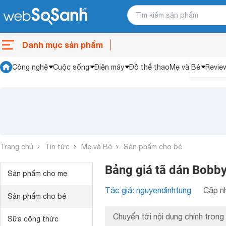
Danh mục sản phẩm
Công nghệ
Cuộc sống
Điện máy
Đồ thể thao
Mẹ và Bé
Revie
Trang chủ
Tin tức
Mẹ và Bé
Sản phẩm cho bé
Bảng giá tã dán Bobb
Sản phẩm cho mẹ
Tác giả: nguyendinhtung
Cập nh
Sản phẩm cho bé
Chuyển tới nội dung chính trong 
Sữa công thức