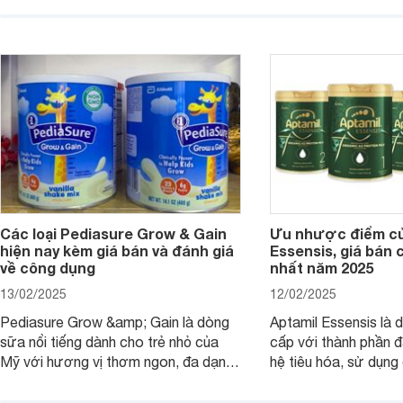
thơm ngon. Vậy sữa Meadow Fresh
này thường thắc mắc
có tốt không? Thành phần dinh
Aptamil Essensis Org
dưỡng có gì đặc biệt? Giá sữa
hơn so với các dòng
Meadow Fresh trên thị trường hiện
giải đáp câu hỏi này,
nay ra sao? Hãy cùng tìm hiểu ngay.
4 yếu tố sau.
Các loại Pediasure Grow & Gain
Ưu nhược điểm củ
hiện nay kèm giá bán và đánh giá
Essensis, giá bán 
về công dụng
nhất năm 2025
13/02/2025
12/02/2025
Pediasure Grow &amp; Gain là dòng
Aptamil Essensis là
sữa nổi tiếng dành cho trẻ nhỏ của
cấp với thành phần 
Mỹ với hương vị thơm ngon, đa dạng
hệ tiêu hóa, sử dụn
mùi vị giúp trẻ tăng cân và phát triển
có cơ địa nhạy cảm 
chiều cao khỏe mạnh. Bài viết sau sẽ
hóa. Vậy dòng sữa n