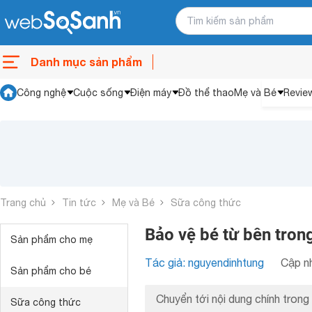
Danh mục sản phẩm
Công nghệ
Cuộc sống
Điện máy
Đồ thể thao
Mẹ và Bé
Revie
Trang chủ
Tin tức
Mẹ và Bé
Sữa công thức
Bảo vệ bé từ bên tron
Sản phẩm cho mẹ
Tác giả: nguyendinhtung
Cập nh
Sản phẩm cho bé
Chuyển tới nội dung chính trong 
Sữa công thức