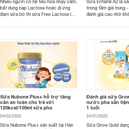
Nhiều người có hệ tiêu hóa nhạy cảm,
Sữa Enfamil A2 là s
bất dung nạp Lactose hoặc dị ứng
trong tầm giá trung 
đạm sữa bò thì sữa Free Lactose là
đánh giá cao nhờ khả
sản phẩm dinh dưỡng đáng để sử
hóa, phát triển trí n
dụng. Dưới đây là danh sách các loại
miễn dịch. Đây là lựa
sữa Free Lactose cho trẻ sơ sinh và
cho cha mẹ muốn đầu
người lớn, giúp giải quyết tình trạng rối
dưỡng toàn diện cho
loạn tiêu hóa, hấp thu dễ dàng hơn.
Sữa Nubone Plus+ hỗ trợ tăng
Đánh giá sữa Gro
cân an toàn cho trẻ với
nước pha sẵn tiện
120kcal/100ml sữa pha
1 tuổi
04/02/2025
24/01/2025
Sữa Nubone Plus+ sản xuất tại Hàn
Sữa Grow Gold dạng