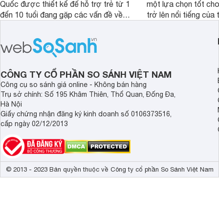
Quốc được thiết kế để hỗ trợ trẻ từ 1
một lựa chọn tốt cho
đến 10 tuổi đang gặp các vấn đề về
trở lên nổi tiếng của
biếng ăn, chậm tăng cân hoặc suy
Abbott Hoa Kì được 
dinh dưỡng. Sản phẩm đến từ thương
Malaysia. Với thành
hiệu Lotte đứng số 1 Hàn Quốc, với
đầy đủ và hương vị d
mức giá thành ổn phù hợp với người
phẩm này không chỉ g
dùng Việt.
thể chất mà còn hỗ tr
CÔNG TY CỔ PHẦN SO SÁNH VIỆT NAM
giác.
Công cụ so sánh giá online - Không bán hàng
Trụ sở chính: Số 195 Khâm Thiên, Thổ Quan, Đống Đa,
Hà Nội
Giấy chứng nhận đăng ký kinh doanh số 0106373516,
cấp ngày 02/12/2013
© 2013 - 2023 Bản quyền thuộc về Công ty cổ phần So Sánh Việt Nam