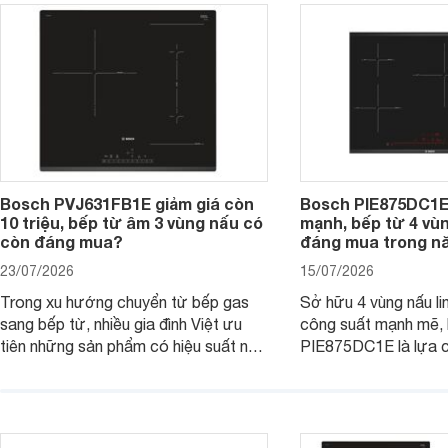
đơn vị phân phối với mức giá khá dễ
gia đình.
tiếp cận, thu hút sự quan tâm của
nhiều người tiêu dùng.
Bosch PVJ631FB1E giảm giá còn
Bosch PIE875DC1E
10 triệu, bếp từ âm 3 vùng nấu có
mạnh, bếp từ 4 vù
còn đáng mua?
đáng mua trong n
23/07/2026
15/07/2026
Trong xu hướng chuyển từ bếp gas
Sở hữu 4 vùng nấu li
sang bếp từ, nhiều gia đình Việt ưu
công suất mạnh mẽ,
tiên những sản phẩm có hiệu suất nấu
PIE875DC1E là lựa 
nướng cao, độ bền tốt và đến từ các
nhu cầu nấu nướng củ
thương hiệu uy tín. Bosch
thời được trang bị nh
PVJ631FB1E là một trong những
minh và tính năng an 
mẫu bếp đáp ứng tốt các tiêu chí này.