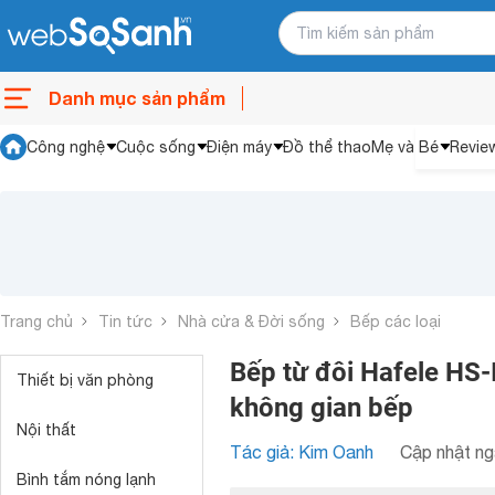
Danh mục sản phẩm
Công nghệ
Cuộc sống
Điện máy
Đồ thể thao
Mẹ và Bé
Revie
Trang chủ
Tin tức
Nhà cửa & Đời sống
Bếp các loại
Bếp từ đôi Hafele HS-
Thiết bị văn phòng
không gian bếp
Nội thất
Tác giả: Kim Oanh
Cập nhật ng
Bình tắm nóng lạnh