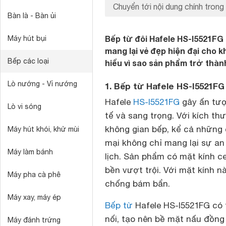
Chuyển tới nội dung chính trong 
Bàn là - Bàn ủi
Bếp từ đôi Hafele HS-I5521FG 
Máy hút bụi
mang lại vẻ đẹp hiện đại cho 
Bếp các loại
hiểu vì sao sản phẩm trở thàn
Lò nướng - Vỉ nướng
1. Bếp từ Hafele HS-I5521FG 
Hafele
HS-I5521FG
gây ấn tượn
Lò vi sóng
tế và sang trọng. Với kích th
không gian bếp, kể cả những 
Máy hút khói, khử mùi
mại không chỉ mang lại sự an
Máy làm bánh
lịch. Sản phẩm có mặt kính ce
bền vượt trội. Với mặt kính 
Máy pha cà phê
chống bám bẩn.
Máy xay, máy ép
Bếp từ
Hafele HS-I5521FG có 
nối, tạo nên bề mặt nấu đồng 
Máy đánh trứng