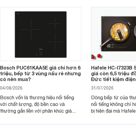
Bosch PUC61KAA5E giá chỉ hơn 6
Hafele HC-I7323B 5
triệu, bếp từ 3 vùng nấu rẻ nhưng
giá còn 6,5 triệu 
có nên mua?
Đức tiết kiệm điện
04/08/2026
31/07/2026
Bosch vốn là thương hiệu nổi tiếng
Dòng bếp từ của th
với chất lượng, độ bền cao và
nổi tiếng không chỉ hộ
thường gắn liền với phân khúc giá
bị hiện đại mà Hafe
cao. Tuy nhiên, trên thị trường hiện
536.61.886 còn đan
nay, mẫu bếp từ Bosch 3 vùng nấu
hàng, siêu thị điện m
PUC61KAA5E lại đang được nhiều
đưa tới lựa chọn ch