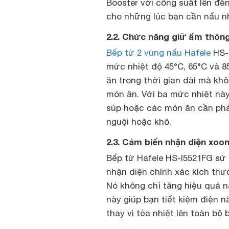
Booster với công suất lên đến
cho những lúc bạn cần nấu n
2.2. Chức năng giữ ấm thôn
Bếp từ 2 vùng nấu Hafele
HS-I
mức nhiệt độ 45°C, 65°C và 8
ăn trong thời gian dài mà kh
món ăn. Với ba mức nhiệt nà
súp hoặc các món ăn cần phải
nguội hoặc khô.
2.3. Cảm biến nhận diện xoon
Bếp từ Hafele HS-I5521FG sử
nhận diện chính xác kích thướ
Nó không chỉ tăng hiệu quả 
này giúp bạn tiết kiệm điện n
thay vì tỏa nhiệt lên toàn bộ 