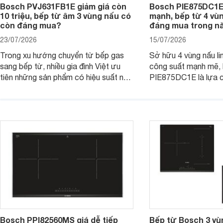
Bosch PVJ631FB1E giảm giá còn
Bosch PIE875DC1E
10 triệu, bếp từ âm 3 vùng nấu có
mạnh, bếp từ 4 vù
còn đáng mua?
đáng mua trong n
23/07/2026
15/07/2026
Trong xu hướng chuyển từ bếp gas
Sở hữu 4 vùng nấu li
sang bếp từ, nhiều gia đình Việt ưu
công suất mạnh mẽ,
tiên những sản phẩm có hiệu suất nấu
PIE875DC1E là lựa 
nướng cao, độ bền tốt và đến từ các
nhu cầu nấu nướng củ
thương hiệu uy tín. Bosch
thời được trang bị nh
PVJ631FB1E là một trong những
minh và tính năng an 
mẫu bếp đáp ứng tốt các tiêu chí này.
Bosch PPI82560MS giá dễ tiếp
Bếp từ Bosch 3 vù