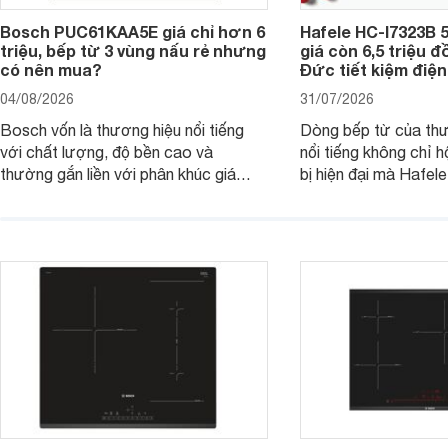
Bosch PUC61KAA5E giá chỉ hơn 6
Hafele HC-I7323B 5
triệu, bếp từ 3 vùng nấu rẻ nhưng
giá còn 6,5 triệu 
có nên mua?
Đức tiết kiệm điện
04/08/2026
31/07/2026
Bosch vốn là thương hiệu nổi tiếng
Dòng bếp từ của th
với chất lượng, độ bền cao và
nổi tiếng không chỉ hộ
thường gắn liền với phân khúc giá
bị hiện đại mà Hafe
cao. Tuy nhiên, trên thị trường hiện
536.61.886 còn đan
nay, mẫu bếp từ Bosch 3 vùng nấu
hàng, siêu thị điện m
PUC61KAA5E lại đang được nhiều
đưa tới lựa chọn ch
đơn vị phân phối với mức giá khá dễ
gia đình.
tiếp cận, thu hút sự quan tâm của
nhiều người tiêu dùng.