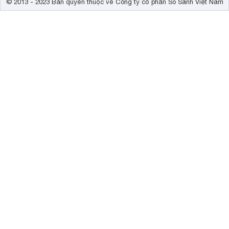
© 2013 - 2023 Bản quyền thuộc về Công ty cổ phần So Sánh Việt Nam