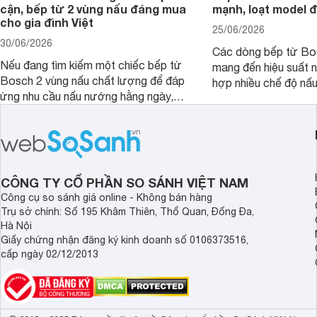
cận, bếp từ 2 vùng nấu đáng mua
mạnh, loạt model 
cho gia đình Việt
25/06/2026
30/06/2026
Các dòng bếp từ Bo
Nếu đang tìm kiếm một chiếc bếp từ
mang đến hiệu suất 
Bosch 2 vùng nấu chất lượng để đáp
hợp nhiều chế độ nấu
ứng nhu cầu nấu nướng hằng ngày,
ưu hiệu quả sử dụng 
PPI82560MS là một trong những lựa
đây là một số mẫu b
chọn đáng cân nhắc.
vùng nấu đáng mua hi
CÔNG TY CỔ PHẦN SO SÁNH VIỆT NAM
Công cụ so sánh giá online - Không bán hàng
Trụ sở chính: Số 195 Khâm Thiên, Thổ Quan, Đống Đa,
Hà Nội
Giấy chứng nhận đăng ký kinh doanh số 0106373516,
cấp ngày 02/12/2013