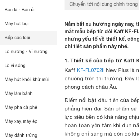
Chuyển tới nội dung chính trong 
Bàn là - Bàn ủi
Nắm bắt xu hướng ngày nay, th
Máy hút bụi
mắt mẫu bếp từ đôi Kaff KF-FL
Bếp các loại
những yếu tố về thiết kế, côn
chi tiết sản phẩm này nhé.
Lò nướng - Vỉ nướng
1. Thiết kế của bếp từ Kaff 
Lò vi sóng
Kaff
KF-FL0702II
New Plus là 
chuộng trên thị trường. Đây 
Máy hút khói, khử mùi
phong cách châu Âu.
Máy làm bánh
Điểm nổi bật đầu tiên của bếp
Máy pha cà phê
phẳng hiện đại. Sản phẩm sử 
lực siêu bền có khả năng chịu
Máy xay, máy ép
hoàn toàn yên tâm khi đun nấ
không chỉ sáng mà còn có kh
Máy đánh trứng