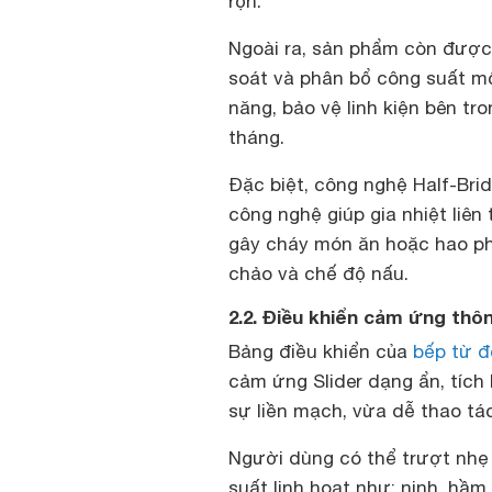
rộn.
Ngoài ra, sản phẩm còn được 
soát và phân bổ công suất mộ
năng, bảo vệ linh kiện bên tr
tháng.
Đặc biệt, công nghệ Half-Bri
công nghệ giúp gia nhiệt liên 
gây cháy món ăn hoặc hao phí
chảo và chế độ nấu.
2.2. Điều khiển cảm ứng thô
Bảng điều khiển của
bếp từ đ
cảm ứng Slider dạng ẩn, tích 
sự liền mạch, vừa dễ thao tá
Người dùng có thể trượt nhẹ
suất linh hoạt như: ninh, hầ