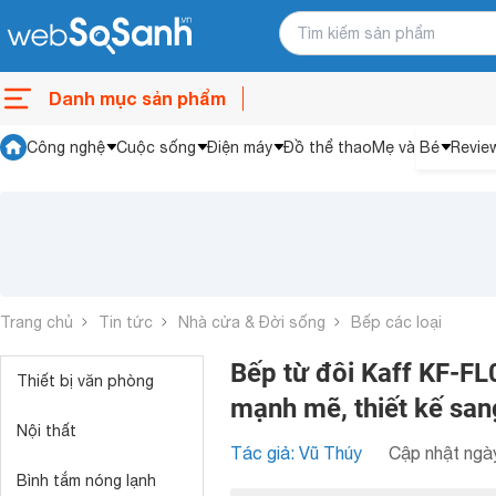
Danh mục sản phẩm
Công nghệ
Cuộc sống
Điện máy
Đồ thể thao
Mẹ và Bé
Revie
Trang chủ
Tin tức
Nhà cửa & Đời sống
Bếp các loại
Bếp từ đôi Kaff KF-FL
Thiết bị văn phòng
mạnh mẽ, thiết kế san
Nội thất
Tác giả: Vũ Thúy
Cập nhật ngày
Bình tắm nóng lạnh