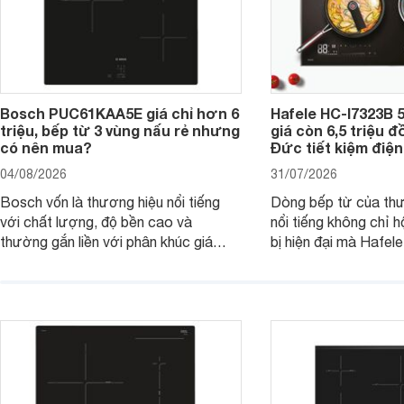
Bosch PUC61KAA5E giá chỉ hơn 6
Hafele HC-I7323B 5
triệu, bếp từ 3 vùng nấu rẻ nhưng
giá còn 6,5 triệu 
có nên mua?
Đức tiết kiệm điện
04/08/2026
31/07/2026
Bosch vốn là thương hiệu nổi tiếng
Dòng bếp từ của th
với chất lượng, độ bền cao và
nổi tiếng không chỉ hộ
thường gắn liền với phân khúc giá
bị hiện đại mà Hafe
cao. Tuy nhiên, trên thị trường hiện
536.61.886 còn đan
nay, mẫu bếp từ Bosch 3 vùng nấu
hàng, siêu thị điện m
PUC61KAA5E lại đang được nhiều
đưa tới lựa chọn ch
đơn vị phân phối với mức giá khá dễ
gia đình.
tiếp cận, thu hút sự quan tâm của
nhiều người tiêu dùng.