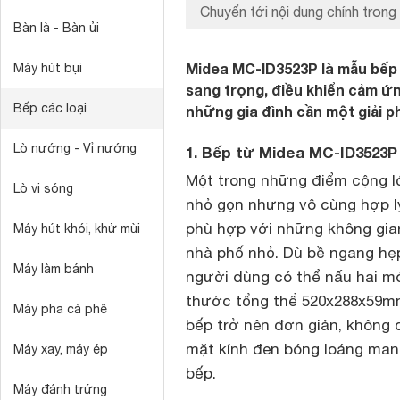
Chuyển tới nội dung chính trong 
Bàn là - Bàn ủi
Midea MC-ID3523P là mẫu bếp h
Máy hút bụi
sang trọng, điều khiển cảm ứ
Bếp các loại
những gia đình cần một giải p
Lò nướng - Vỉ nướng
1. Bếp từ Midea MC-ID3523P 
Một trong những điểm cộng l
Lò vi sóng
nhỏ gọn nhưng vô cùng hợp lý
phù hợp với những không gia
Máy hút khói, khử mùi
nhà phố nhỏ. Dù bề ngang hẹp
Máy làm bánh
người dùng có thể nấu hai m
thước tổng thể 520x288x59mm
Máy pha cà phê
bếp trở nên đơn giản, không cầ
mặt kính đen bóng loáng mang
Máy xay, máy ép
bếp.
Máy đánh trứng