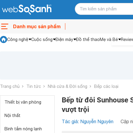
Danh mục sản phẩm
Công nghệ
Cuộc sống
Điện máy
Đồ thể thao
Mẹ và Bé
Revie
Trang chủ
Tin tức
Nhà cửa & Đời sống
Bếp các loại
Bếp từ đôi Sunhouse 
Thiết bị văn phòng
vượt trội
Nội thất
Tác giả: Nguyễn Nguyên
Cập n
Bình tắm nóng lạnh