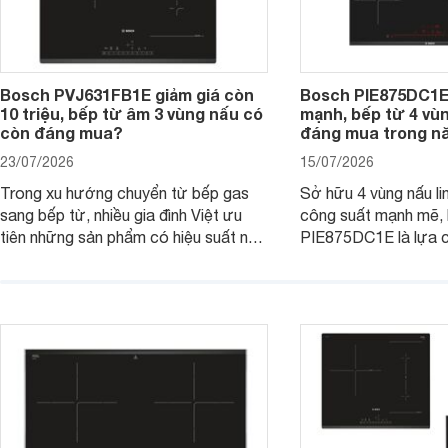
Bosch PVJ631FB1E giảm giá còn
Bosch PIE875DC1E
10 triệu, bếp từ âm 3 vùng nấu có
mạnh, bếp từ 4 vù
còn đáng mua?
đáng mua trong n
23/07/2026
15/07/2026
Trong xu hướng chuyển từ bếp gas
Sở hữu 4 vùng nấu li
sang bếp từ, nhiều gia đình Việt ưu
công suất mạnh mẽ,
tiên những sản phẩm có hiệu suất nấu
PIE875DC1E là lựa 
nướng cao, độ bền tốt và đến từ các
nhu cầu nấu nướng củ
thương hiệu uy tín. Bosch
thời được trang bị nh
PVJ631FB1E là một trong những
minh và tính năng an 
mẫu bếp đáp ứng tốt các tiêu chí này.