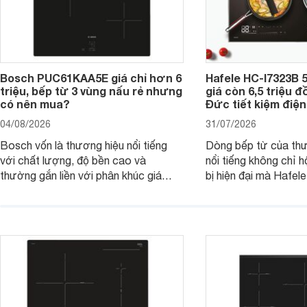
Bosch PUC61KAA5E giá chỉ hơn 6
Hafele HC-I7323B 5
triệu, bếp từ 3 vùng nấu rẻ nhưng
giá còn 6,5 triệu 
có nên mua?
Đức tiết kiệm điện
04/08/2026
31/07/2026
Bosch vốn là thương hiệu nổi tiếng
Dòng bếp từ của th
với chất lượng, độ bền cao và
nổi tiếng không chỉ hộ
thường gắn liền với phân khúc giá
bị hiện đại mà Hafe
cao. Tuy nhiên, trên thị trường hiện
536.61.886 còn đan
nay, mẫu bếp từ Bosch 3 vùng nấu
hàng, siêu thị điện m
PUC61KAA5E lại đang được nhiều
đưa tới lựa chọn ch
đơn vị phân phối với mức giá khá dễ
gia đình.
tiếp cận, thu hút sự quan tâm của
nhiều người tiêu dùng.