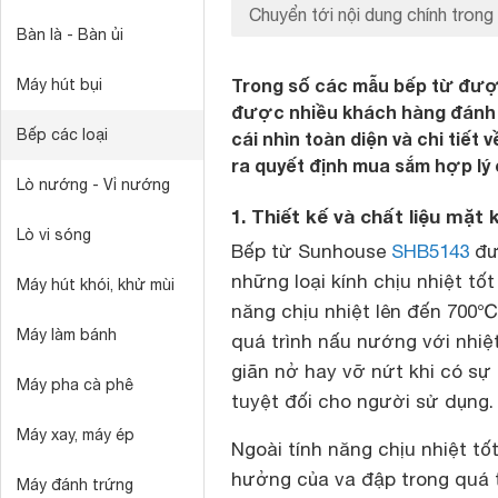
Chuyển tới nội dung chính trong 
Bàn là - Bàn ủi
Trong số các mẫu bếp từ đượ
Máy hút bụi
được nhiều khách hàng đánh g
Bếp các loại
cái nhìn toàn diện và chi tiế
ra quyết định mua sắm hợp lý
Lò nướng - Vỉ nướng
1. Thiết kế và chất liệu mặ
Lò vi sóng
Bếp từ Sunhouse
SHB5143
đượ
những loại kính chịu nhiệt tố
Máy hút khói, khử mùi
năng chịu nhiệt lên đến 700℃
Máy làm bánh
quá trình nấu nướng với nhiệ
giãn nở hay vỡ nứt khi có sự 
Máy pha cà phê
tuyệt đối cho người sử dụng.
Máy xay, máy ép
Ngoài tính năng chịu nhiệt t
hưởng của va đập trong quá t
Máy đánh trứng