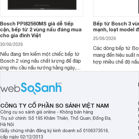
Bosch PPI82560MS giá dễ tiếp
Bếp từ Bosch 3 vù
cận, bếp từ 2 vùng nấu đáng mua
mạnh, loạt model 
cho gia đình Việt
25/06/2026
30/06/2026
Các dòng bếp từ Bo
Nếu đang tìm kiếm một chiếc bếp từ
mang đến hiệu suất 
Bosch 2 vùng nấu chất lượng để đáp
hợp nhiều chế độ nấu
ứng nhu cầu nấu nướng hằng ngày,
ưu hiệu quả sử dụng 
PPI82560MS là một trong những lựa
đây là một số mẫu b
chọn đáng cân nhắc.
vùng nấu đáng mua hi
CÔNG TY CỔ PHẦN SO SÁNH VIỆT NAM
Công cụ so sánh giá online - Không bán hàng
Trụ sở chính: Số 195 Khâm Thiên, Thổ Quan, Đống Đa,
Hà Nội
Giấy chứng nhận đăng ký kinh doanh số 0106373516,
cấp ngày 02/12/2013