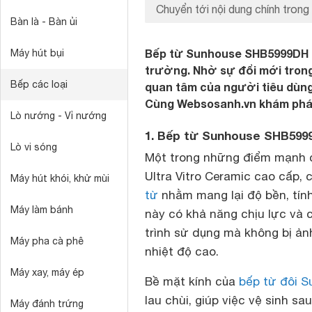
Chuyển tới nội dung chính trong 
Bàn là - Bàn ủi
Bếp từ Sunhouse SHB5999DH l
Máy hút bụi
trường. Nhờ sự đổi mới trong
Bếp các loại
quan tâm của người tiêu dùng 
Cùng Websosanh.vn khám phá n
Lò nướng - Vỉ nướng
1. Bếp từ Sunhouse SHB5999D
Lò vi sóng
Một trong những điểm mạnh 
Ultra Vitro Ceramic cao cấp,
Máy hút khói, khử mùi
từ
nhằm mang lại độ bền, tính
Máy làm bánh
này có khả năng chịu lực và c
trình sử dụng mà không bị ản
Máy pha cà phê
nhiệt độ cao.
Máy xay, máy ép
Bề mặt kính của
bếp từ đôi 
lau chùi, giúp việc vệ sinh s
Máy đánh trứng