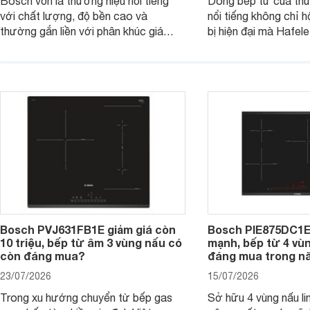
Bosch vốn là thương hiệu nổi tiếng
Dòng bếp từ của th
với chất lượng, độ bền cao và
nổi tiếng không chỉ hộ
thường gắn liền với phân khúc giá
bị hiện đại mà Hafe
cao. Tuy nhiên, trên thị trường hiện
536.61.886 còn đan
nay, mẫu bếp từ Bosch 3 vùng nấu
hàng, siêu thị điện m
PUC61KAA5E lại đang được nhiều
đưa tới lựa chọn ch
đơn vị phân phối với mức giá khá dễ
gia đình.
tiếp cận, thu hút sự quan tâm của
nhiều người tiêu dùng.
Bosch PVJ631FB1E giảm giá còn
Bosch PIE875DC1E
10 triệu, bếp từ âm 3 vùng nấu có
mạnh, bếp từ 4 vù
còn đáng mua?
đáng mua trong n
23/07/2026
15/07/2026
Trong xu hướng chuyển từ bếp gas
Sở hữu 4 vùng nấu li