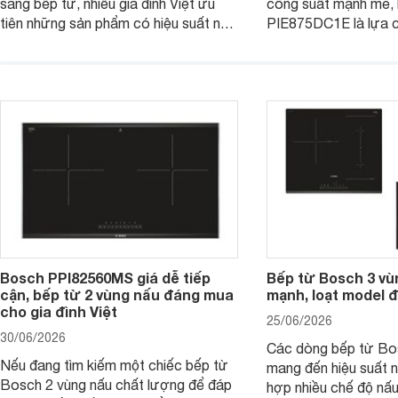
sang bếp từ, nhiều gia đình Việt ưu
công suất mạnh mẽ,
tiên những sản phẩm có hiệu suất nấu
PIE875DC1E là lựa 
nướng cao, độ bền tốt và đến từ các
nhu cầu nấu nướng củ
thương hiệu uy tín. Bosch
thời được trang bị nh
PVJ631FB1E là một trong những
minh và tính năng an 
mẫu bếp đáp ứng tốt các tiêu chí này.
Bosch PPI82560MS giá dễ tiếp
Bếp từ Bosch 3 vù
cận, bếp từ 2 vùng nấu đáng mua
mạnh, loạt model 
cho gia đình Việt
25/06/2026
30/06/2026
Các dòng bếp từ Bo
Nếu đang tìm kiếm một chiếc bếp từ
mang đến hiệu suất 
Bosch 2 vùng nấu chất lượng để đáp
hợp nhiều chế độ nấu