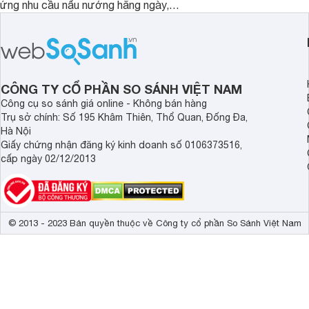
ứng nhu cầu nấu nướng hằng ngày,
ưu hiệu quả sử dụng 
PPI82560MS là một trong những lựa
đây là một số mẫu b
chọn đáng cân nhắc.
vùng nấu đáng mua hi
CÔNG TY CỔ PHẦN SO SÁNH VIỆT NAM
Công cụ so sánh giá online - Không bán hàng
Trụ sở chính: Số 195 Khâm Thiên, Thổ Quan, Đống Đa,
Hà Nội
Giấy chứng nhận đăng ký kinh doanh số 0106373516,
cấp ngày 02/12/2013
© 2013 - 2023 Bản quyền thuộc về Công ty cổ phần So Sánh Việt Nam