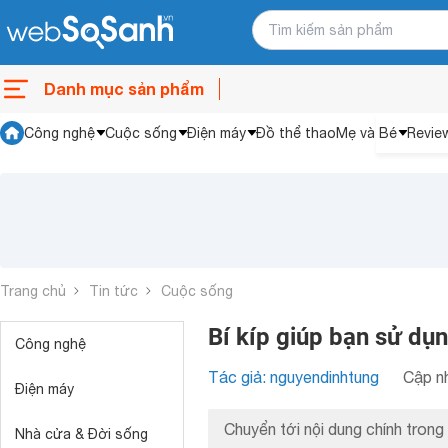
Danh mục sản phẩm
Công nghệ
Cuộc sống
Điện máy
Đồ thể thao
Mẹ và Bé
Revie
Trang chủ
Tin tức
Cuộc sống
Bí kíp giúp bạn sử dụ
Công nghệ
Tác giả: nguyendinhtung
Cập nh
Điện máy
Chuyển tới nội dung chính trong 
Nhà cửa & Đời sống