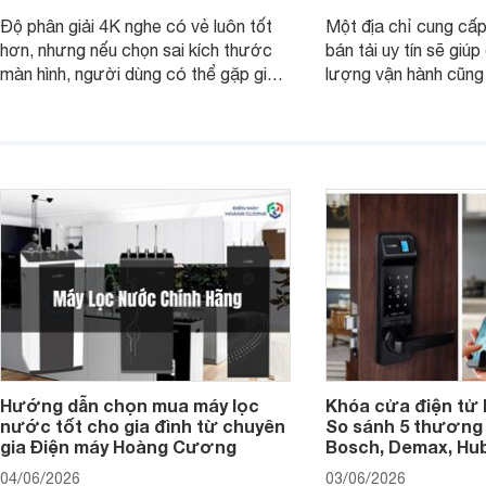
Độ phân giải 4K nghe có vẻ luôn tốt
Một địa chỉ cung cấp
hơn, nhưng nếu chọn sai kích thước
bán tải uy tín sẽ giú
màn hình, người dùng có thể gặp giao
lượng vận hành cũng
diện quá nhỏ, phải phóng to nhiều
của chủ xe khi lên đ
hoặc không tận dụng hết không gian
hai" của mình.
hiển thị. Vậy màn hình 4K nên chọn
bao nhiêu inch là hợp lý?
Hướng dẫn chọn mua máy lọc
Khóa cửa điện tử 
nước tốt cho gia đình từ chuyên
So sánh 5 thương 
gia Điện máy Hoàng Cương
Bosch, Demax, Hub
04/06/2026
03/06/2026