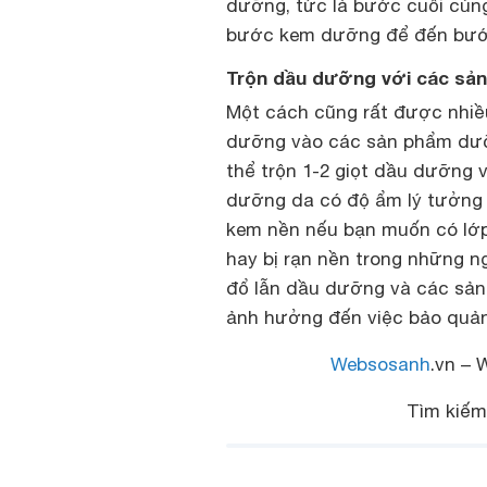
dưỡng, tức là bước cuối cùng
bước kem dưỡng để đến bướ
Trộn dầu dưỡng với các sả
Một cách cũng rất được nhiề
dưỡng vào các sản phẩm dưỡ
thể trộn 1-2 giọt dầu dưỡng
dưỡng da có độ ẩm lý tưởng 
kem nền nếu bạn muốn có lớ
hay bị rạn nền trong những n
đổ lẫn dầu dưỡng và các sản 
ảnh hưởng đến việc bảo quản
Websosanh
.vn – 
Tìm kiế