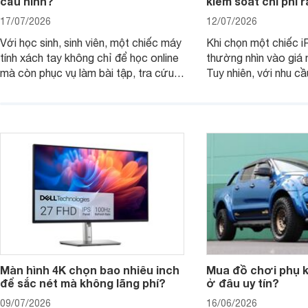
cấu hình?
kiểm soát chi phí 
17/07/2026
12/07/2026
Với học sinh, sinh viên, một chiếc máy
Khi chọn một chiếc i
tính xách tay không chỉ để học online
thường nhìn vào giá 
mà còn phục vụ làm bài tập, tra cứu,
Tuy nhiên, với nhu cầ
thuyết trình và giải trí nhẹ. Khi chọn
việc nhẹ và giải trí t
laptop HP cho con, phụ huynh nên
quan trọng hơn là tổn
nhìn theo nhu cầu sử dụng nhiều năm
mua bản nào, có cần
thay vì chỉ so sánh cấu hình trên giấy.
không, dùng được ba
nên nâng cấp.
Màn hình 4K chọn bao nhiêu inch
Mua đồ chơi phụ ki
để sắc nét mà không lãng phí?
ở đâu uy tín?
09/07/2026
16/06/2026