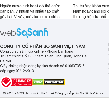
Nguồn nước sinh hoạt có thể chứa
Thị trường khóa cửa 
cặn bẩn, vi khuẩn và nhiều tạp chất
Nam ngày càng sôi đ
gây hại. Vì vậy, máy lọc nước chính
thương hiệu từ phổ 
hãng là giải pháp hiệu quả giúp bảo vệ
cấp. Nếu bạn đang b
sức khỏe và đảm bảo nguồn nước
cửa điện tử hãng nào 
sạch cho cả gia đình.
sẽ so sánh 5 thương
tâm nhiều hiện nay: 
Demax, Hubert và Gi
CÔNG TY CỔ PHẦN SO SÁNH VIỆT NAM
Công cụ so sánh giá online - Không bán hàng
Trụ sở chính: Số 195 Khâm Thiên, Thổ Quan, Đống Đa,
Hà Nội
Giấy chứng nhận đăng ký kinh doanh số 0106373516,
cấp ngày 02/12/2013
© 2013 - 2023 Bản quyền thuộc về Công ty cổ phần So Sánh Việt Nam