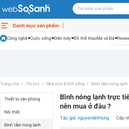
Danh mục sản phẩm
Công nghệ
Cuộc sống
Điện máy
Đồ thể thao
Mẹ và Bé
Revie
Trang chủ
Tin tức
Nhà cửa & Đời sống
Bình tắm nóng lạnh
Bình nóng lạnh trực ti
Thiết bị văn phòng
nên mua ở đâu ?
Nội thất
Tác giả: nguyendinhtung
Cập nh
Bình tắm nóng lạnh