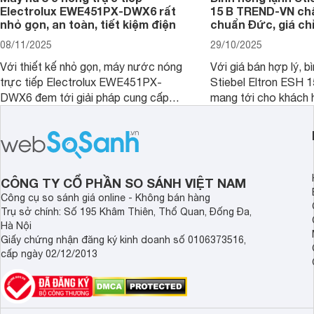
Electrolux EWE451PX-DWX6 rất
15 B TREND-VN ch
nhỏ gọn, an toàn, tiết kiệm điện
chuẩn Đức, giá chỉ
08/11/2025
29/10/2025
Với thiết kế nhỏ gọn, máy nước nóng
Với giá bán hợp lý, b
trực tiếp Electrolux EWE451PX-
Stiebel Eltron ESH
DWX6 đem tới giải pháp cung cấp
mang tới cho khách 
nước nóng tối ưu cho các phòng tắm
phẩm chất lượng với
hiện đại, đặc biệt là các phòng tắm
hợp lý đồng thời có 
có diện tích hạn chế.
làm nước nóng rất tố
CÔNG TY CỔ PHẦN SO SÁNH VIỆT NAM
Công cụ so sánh giá online - Không bán hàng
Trụ sở chính: Số 195 Khâm Thiên, Thổ Quan, Đống Đa,
Hà Nội
Giấy chứng nhận đăng ký kinh doanh số 0106373516,
cấp ngày 02/12/2013