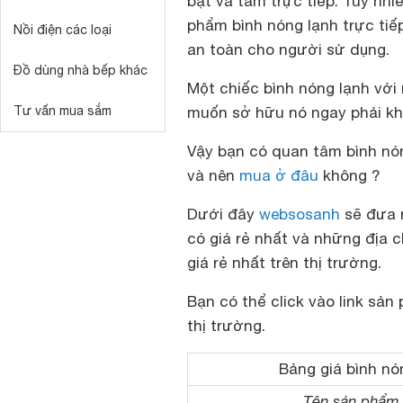
bật và tắm trực tiếp. Tuy nhi
phẩm bình nóng lạnh trực ti
Nồi điện các loại
an toàn cho người sử dụng.
Đồ dùng nhà bếp khác
Một chiếc bình nóng lạnh vớ
Tư vấn mua sắm
muốn sở hữu nó ngay phải k
Vậy bạn có quan tâm bình nón
và nên
mua ở đâu
không ?
Dưới đây
websosanh
sẽ đưa r
có giá rẻ nhất và những địa 
giá rẻ nhất trên thị trường.
Bạn có thể click vào link sản
thị trường.
Bảng giá bình nón
Tên sản phẩm