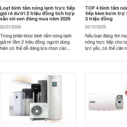
Loạt bình tắm nóng lạnh trực tiếp
TOP 4 bình tắm nó
giá rẻ dưới 2 triệu đồng tích hợp
tiếp kèm bơm trợ 
sẵn vòi sen đáng mua năm 2026
3 triệu đồng
22/01/2026
26/12/2025
Trong phân khúc bình tắm nóng lạnh
Nếu bạn đang tìm m
giá rẻ tầm 2 triệu đồng, người dùng
nóng trực tiếp cho 
hiện có thể dễ dàng lựa chọn các
lực yếu, có thể cân
mẫu máy nước nóng trực tiếp đến từ
máy nước nóng trực 
thương hiệu uy tín, sở hữu khả năng
bơm trợ lực dưới đâ
làm nóng nhanh và trang bị an toàn
rất hợp lý chỉ từ kho
cơ bản, đáp ứng tốt nhu cầu sử dụng
đồng.
nước nóng hằng ngày của gia đình.