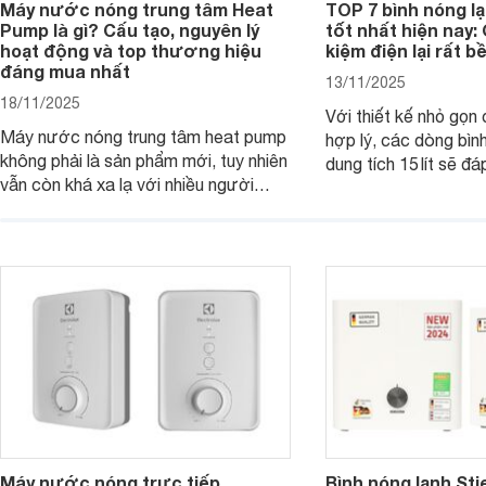
Máy nước nóng trung tâm Heat
TOP 7 bình nóng l
Pump là gì? Cấu tạo, nguyên lý
tốt nhất hiện nay: 
hoạt động và top thương hiệu
kiệm điện lại rất bề
đáng mua nhất
13/11/2025
18/11/2025
Với thiết kế nhỏ gọn
Máy nước nóng trung tâm heat pump
hợp lý, các dòng bìn
không phải là sản phẩm mới, tuy nhiên
dung tích 15 lít sẽ đ
vẫn còn khá xa lạ với nhiều người
nước nóng của các g
dùng. Đây là một giải pháp tạo nước
viên ít hoặc người s
nóng hiệu quả và tiện lợi cho các
Dưới đây là 7 mẫu bì
công trình có nhu cầu lớn. Dưới đây là
ngang 15 lít đáng mua
những thông tin cơ bản bạn cần biết
về dòng sản phẩm này.
Máy nước nóng trực tiếp
Bình nóng lạnh Sti