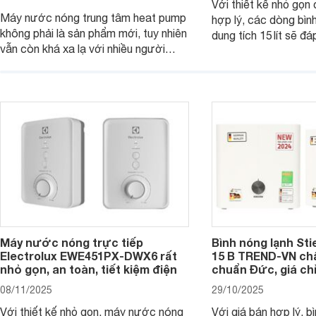
Với thiết kế nhỏ gọn
Máy nước nóng trung tâm heat pump
hợp lý, các dòng bìn
không phải là sản phẩm mới, tuy nhiên
dung tích 15 lít sẽ đ
vẫn còn khá xa lạ với nhiều người
nước nóng của các g
dùng. Đây là một giải pháp tạo nước
viên ít hoặc người s
nóng hiệu quả và tiện lợi cho các
Dưới đây là 7 mẫu bì
công trình có nhu cầu lớn. Dưới đây là
ngang 15 lít đáng mua
những thông tin cơ bản bạn cần biết
về dòng sản phẩm này.
Máy nước nóng trực tiếp
Bình nóng lạnh Sti
Electrolux EWE451PX-DWX6 rất
15 B TREND-VN ch
nhỏ gọn, an toàn, tiết kiệm điện
chuẩn Đức, giá chỉ
08/11/2025
29/10/2025
Với thiết kế nhỏ gọn, máy nước nóng
Với giá bán hợp lý, b