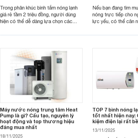
Trong phân khúc bình tắm nóng lạnh
Nếu bạn đang tìm m
giá rẻ tầm 2 triệu đồng, người dùng
nóng trực tiếp cho 
hiện có thể dễ dàng lựa chọn các
lực yếu, có thể cân
mẫu máy nước nóng trực tiếp đến từ
máy nước nóng trực 
thương hiệu uy tín, sở hữu khả năng
bơm trợ lực dưới đâ
làm nóng nhanh và trang bị an toàn
rất hợp lý chỉ từ kho
cơ bản, đáp ứng tốt nhu cầu sử dụng
đồng.
nước nóng hằng ngày của gia đình.
Máy nước nóng trung tâm Heat
TOP 7 bình nóng l
Pump là gì? Cấu tạo, nguyên lý
tốt nhất hiện nay: 
hoạt động và top thương hiệu
kiệm điện lại rất bề
đáng mua nhất
13/11/2025
18/11/2025