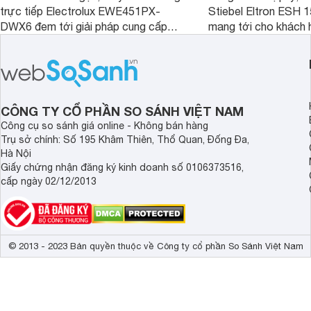
trực tiếp Electrolux EWE451PX-
Stiebel Eltron ESH
DWX6 đem tới giải pháp cung cấp
mang tới cho khách 
nước nóng tối ưu cho các phòng tắm
phẩm chất lượng với
hiện đại, đặc biệt là các phòng tắm
hợp lý đồng thời có 
có diện tích hạn chế.
làm nước nóng rất tố
CÔNG TY CỔ PHẦN SO SÁNH VIỆT NAM
Công cụ so sánh giá online - Không bán hàng
Trụ sở chính: Số 195 Khâm Thiên, Thổ Quan, Đống Đa,
Hà Nội
Giấy chứng nhận đăng ký kinh doanh số 0106373516,
cấp ngày 02/12/2013
© 2013 - 2023 Bản quyền thuộc về Công ty cổ phần So Sánh Việt Nam