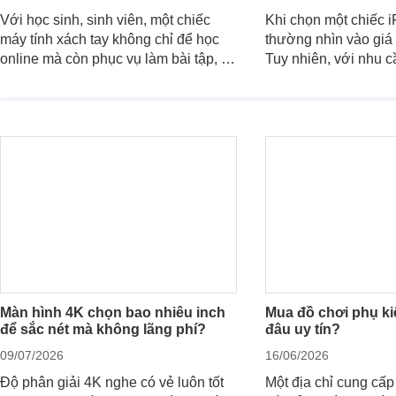
Với học sinh, sinh viên, một chiếc
Khi chọn một chiếc 
máy tính xách tay không chỉ để học
thường nhìn vào giá 
online mà còn phục vụ làm bài tập, tra
Tuy nhiên, với nhu c
cứu, thuyết trình và giải trí nhẹ. Khi
việc nhẹ và giải trí t
chọn laptop HP cho con, phụ huynh
quan trọng hơn là tổ
nên nhìn theo nhu cầu sử dụng nhiều
hữu: mua bản nào, c
năm thay vì chỉ so sánh cấu hình trên
ngay không, dùng đư
giấy.
khi nào nên nâng cấ
Màn hình 4K chọn bao nhiêu inch
Mua đồ chơi phụ kiệ
để sắc nét mà không lãng phí?
đâu uy tín?
09/07/2026
16/06/2026
Độ phân giải 4K nghe có vẻ luôn tốt
Một địa chỉ cung cấp