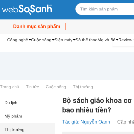
Danh mục sản phẩm
Công nghệ
Cuộc sống
Điện máy
Đồ thể thao
Mẹ và Bé
Review 
Trang chủ
Tin tức
Cuộc sống
Thị trường
Bộ sách giáo khoa cơ
Du lịch
bao nhiêu tiền?
Mỹ phẩm
Tác giả: Nguyễn Oanh
Cập nhậ
Thị trường