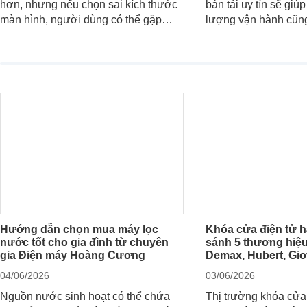
hơn, nhưng nếu chọn sai kích thước
bán tải uy tín sẽ giú
màn hình, người dùng có thể gặp
lượng vận hành cũn
giao diện quá nhỏ, phải phóng to
của chủ xe khi lên đ
nhiều hoặc không tận dụng hết không
hai" của mình.
gian hiển thị. Vậy màn hình 4K nên
chọn bao nhiêu inch là hợp lý?
Hướng dẫn chọn mua máy lọc
Khóa cửa điện tử h
nước tốt cho gia đình từ chuyên
sánh 5 thương hiệu
gia Điện máy Hoàng Cương
Demax, Hubert, Gio
04/06/2026
03/06/2026
Nguồn nước sinh hoạt có thể chứa
Thị trường khóa cửa 