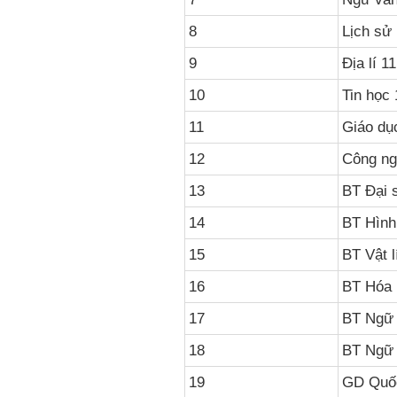
8
Lịch sử 
9
Địa lí 1
10
Tin học 
11
Giáo dụ
12
Công ng
13
BT Đại 
14
BT Hình
15
BT Vật l
16
BT Hóa 
17
BT Ngữ 
18
BT Ngữ 
19
GD Quốc