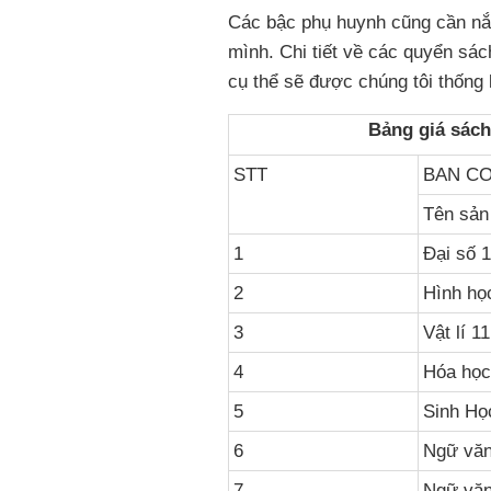
Các bậc phụ huynh cũng cần n
mình. Chi tiết về các quyển sá
cụ thể sẽ được chúng tôi thống k
Bảng giá sách
STT
BAN C
Tên sản
1
Đại số 1
2
Hình họ
3
Vật lí 1
4
Hóa học
5
Sinh Họ
6
Ngữ văn
7
Ngữ văn