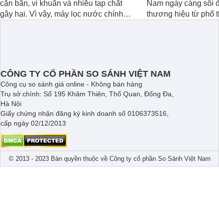
cặn bẩn, vi khuẩn và nhiều tạp chất
Nam ngày càng sôi đ
gây hại. Vì vậy, máy lọc nước chính
thương hiệu từ phổ 
hãng là giải pháp hiệu quả giúp bảo
cấp. Nếu bạn đang 
vệ sức khỏe và đảm bảo nguồn nước
cửa điện tử hãng nào 
sạch cho cả gia đình.
sẽ so sánh 5 thươn
tâm nhiều hiện nay: 
Demax, Hubert và Gi
CÔNG TY CỔ PHẦN SO SÁNH VIỆT NAM
Công cụ so sánh giá online - Không bán hàng
Trụ sở chính: Số 195 Khâm Thiên, Thổ Quan, Đống Đa,
Hà Nội
Giấy chứng nhận đăng ký kinh doanh số 0106373516,
cấp ngày 02/12/2013
© 2013 - 2023 Bản quyền thuộc về Công ty cổ phần So Sánh Việt Nam