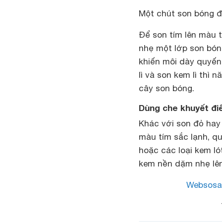
Một chút son bóng đ
Để son tím lên màu 
nhẹ một lớp son bón
khiến môi dày quyến
lì và son kem lì th
cây son bóng.
Dùng che khuyết đi
Khác với son đỏ hay
màu tím sắc lạnh, q
hoặc các loại kem l
kem nền dặm nhẹ lên
Websosa