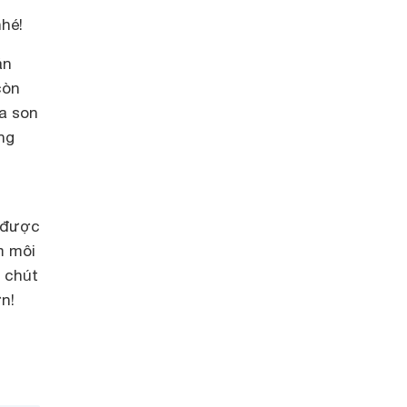
hé!
án
còn
a son
ng
n được
m môi
 chút
n!