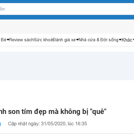
Khác
 Bé
Review sách
Sức khoẻ
Đánh giá xe
Nhà cửa & Đời sống
ánh son tím đẹp mà không bị "quê"
g
Cập nhật ngày: 31/05/2020, lúc 16:35