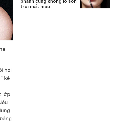
phanh cũng không lo son
trôi mất màu
one
i hỏi
” kẻ
ể
 lớp
 Nếu
 dùng
 bằng