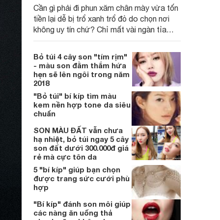
Cần gì phải đi phun xăm chân mày vừa tốn
tiền lại dễ bị trổ xanh trổ đỏ do chọn nơi
không uy tín chứ? Chỉ mất vài ngàn tỉa
lông mày theo những dáng sau. Mỗi lần
ngồi trước gương bạn sẽ không mất nhiều
Bỏ túi 4 cây son "tím rịm"
thời gian kẻ lông mày nữa. Nào khám phá
- màu son đằm thắm hứa
ngay:
hẹn sẽ lên ngôi trong năm
2018
"Bỏ túi" bí kíp tìm màu
kem nền hợp tone da siêu
chuẩn
SON MÀU ĐẤT vẫn chưa
hạ nhiệt, bỏ túi ngay 5 cây
son đất dưới 300.000đ giá
rẻ mà cực tôn da
5 "bí kíp" giúp bạn chọn
được trang sức cưới phù
hợp
"Bí kíp" đánh son môi giúp
các nàng ăn uống thả