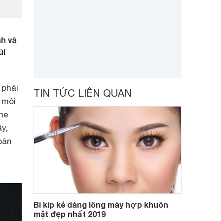
nh và
úi
 phải
TIN TỨC LIÊN QUAN
 môi
ne
y,
bàn
Bí kíp kẻ dáng lông mày hợp khuôn
mặt đẹp nhất 2019