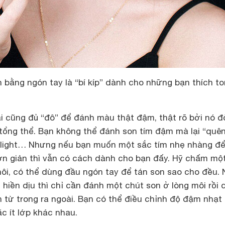
 bằng ngón tay là “bí kíp” dành cho những bạn thích t
i cũng đủ “đô” để đánh màu thật đậm, thật rõ bởi nó đò
tổng thể. Bạn không thể đánh son tím đậm mà lại “quên
tlight… Nhưng nếu bạn muốn một sắc tím nhẹ nhàng đ
 giản thì vẫn có cách dành cho bạn đấy. Hỹ chấm một
hôi, có thể dùng đầu ngón tay để tán son sao cho đều.
 hiền dịu thì chỉ cần đánh một chút son ở lòng môi rồi
 từ trong ra ngoài. Bạn có thể điều chỉnh độ đậm nhạt
c ít lớp khác nhau.