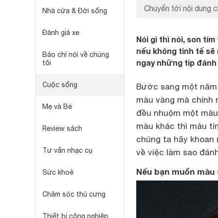
Chuyển tới nội dung c
Nhà cửa & Đời sống
Đánh giá xe
Nói gì thì nói, son t
nếu không tinh tế sẽ 
Báo chí nói về chúng
ngay những tip đánh 
tôi
Cuộc sống
Bước sang một năm m
màu vàng mà chính m
Mẹ và Bé
đều nhuộm một màu “
màu khác thì màu tí
Review sách
chúng ta hãy khoan 
Tư vấn nhạc cụ
về việc làm sao đán
Nếu bạn muốn màu 
Sức khoẻ
Chăm sóc thú cưng
Thiết bị công nghiệp