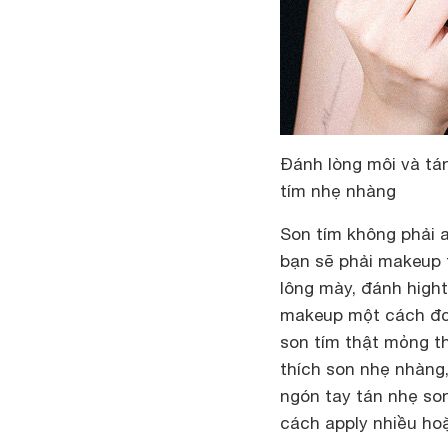
Đánh lòng môi và tán
tím nhẹ nhàng
Son tím không phải a
bạn sẽ phải makeup 
lông mày, đánh high
makeup một cách đơn
son tím thật mỏng t
thích son nhẹ nhàng,
ngón tay tán nhẹ son
cách apply nhiều hoặ