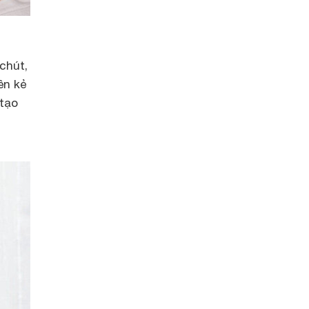
chút,
ên kẻ
 tạo