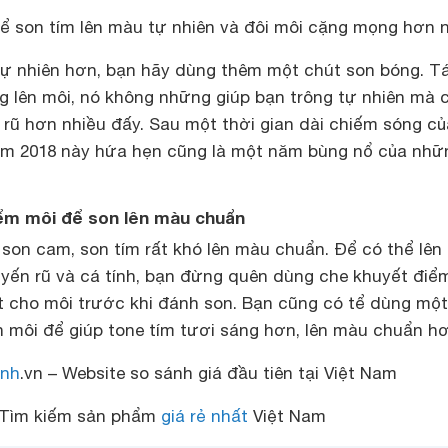
ể son tím lên màu tự nhiên và đôi môi cặng mọng hơn n
tự nhiên hơn, bạn hãy dùng thêm một chút son bóng. T
g lên môi, nó không những giúp bạn trông tự nhiên mà 
 rũ hơn nhiều đấy. Sau một thời gian dài chiếm sóng củ
ì năm 2018 này hứa hẹn cũng là một năm bùng nổ của nhữ
ểm môi để son lên màu chuẩn
 son cam, son tím rất khó lên màu chuẩn. Để có thể lê
uyến rũ và cá tính, bạn đừng quên dùng che khuyết điể
ót cho môi trước khi đánh son. Bạn cũng có tể dùng một
 môi để giúp tone tím tươi sáng hơn, lên màu chuẩn hơ
nh
.vn – Website so sánh giá đầu tiên tại Việt Nam
Tìm kiếm sản phẩm
giá rẻ nhất
Việt Nam