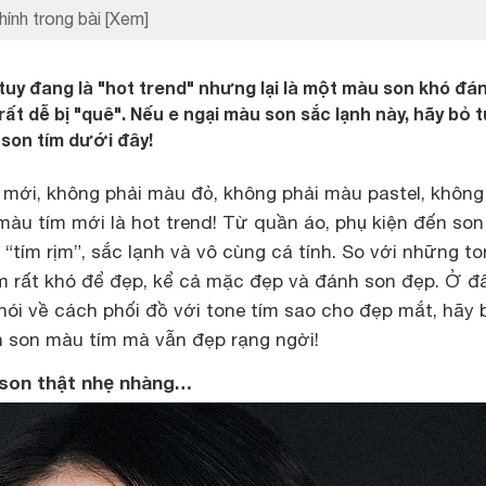
hính trong bài
[Xem]
ím tuy đang là "hot trend" nhưng lại là một màu son khó đá
rất dễ bị "quê". Nếu e ngại màu son sắc lạnh này, hãy bỏ t
son tím dưới đây!
ới, không phải màu đỏ, không phải màu pastel, không
àu tím mới là hot trend! Từ quần áo, phụ kiện đến son
tím rịm”, sắc lạnh và vô cùng cá tính. So với những to
m rất khó để đẹp, kể cả mặc đẹp và đánh son đẹp. Ở đâ
nói về cách phối đồ với tone tím sao cho đẹp mắt, hãy 
h son màu tím mà vẫn đẹp rạng ngời!
son thật nhẹ nhàng…