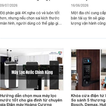
09/07/2026
16/06/2026
Độ phân giải 4K nghe có vẻ luôn tốt
Một địa chỉ cung cấp
hơn, nhưng nếu chọn sai kích thước
bán tải uy tín sẽ giú
màn hình, người dùng có thể gặp giao
lượng vận hành cũng
diện quá nhỏ, phải phóng to nhiều
của chủ xe khi lên đ
hoặc không tận dụng hết không gian
hai" của mình.
hiển thị. Vậy màn hình 4K nên chọn
bao nhiêu inch là hợp lý?
Hướng dẫn chọn mua máy lọc
Khóa cửa điện tử 
nước tốt cho gia đình từ chuyên
So sánh 5 thương 
gia Điện máy Hoàng Cương
Bosch, Demax, Hub