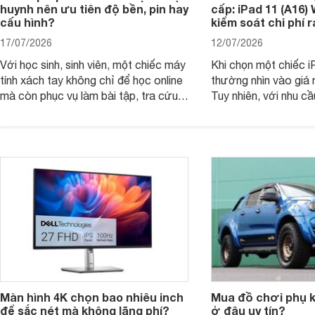
huynh nên ưu tiên độ bền, pin hay
cấp: iPad 11 (A16)
cấu hình?
kiểm soát chi phí 
17/07/2026
12/07/2026
Với học sinh, sinh viên, một chiếc máy
Khi chọn một chiếc i
tính xách tay không chỉ để học online
thường nhìn vào giá 
mà còn phục vụ làm bài tập, tra cứu,
Tuy nhiên, với nhu cầ
thuyết trình và giải trí nhẹ. Khi chọn
việc nhẹ và giải trí t
laptop HP cho con, phụ huynh nên
quan trọng hơn là tổn
nhìn theo nhu cầu sử dụng nhiều năm
mua bản nào, có cần
thay vì chỉ so sánh cấu hình trên giấy.
không, dùng được ba
nên nâng cấp.
Màn hình 4K chọn bao nhiêu inch
Mua đồ chơi phụ ki
để sắc nét mà không lãng phí?
ở đâu uy tín?