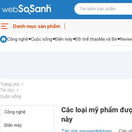
Danh mục sản phẩm
Công nghệ
Cuộc sống
Điện máy
Đồ thể thao
Mẹ và Bé
Revie
Trang chủ
Tin tức
Cuộc sống
Các loại mỹ phẩm được
Công nghệ
này
Điện máy
Tác giả: nguyendinhtung
Cập nh