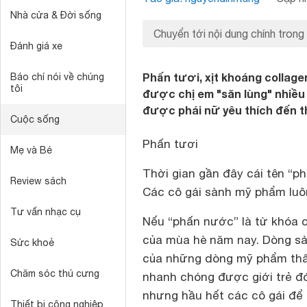
Nhà cửa & Đời sống
Chuyển tới nội dung chính trong
Đánh giá xe
Phấn tươi, xịt khoáng collage
Báo chí nói về chúng
tôi
được chị em "săn lùng" nhiều 
được phái nữ yêu thích đến t
Cuộc sống
Phấn tươi
Mẹ và Bé
Thời gian gần đây cái tên “ph
Review sách
Các cô gái sành mỹ phẩm luôn
Tư vấn nhạc cụ
Nếu “phấn nước” là từ khóa c
của mùa hè năm nay. Dòng s
Sức khoẻ
của những dòng mỹ phẩm thân
Chăm sóc thú cưng
nhanh chóng được giới trẻ đó
nhưng hầu hết các cô gái để 
Thiết bị công nghiệp