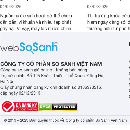
04/06/2026
03/06/2026
Nguồn nước sinh hoạt có thể chứa
Thị trường khóa cửa 
cặn bẩn, vi khuẩn và nhiều tạp chất
Nam ngày càng sôi đ
gây hại. Vì vậy, máy lọc nước chính
thương hiệu từ phổ 
hãng là giải pháp hiệu quả giúp bảo vệ
cấp. Nếu bạn đang b
sức khỏe và đảm bảo nguồn nước
cửa điện tử hãng nào 
sạch cho cả gia đình.
sẽ so sánh 5 thương
tâm nhiều hiện nay: 
Demax, Hubert và Gi
CÔNG TY CỔ PHẦN SO SÁNH VIỆT NAM
Công cụ so sánh giá online - Không bán hàng
Trụ sở chính: Số 195 Khâm Thiên, Thổ Quan, Đống Đa,
Hà Nội
Giấy chứng nhận đăng ký kinh doanh số 0106373516,
cấp ngày 02/12/2013
© 2013 - 2023 Bản quyền thuộc về Công ty cổ phần So Sánh Việt Nam