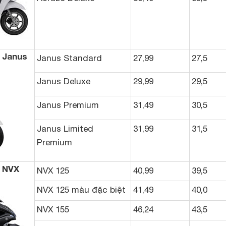
 Janus
Janus Standard
27,99
27,5
Janus Deluxe
29,99
29,5
Janus Premium
31,49
30,5
Janus Limited
31,99
31,5
Premium
 NVX
NVX 125
40,99
39,5
NVX 125 màu đặc biệt
41,49
40,0
NVX 155
46,24
43,5