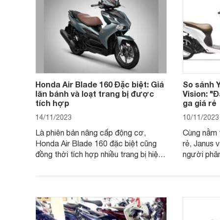
Honda Air Blade 160 Đặc biệt: Giá
So sánh 
lăn bánh và loạt trang bị được
Vision: "
tích hợp
ga giá rẻ
14/11/2023
10/11/2023
Là phiên bản nâng cấp động cơ,
Cùng nằm t
Honda Air Blade 160 đặc biệt cũng
rẻ, Janus 
đồng thời tích hợp nhiều trang bị hiện
người phân
đại, trong đó có cả ABS cao cấp. Bài
sánh Yama
viết dưới đây sẽ giúp bạn hiểu hơn về
dưới đây s
chiếc xe tay ga này.
ích để lựa