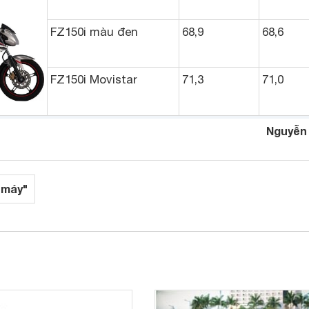
FZ150i màu đen
68,9
68,6
FZ150i Movistar
71,3
71,0
Nguyễn
 máy"