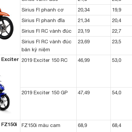
Sirius FI phanh cơ
20,34
19,9
Sirius FI phanh đĩa
21,34
20,4
Sirius FI RC vành đúc
23,19
22,7
Sirius FI RC vành đúc
23,69
23,5
bản kỷ niệm
 Exciter
2019 Exciter 150 RC
46,99
53,0
2019 Exciter 150 GP
47,49
54,0
 FZ150i
FZ150i màu cam
68,9
68,4