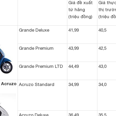
Giá đề xuất
Giá thực
từ hãng
thị trườ
(triệu đồng)
(triệu đ
Grande Deluxe
41,99
40,5
Grande Premium
43,99
42,5
Grande Premium LTD
44,49
43,0
 Acruzo
Acruzo Standard
34,99
34,0
Acruzo Deluxe
36,49
35,5