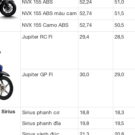
NVX 155 ABS
52,24
51,0
NVX 155 ABS màu cam
52,74
51,5
NVX 155 Camo ABS
52,74
50,5
Jupiter RC FI
29,4
28,5
Jupiter GP FI
30,0
29,0
Sirius
Sirius phanh cơ
18,8
18,3
Sirius phanh đĩa
19,8
19,5
Sirius vành đúc
21,3
20,8