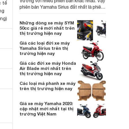
trường với nhiều phiên bản khác nhau. Vậy
 tế
phiên bản Yamaha Sirius đắt nhất là phiên
ng
bản nào? Cùng chúng tôi tìm hiểu trong bài
ồng)
viết dưới đây.
Những dòng xe máy SYM
50cc giá rẻ mới nhất trên
thị trường hiện nay
Giá các loại đời xe máy
Yamaha Sirius trên thị
trường hiện nay
Giá các đời xe máy Honda
Air Blade mới nhất trên
thị trường hiện nay
Các loại má phanh xe máy
trên thị trường hiện nay
Giá xe máy Yamaha 2020:
cập nhật mới nhất tại thị
trường Việt Nam