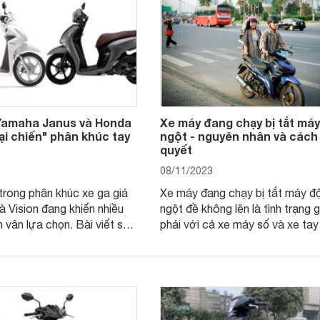
Yamaha Janus và Honda
Xe máy đang chạy bị tắt máy
Đại chiến" phân khúc tay
ngột - nguyên nhân và cách 
quyết
08/11/2023
rong phân khúc xe ga giá
Xe máy đang chạy bị tắt máy đ
và Vision đang khiến nhiều
ngột đề không lên là tình trạng 
 vân lựa chọn. Bài viết so
phải với cả xe máy số và xe tay
ha Janus và Honda Vision
Dưới đây là 12 nguyên nhân khi
ẽ giúp bạn có thông tin hữu
đang chạy bị tắt máy và cách k
 chọn chính xác.
phục.