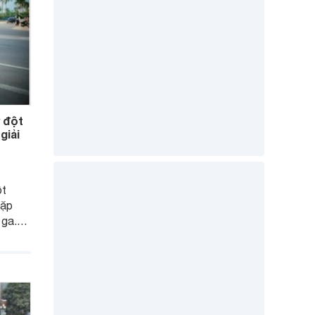
 đột
giải
ột
gặp
 ga.
ến xe
hắc