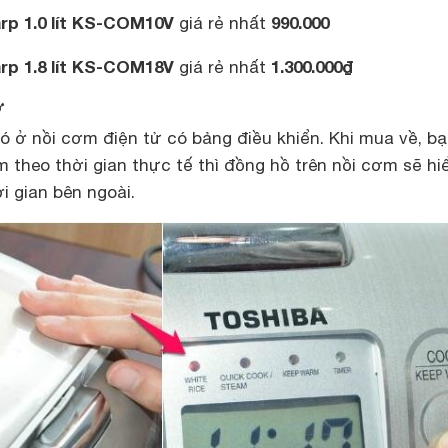
rp 1.0 lít KS-COM10V
990.000
giá rẻ nhất
rp 1.8 lít KS-COM18V
1.300.0
00₫
giá rẻ nhất
ờ
 ở nồi cơm điện tử có bảng điều khiển. Khi mua về, bạ
m theo thời gian thực tế thì đồng hồ trên nồi cơm sẽ hiể
i gian bên ngoài.