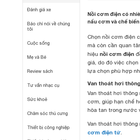
Đánh giá xe
Nồi cơm điện có nhiè
nấu cơm và chế biến
Báo chí nói về chúng
tôi
Chọn nồi cơm điện ch
Cuộc sống
mà còn cần quan tâm
nồi cơm điện
hiệu
đề
Mẹ và Bé
giá, do đó việc chọn
lựa chọn phù hợp nh
Review sách
Van thoát hơi thôn
Tư vấn nhạc cụ
Van thoát hơi thông 
Sức khoẻ
cơm, giúp hạn chế hơ
hòa tan trong nước v
Chăm sóc thú cưng
Van thoát hơi thông
Thiết bị công nghiệp
cơm điện tử
.