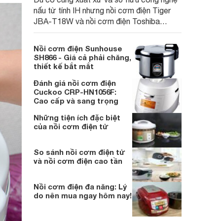
nấu từ tính IH nhưng nồi cơm điện Tiger
JBA-T18W và nồi cơm điện Toshiba
RC18RHW lại có một vài điểm khác biệt
về chất liệu.
Nồi cơm điện Sunhouse
SH866 - Giá cả phải chăng,
thiết kế bắt mắt
Đánh giá nồi cơm điện
Cuckoo CRP-HN1056F:
Cao cấp và sang trọng
Những tiện ích đặc biệt
của nồi cơm điện tử
So sánh nồi cơm điện tử
và nồi cơm điện cao tần
Nồi cơm điện đa năng: Lý
do nên mua ngay hôm nay!