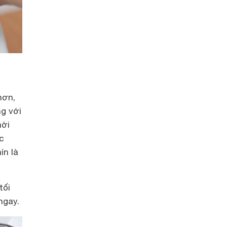
hơn,
ng với
hời
c
ín là
tối
ngay.