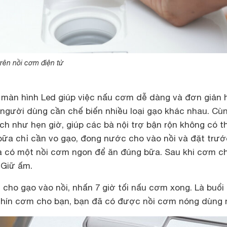
trên nồi cơm điện tử
n màn hình Led giúp việc nấu cơm dễ dàng và đơn giản 
 người dùng cần chế biến nhiều loại gạo khác nhau. Cù
ch như hẹn giờ, giúp các bà nội trợ bận rộn không có t
ữa chỉ cần vo gạo, đong nước cho vào nồi và đặt trướ
là có một nồi cơm ngon để ăn đúng bữa. Sau khi cơm ch
 Giữ ấm.
n cho gạo vào nồi, nhấn 7 giờ tối nấu cơm xong. Là buổi 
 chín cơm cho bạn, bạn đã có được nồi cơm nóng dùng 