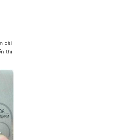
n cài
n thị