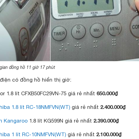
 gian đồng hồ 11 giờ 17 phút
iện có đồng hồ hiển thị giờ:
650.000₫
or 1.8 lít CFXB50FC29VN-75 giá rẻ nhất
2.400.000₫
hiba 1.8 lít RC-18NMFVN(WT)
giá rẻ nhất
2.390.000
₫
ần Kangaroo
1.8 lít KG599N giá rẻ nhất
2.100.000₫
hiba 1 lít RC-10NMFVN(WT)
giá rẻ nhất