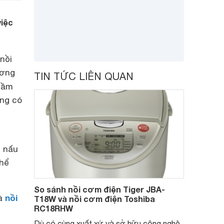
việc
nồi
ương
TIN TỨC LIÊN QUAN
 tầm
ùng có
i nấu
thể
So sánh nồi cơm điện Tiger JBA-
nồi
và
T18W và nồi cơm điện Toshiba
RC18RHW
Dù có cùng xuất xứ và sở hữu công nghệ