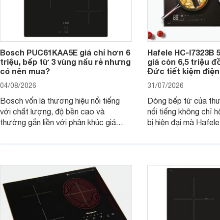
Bosch PUC61KAA5E giá chỉ hơn 6
Hafele HC-I7323B 5
triệu, bếp từ 3 vùng nấu rẻ nhưng
giá còn 6,5 triệu 
có nên mua?
Đức tiết kiệm điện
04/08/2026
31/07/2026
Bosch vốn là thương hiệu nổi tiếng
Dòng bếp từ của th
với chất lượng, độ bền cao và
nổi tiếng không chỉ hộ
thường gắn liền với phân khúc giá
bị hiện đại mà Hafe
cao. Tuy nhiên, trên thị trường hiện
536.61.886 còn đan
nay, mẫu bếp từ Bosch 3 vùng nấu
hàng, siêu thị điện m
PUC61KAA5E lại đang được nhiều
đưa tới lựa chọn ch
đơn vị phân phối với mức giá khá dễ
gia đình.
tiếp cận, thu hút sự quan tâm của
nhiều người tiêu dùng.