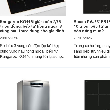
Kangaroo KG446i giảm còn 2,75
Bosch PVJ631FB1E
triệu đồng, bếp từ hồng ngoại 3
10 triệu, bếp từ â
vùng nấu thực dụng cho gia đình
còn đáng mua?
28/07/2026
23/07/2026
Sở hữu 3 vùng nấu độc lập kết hợp
Trong xu hướng chuy
cùng vùng nấu hồng ngoại, bếp từ
sang bếp từ, nhiều gi
Kangaroo KG446i mang tới lựa chọn
tiên những sản phẩm 
đáng cân nhắc cho nhu cầu nấu
nướng cao, độ bền t
nướng tại gia đình. Hiện sản phẩm
thương hiệu uy tín. 
cũng đang được giảm giá khá sâu tại
PVJ631FB1E là một 
nhiều cửa hàng, đại lý.
mẫu bếp đáp ứng tốt 