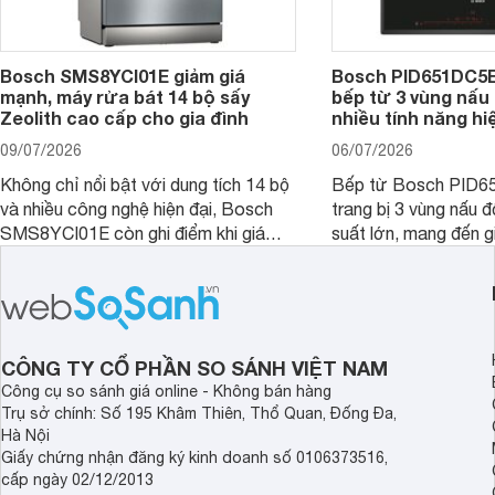
Bosch SMS8YCI01E giảm giá
Bosch PID651DC5E 
mạnh, máy rửa bát 14 bộ sấy
bếp từ 3 vùng nấu 
Zeolith cao cấp cho gia đình
nhiều tính năng hi
09/07/2026
06/07/2026
Không chỉ nổi bật với dung tích 14 bộ
Bếp từ Bosch PID
và nhiều công nghệ hiện đại, Bosch
trang bị 3 vùng nấu 
SMS8YCI01E còn ghi điểm khi giá
suất lớn, mang đến g
bán thực tế đã giảm đáng kể so với
nướng linh hoạt và h
thời điểm mới mở bán, mang lại tỷ lệ
gia đình.
giá trị/chi phí hấp dẫn hơn cho người
dùng đang tìm kiếm một mẫu máy rửa
bát cao cấp.
CÔNG TY CỔ PHẦN SO SÁNH VIỆT NAM
Công cụ so sánh giá online - Không bán hàng
Trụ sở chính: Số 195 Khâm Thiên, Thổ Quan, Đống Đa,
Hà Nội
Giấy chứng nhận đăng ký kinh doanh số 0106373516,
cấp ngày 02/12/2013