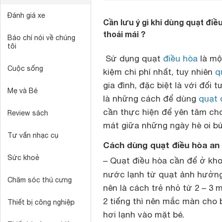
Đánh giá xe
Cần lưu ý gì khi dùng quạt điề
thoải mái ?
Báo chí nói về chúng
tôi
Sử dụng quạt
điều hòa
là mộ
Cuộc sống
kiệm chi phí nhất, tuy nhiên
q
gia đình, đặc biệt là với đối
Mẹ và Bé
là những cách để dùng
quạt 
cần thực hiện để yên tâm cho
Review sách
mát giữa những ngày hè oi b
Tư vấn nhạc cụ
Cách dùng quạt điều hòa an 
Sức khoẻ
– Quạt điều hòa cần để ở kho
nước lạnh từ quạt ảnh hưởng 
Chăm sóc thú cưng
nên là cách trẻ nhỏ từ 2 – 3 
2 tiếng thì nên mắc màn cho 
Thiết bị công nghiệp
hơi lạnh vào mặt bé.