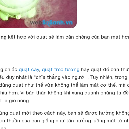
ơng
kết hợp với quạt sẽ làm căn phòng của bạn mát hơ
g chiếc
quạt cây
,
quạt treo tường
hay quạt để bàn th
u duy nhất là “chĩa thẳng vào người”. Tuy nhiên, trong 
c dùng quạt như thế vừa không thể làm mát cơ thể, mà 
chịu hơn. Vì bản thân không khí xung quanh chúng ta đ
 là gió nóng.
ùng quạt mới theo cách này, bạn sẽ được hưởng không
ơn thuần của bạn giống như tận hưởng luồng mát từ n
ng.