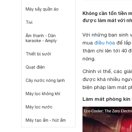
Máy sấy quần áo
Không cần tốn tiền m
được làm mát với n
Tivi
Với những bạn sinh 
Âm thanh - Dàn
karaoke - Amply
mua
điều hòa
để lắp
thậm chí lên tới 40 đ
Thiết bị sưởi
nóng.
Quạt điện
Chính vì thế, các gi
được khá nhiều ngư
Cây nước nóng lạnh
biện pháp làm mát p
Máy lọc không khí
Làm mát phòng kín 
Máy lọc nước
Máy tạo ẩm - hút ẩm