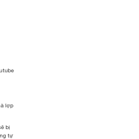
utube
hà lợp
ẽ bị
ơng tự