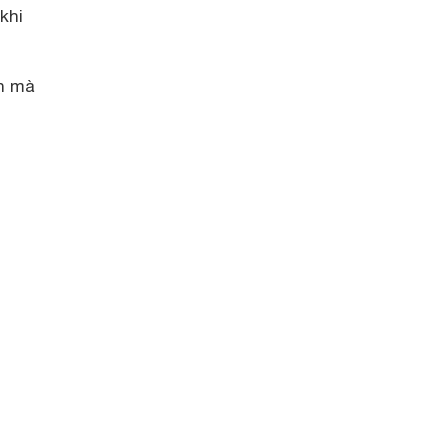
khi
n mà