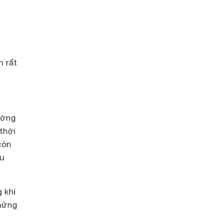
n rất
ường
thời
còn
ều
 khí
hững