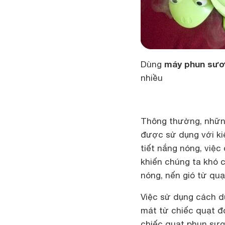
máy phun sư
Dùng
nhiều
Thông thường, nhữn
được sử dụng với kiể
tiết nắng nóng, việ
khiến chúng ta khó 
nóng, nến gió từ quạt
Việc sử dụng cách d
mát từ chiếc quạt đ
chiếc quạt phun sươ