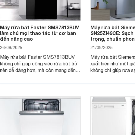
Máy rửa bát Faster SMS7813BUV
Máy rửa bát Siem
làm chủ mọi thao tác từ cơ bản
SN25ZI49CE: Sạch 
đến nâng cao
trọng, chuẩn pho
26/09/2025
21/09/2025
Máy rửa bát Faster SMS7813BUV
Máy rửa bát Sieme
không chỉ giúp công việc rửa bát trở
xuất hiện như một giả
nên dễ dàng hơn, mà còn mang đến
không chỉ giúp rửa 
sự an toàn, tiết kiệm và tiện nghi cho
bát đĩa trong một lầ
căn bếp hiện đại. Cùng Websosanh.vn
còn đem đến sự sang 
đi tìm hiểu những tính năng nổi bật mà
trong từng đường nét
sản phẩm này mang lại nhé.
chúng tôi đi đánh giá
này nhé.