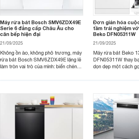
Máy rửa bát Bosch SMV6ZDX49E
Đơn giản hóa cuộ
Serie 6 đẳng cấp Châu Âu cho
tầm trải nghiệm vớ
căn bếp hiện đại
Beko DFN05311W
21/09/2025
21/09/2025
Không ồn ào, không phô trương, máy
Máy rửa bát Beko 1
rửa bát Bosch SMV6ZDX49E lặng lẽ
DFN05311W thay bạn
làm tròn vai trò của mình: biến chén
dọn dẹp một cách gọ
đĩa bẩn thành sáng bóng, và biến căn
và tiết kiệm tối đa 
bếp thành không gian tiện nghi, sang
chỉ là một thiết bị gi
trọng chuẩn châu Âu. Cùng
người bạn đồng hành
Websosanh.vn đi tìm hiểu chi tiết sản
gian bếp của gia đình
phẩm này nhé.
người.