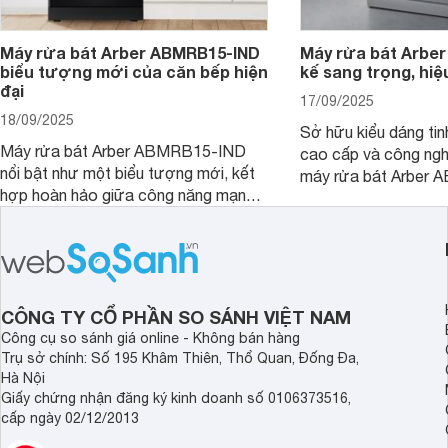
Máy rửa bát Arber ABMRB15-IND
Máy rửa bát Arber
biểu tượng mới của căn bếp hiện
kế sang trọng, hiệ
đại
17/09/2025
18/09/2025
Sở hữu kiểu dáng tinh
Máy rửa bát Arber ABMRB15-IND
cao cấp và công nghệ
nổi bật như một biểu tượng mới, kết
máy rửa bát Arber
hợp hoàn hảo giữa công năng mạnh
chỉ giúp tiết kiệm th
mẽ và thiết kế tinh tế. Đây chính là trợ
điện năng mà còn đả
thủ đắc lực giúp giải phóng đôi tay,
luôn sạch bóng, diệt 
mang lại sự thoải mái và sang trọng
Cùng Websosanh.vn đ
trong từng khoảnh khắc quây quần.
tính năng nổi bật củ
CÔNG TY CỔ PHẦN SO SÁNH VIỆT NAM
Công cụ so sánh giá online - Không bán hàng
Trụ sở chính: Số 195 Khâm Thiên, Thổ Quan, Đống Đa,
Hà Nội
Giấy chứng nhận đăng ký kinh doanh số 0106373516,
cấp ngày 02/12/2013