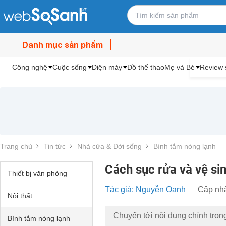
Danh mục sản phẩm
Công nghệ
Cuộc sống
Điện máy
Đồ thể thao
Mẹ và Bé
Review 
Trang chủ
Tin tức
Nhà cửa & Đời sống
Bình tắm nóng lạnh
Cách sục rửa và vệ si
Thiết bị văn phòng
Tác giả: Nguyễn Oanh
Cập nhậ
Nội thất
Chuyển tới nội dung chính tron
Bình tắm nóng lạnh