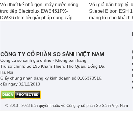
Với thiết kế nhỏ gọn, máy nước nóng
Với giá bán hợp lý, 
trực tiếp Electrolux EWE451PX-
Stiebel Eltron ESH
DWX6 đem tới giải pháp cung cấp
mang tới cho khách 
nước nóng tối ưu cho các phòng tắm
phẩm chất lượng với
hiện đại, đặc biệt là các phòng tắm có
hợp lý đồng thời có
diện tích hạn chế.
làm nước nóng rất tố
CÔNG TY CỔ PHẦN SO SÁNH VIỆT NAM
Công cụ so sánh giá online - Không bán hàng
Trụ sở chính: Số 195 Khâm Thiên, Thổ Quan, Đống Đa,
Hà Nội
Giấy chứng nhận đăng ký kinh doanh số 0106373516,
cấp ngày 02/12/2013
© 2013 - 2023 Bản quyền thuộc về Công ty cổ phần So Sánh Việt Nam