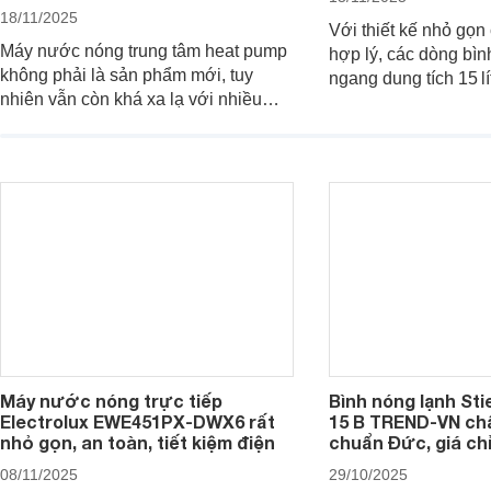
18/11/2025
Với thiết kế nhỏ gọn
Máy nước nóng trung tâm heat pump
hợp lý, các dòng bìn
không phải là sản phẩm mới, tuy
ngang dung tích 15 lí
nhiên vẫn còn khá xa lạ với nhiều
nhu cầu nước nóng c
người dùng. Đây là một giải pháp tạo
thành viên ít hoặc n
nước nóng hiệu quả và tiện lợi cho
mình. Dưới đây là 7
các công trình có nhu cầu lớn. Dưới
lạnh ngang 15 lít đá
đây là những thông tin cơ bản bạn
nay.
cần biết về dòng sản phẩm này.
Máy nước nóng trực tiếp
Bình nóng lạnh Sti
Electrolux EWE451PX-DWX6 rất
15 B TREND-VN ch
nhỏ gọn, an toàn, tiết kiệm điện
chuẩn Đức, giá chỉ
08/11/2025
29/10/2025