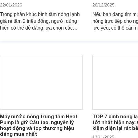
22/01/2026
26/12/2025
Trong phân khúc bình tắm nóng lạnh
Nếu bạn đang tìm m
giá rẻ tầm 2 triệu đồng, người dùng
nóng trực tiếp cho 
hiện có thể dễ dàng lựa chọn các
lực yếu, có thể cân
mẫu máy nước nóng trực tiếp đến từ
máy nước nóng trực 
thương hiệu uy tín, sở hữu khả năng
bơm trợ lực dưới đây
làm nóng nhanh và trang bị an toàn
hợp lý chỉ từ khoảng 
cơ bản, đáp ứng tốt nhu cầu sử dụng
nước nóng hằng ngày của gia đình.
Máy nước nóng trung tâm Heat
TOP 7 bình nóng l
Pump là gì? Cấu tạo, nguyên lý
tốt nhất hiện nay: 
hoạt động và top thương hiệu
kiệm điện lại rất bề
đáng mua nhất
13/11/2025