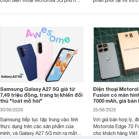
chọn điện thoại Motorola 5G phù hợp
phân phối tại thị trư
với các nhu cầu sử dụng phổ biến, từ
Motorola Signature
giải trí, chụp ảnh đến làm việc hằng
khúc cao cấp. Hiện 
ngày.
được nhiều đại lý á
trình giảm giá hấp d
thêm một lựa chọn c
người dùng Việt.
Samsung Galaxy A27 5G giá từ
Điện thoại Motorol
7,49 triệu đồng, trang bị khiến đối
Fusion có màn hình
thủ "toát mồ hôi"
7000 mAh, giá bán 
30/06/2026
25/06/2026
Samsung tiếp tục tập trung vào tính
Với giá bán hợp lý, đ
thực dụng trên các sản phẩm của
Motorola Edge 70 Fu
mình, và Galaxy A27 5G mới ra mắt
cho khách hàng Việt