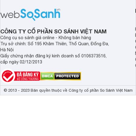
thể hiện rõ định hướng này khi mang
smartphone chất lượ
tới cho người dùng một thiết bị chất
trang bị hiện đại hàn
lượng với nhiều trang bị ấn tượng và
khúc.
độ bền bỉ cho nhu cầu sử dụng lâu
dài.
CÔNG TY CỔ PHẦN SO SÁNH VIỆT NAM
Công cụ so sánh giá online - Không bán hàng
Trụ sở chính: Số 195 Khâm Thiên, Thổ Quan, Đống Đa,
Hà Nội
Giấy chứng nhận đăng ký kinh doanh số 0106373516,
cấp ngày 02/12/2013
© 2013 - 2023 Bản quyền thuộc về Công ty cổ phần So Sánh Việt Nam