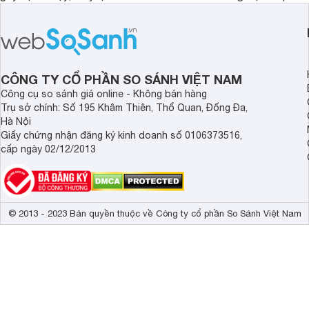
hãng là giải pháp hiệu quả giúp bảo vệ
cấp. Nếu bạn đang b
sức khỏe và đảm bảo nguồn nước
cửa điện tử hãng nào 
sạch cho cả gia đình.
sẽ so sánh 5 thương
tâm nhiều hiện nay: 
Demax, Hubert và Gi
CÔNG TY CỔ PHẦN SO SÁNH VIỆT NAM
Công cụ so sánh giá online - Không bán hàng
Trụ sở chính: Số 195 Khâm Thiên, Thổ Quan, Đống Đa,
Hà Nội
Giấy chứng nhận đăng ký kinh doanh số 0106373516,
cấp ngày 02/12/2013
© 2013 - 2023 Bản quyền thuộc về Công ty cổ phần So Sánh Việt Nam