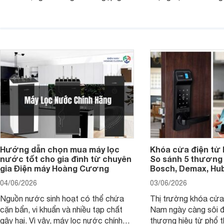
diện quá nhỏ, phải phóng to nhiều
của chủ xe khi lên đ
hoặc không tận dụng hết không gian
hai" của mình.
hiển thị. Vậy màn hình 4K nên chọn
bao nhiêu inch là hợp lý?
Hướng dẫn chọn mua máy lọc
Khóa cửa điện tử 
nước tốt cho gia đình từ chuyên
So sánh 5 thương 
gia Điện máy Hoàng Cương
Bosch, Demax, Hub
04/06/2026
03/06/2026
Nguồn nước sinh hoạt có thể chứa
Thị trường khóa cửa 
cặn bẩn, vi khuẩn và nhiều tạp chất
Nam ngày càng sôi đ
gây hại. Vì vậy, máy lọc nước chính
thương hiệu từ phổ 