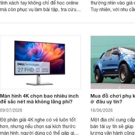
tính xách tay không chỉ để học online
thường nhìn vào giá 
mà còn phục vụ làm bài tập, tra cứu,
Tuy nhiên, với nhu cầ
thuyết trình và giải trí nhẹ. Khi chọn
việc nhẹ và giải trí t
laptop HP cho con, phụ huynh nên
quan trọng hơn là tổn
nhìn theo nhu cầu sử dụng nhiều năm
mua bản nào, có cần
thay vì chỉ so sánh cấu hình trên giấy.
không, dùng được ba
nên nâng cấp.
Màn hình 4K chọn bao nhiêu inch
Mua đồ chơi phụ ki
để sắc nét mà không lãng phí?
ở đâu uy tín?
09/07/2026
16/06/2026
Độ phân giải 4K nghe có vẻ luôn tốt
Một địa chỉ cung cấp
hơn, nhưng nếu chọn sai kích thước
bán tải uy tín sẽ giú
màn hình, người dùng có thể gặp giao
lượng vận hành cũng