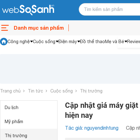
Danh mục sản phẩm
Công nghệ
Cuộc sống
Điện máy
Đồ thể thao
Mẹ và Bé
Revie
Trang chủ
Tin tức
Cuộc sống
Thị trường
Cập nhật giá máy giặt 
Du lịch
hiện nay
Mỹ phẩm
Tác giả: nguyendinhtung
Cập nh
Thị trường