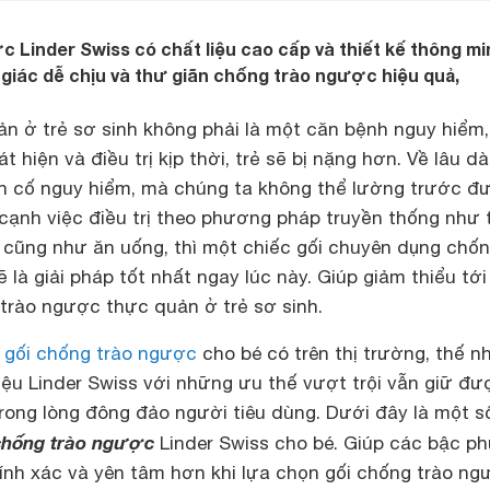
 Linder Swiss có chất liệu cao cấp và thiết kế thông mi
iác dễ chịu và thư giãn chống trào ngược hiệu quả,
n ở trẻ sơ sinh không phải là một căn bệnh nguy hiểm,
hiện và điều trị kịp thời, trẻ sẽ bị nặng hơn. Về lâu dài
ến cố nguy hiểm, mà chúng ta không thể lường trước đ
 cạnh việc điều trị theo phương pháp truyền thống như 
t cũng như ăn uống, thì một chiếc gối chuyên dụng chố
 là giải pháp tốt nhất ngay lúc này. Giúp giảm thiểu tớ
 trào ngược thực quản ở trẻ sơ sinh.
u
gối chống trào ngược
cho bé có trên thị trường, thế 
iệu Linder Swiss với những ưu thế vượt trội vẫn giữ đư
 trong lòng đông đảo người tiêu dùng. Dưới đây là một số
chống trào ngược
Linder Swiss cho bé. Giúp các bậc ph
hính xác và yên tâm hơn khi lựa chọn gối chống trào ng