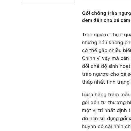
Gối chống trào ngược
đem đến cho bé cảm g
Trào ngược thực quả
nhưng nếu không phát 
có thể gặp nhiều bi
Chính vì vậy mà bên
đổi chế độ sinh hoạ
trào ngược cho bé sẽ
thấp nhất tình trạng
Giữa hàng trăm mẫ
gối đến từ thương h
một vị trí nhất định
gối 
do nên sử dụng
huynh có cái nhìn c