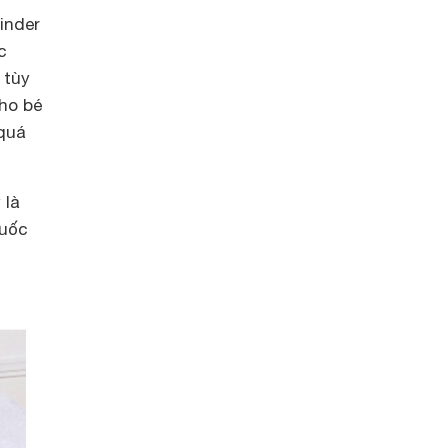
inder
c
 tùy
ho bé
quá
 là
Quốc