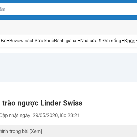
Khác
 Bé
Review sách
Sức khoẻ
Đánh giá xe
Nhà cửa & Đời sống
 trào ngược Linder Swiss
Cập nhật ngày: 29/05/2020, lúc 23:21
hính trong bài
[Xem]