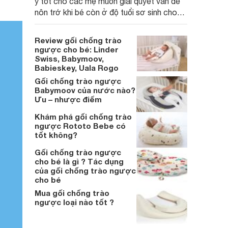
ý tốt cho các mẹ muốn giải quyết vấn đề
nôn trớ khi bé còn ở độ tuổi sơ sinh cho
đến các trẻ lớn.
Review gối chống trào
ngược cho bé: Linder
Swiss, Babymoov,
Babieskey, Uala Rogo
Gối chống trào ngược
Babymoov của nước nào?
Ưu – nhược điểm
Khám phá gối chống trào
ngược Rototo Bebe có
tốt không?
Gối chống trào ngược
cho bé là gì ? Tác dụng
của gối chống trào ngược
cho bé
Mua gối chống trào
ngược loại nào tốt ?