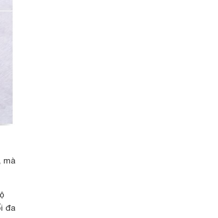
, mà
độ
i đa