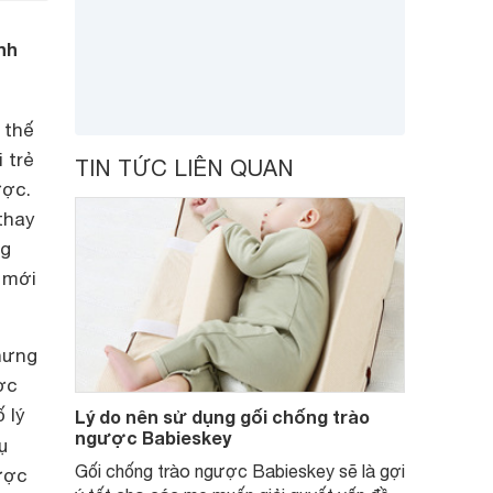
nh
 thế
 trẻ
TIN TỨC LIÊN QUAN
ược.
thay
ng
i mới
nhưng
ợc
 lý
Lý do nên sử dụng gối chống trào
ngược Babieskey
ụ
Gối chống trào ngược Babieskey sẽ là gợi
ược